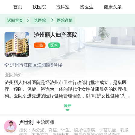
首页
找医院
找科室
找医生
健康头条
返回首页
选医院
医院详情
泸州丽人妇产医院
二级
医保
泸州市江阳区江阳路5号楼
医院简介
泸州丽人妇科医院是经泸州市卫生行政部门批准成立，是集医
疗、预防、保健、咨询为一体的现代化女性健康服务的医疗机
构。医院引进先进的医疗健康管理理念，以“呵护女性健康”为己
任，秉承“一切以患者为中心”的办院宗旨，推行“专病专科医师
展开
制”和“一人一医一诊室” ，建立个性化疾病预警及诊疗康复系
统，提供私密化的健康管理服务。医院开设了妇科炎症科、计
卢世利
主治医师
划生育科、不孕不育科、妇科肿瘤科、微创空腔镜科、生殖整
形科、内分泌科、乳腺疾病科、健康体检中心等科室，并设立
擅长：内分泌、炎症、计生、泌尿性疾病、子宫肌瘤、乳腺