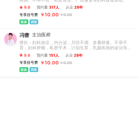
疾病、不孕不育、私密整形、产后修复等妇科疑难杂症。
了医学影像、医学检验等十多个专科病诊疗科室。
9.8
预约量
317人
从业
28年
￥10.00
专享挂号费
￥0.00
医保
西医
冯蕾
主治医师
擅长：妇科炎症，内分泌，月经不调，多囊卵巢、不孕不
育，妇科肿瘤，私密手术，计划生育，乳腺疾病的诊治等妇
科疑难杂症。
9.6
预约量
151人
从业
28年
￥10.00
专享挂号费
￥0.00
医保
西医