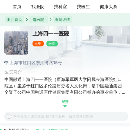
首页
找医院
找科室
找医生
健康头条
返回首页
选医院
医院详情
上海四一一医院
三甲
医保
上海市虹口区东江湾路15号
医院简介
中国融通上海四一一医院（原海军军医大学附属长海医院虹口
院区）坐落于虹口区多伦路历史名人文化街，是中国融通集团
全资子公司中国融通医疗健康集团有限公司举办的事业单位，
前身是1954年成立的中国人民解放军第四一一医院，是海军第
展开
一所医院。1994年和2014年获评“军队三甲医院”。医院转制
后，将成为按照中国特色现代化国有企业制度设立的集医疗、
本平台未开通该医院预约挂号服务，请查看其他医院
教学、科研、康复、健康产品研发为一体的三级综合公立医
院，是融通医疗健康集团首批高质量发展医院。