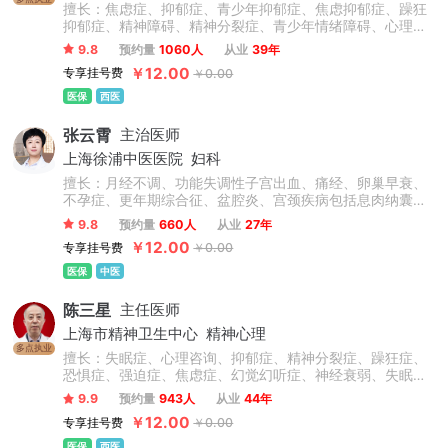
擅长：焦虑症、抑郁症、青少年抑郁症、焦虑抑郁症、躁狂
抑郁症、精神障碍、精神分裂症、青少年情绪障碍、心理障
碍、情感障碍、精神病、失眠症、睡眠障碍、双相情感障
9.8
预约量
1060人
从业
39年
碍、躁狂症、忧郁症、恐惧症、幻听、妄想症、植物神经紊
￥12.00
专享挂号费
￥0.00
乱、神经衰弱、躯体化形式障碍、癔症、疑病症、心境障
碍、惊恐障碍、产后抑郁症、更年期抑郁症及老年心理障碍
医保
西医
及认知功能障碍等精神科常见病的心理诊断和心理康复治
疗，尤其擅长抑郁焦虑与精神分裂症的诊治。
张云霄
主治医师
上海徐浦中医医院
妇科
擅长：月经不调、功能失调性子宫出血、痛经、卵巢早衰、
不孕症、更年期综合征、盆腔炎、宫颈疾病包括息肉纳囊病
毒感染等、卵巢囊肿、子宫肌瘤、乳腺增生、情志抑郁焦虑
9.8
预约量
660人
从业
27年
失眠调理、内分泌失调、肥胖症、外阴炎、外阴白斑、阴道
￥12.00
专享挂号费
￥0.00
炎、阴道菌群失调。
医保
中医
陈三星
主任医师
上海市精神卫生中心
精神心理
多点执业
擅长：失眠症、心理咨询、抑郁症、精神分裂症、躁狂症、
恐惧症、强迫症、焦虑症、幻觉幻听症、神经衰弱、失眠多
梦、脑损伤、精神障碍、青少年抑郁症、双相情感障碍、疑
9.9
预约量
943人
从业
44年
病症、植物神经紊乱、情绪障碍心理治疗、心理干预、创伤
￥12.00
专享挂号费
￥0.00
后应激障碍等精神心理疾病的诊断与精准个性化治疗。擅于
运用心理学原理疏导情绪问题、人际关系问题。
医保
西医