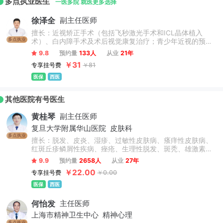
多点执业医生
一医多院 就医更多选择
徐泽全
副主任医师
擅长：近视矫正手术（包括飞秒激光手术和ICL晶体植入
多点执业
术）、白内障手术及术后视觉康复治疗；青少年近视的预防
与治疗（包括角膜塑形镜的配戴、视功能训练以及弱视治
9.8
预约量
133人
从业
21年
疗）；圆锥角膜和散光的个性化治疗；飞蚊症和玻璃体出血
￥31
专享挂号费
￥81
的诊断与处理；黄斑病变、黄斑水肿、黄斑变性和黄斑裂孔
的综合治疗；视网膜脱离和视网膜裂孔的手术修复；干眼症
医保
西医
的规范化诊疗；各类常见眼病的诊治以及眼部整形手术。
其他医院有号医生
黄桂琴
副主任医师
复旦大学附属华山医院
皮肤科
多点执业
擅长：脱发、皮炎、湿疹、过敏性皮肤病、瘙痒性皮肤病、
红斑丘疹鳞屑性疾病、痤疮、生理性脱发、斑秃、雄激素性
脱发、荨麻疹、过敏性湿疹、银屑病、寻常痤疮、溢脂性皮
9.9
预约量
2658人
从业
27年
炎、鱼鳞病、皮肤囊肿、疣、真菌性皮肤病、物理性皮肤
￥22.00
专享挂号费
￥0.00
病、动物性皮肤病。
医保
西医
何怡发
主任医师
上海市精神卫生中心
精神心理
多点执业