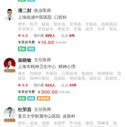
潘二财
执业医师
上海徐浦中医医院
口腔科
擅长：蛀牙、龋齿、阻生齿、牙周炎、牙龈炎、残根残冠、
牙齿矫正、牙齿缺失、烤瓷牙、牙痛、拔牙、补牙、智齿、
根管治疗等，此外对于前牙美容修复、牙齿缺失的冠(桥)修
9.8
预约量
499人
从业
9年
复、以及咬合重建的复杂义齿修复、全口义齿修复、直丝弓
￥10.00
专享挂号费
￥0.00
矫正、自锁矫正、隐形矫正、牙齿美容、牙齿修复、烤瓷
牙、美白贴面等技术操作熟练，临床经验丰富。
医保
西医
杨晓敏
主任医师
上海市精神卫生中心
精神心理
多点执业
擅长：抑郁症、失眠症、心理咨询、焦虑症、精神障碍、强
迫症、精神分裂症、恐惧症、神经衰弱、躁狂症、双相情感
障碍、心理障碍、神经官能症、头晕头疼、植物神经紊乱、
9.8
预约量
424人
从业
41年
自闭症、儿童抽动症、人格障碍、酒精依赖症、成人/青少年
￥300.00
专享挂号费
￥0.00
心理咨询、青少年情绪与行为障碍。
医保
西医
患者推荐
杜荣昌
主任医师
复旦大学附属华山医院
皮肤科
多点执业
擅长：皮炎、湿疹、灰指甲、甲沟炎、痤疮、荨麻疹、脱