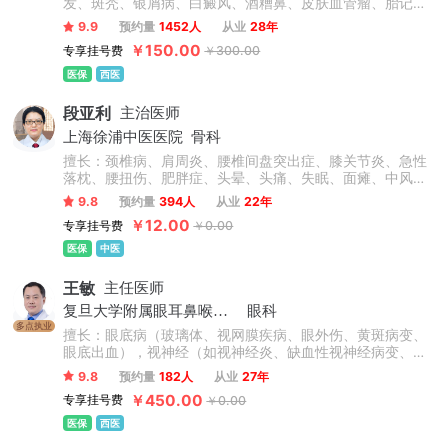
发、斑秃、银屑病、白癜风、酒糟鼻、皮肤血管瘤、胎记、
瘢痕疙瘩、结节性痒疹、激素脸、血管痣、太田痣、汗疱
9.9
预约量
1452人
从业
28年
疹、老年性白斑、职业病皮肤病、化妆品不良反应等常见皮
￥150.00
专享挂号费
￥300.00
肤病和疑难疾病，在皮肤病治疗领域有很深的造诣。
医保
西医
段亚利
主治医师
上海徐浦中医医院
骨科
擅长：颈椎病、肩周炎、腰椎间盘突出症、膝关节炎、急性
落枕、腰扭伤、肥胖症、头晕、头痛、失眠、面瘫、中风偏
瘫后遗症、脊柱侧弯、高低肩、长短腿、骨盆倾斜、上下交
9.8
预约量
394人
从业
22年
叉综合症、强直性脊柱炎、颈肩腰腿疼痛类疾病及脊柱健康
￥12.00
专享挂号费
￥0.00
管理等相关疾病。
医保
中医
王敏
主任医师
复旦大学附属眼耳鼻喉科医院
眼科
多点执业
擅长：眼底病（玻璃体、视网膜疾病、眼外伤、黄斑病变、
眼底出血），视神经（如视神经炎、缺血性视神经病变、视
神经脊髓炎、Leber遗传性视神经病变、瞳孔异常）。
9.8
预约量
182人
从业
27年
￥450.00
专享挂号费
￥0.00
医保
西医