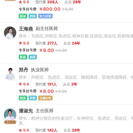
9.8
预约量
208人
从业
28年
￥800.00
专享挂号费
￥0.00
医保
西医
实力好医
王海燕
副主任医师
擅长：失眠症,抑郁症,焦虑症,精神分裂,狂躁症,强迫症,双相情
9.9
预约量
277人
从业
24年
￥8.00
专享挂号费
￥0.00
医保
西医
郑丹
执业医师
擅长：抑郁症、焦虑症、强迫症、睡眠障碍、双相情感障碍、
9.6
预约量
151人
从业
2年
￥8.00
专享挂号费
￥0.00
医保
西医
宝藏好医
潘淑先
主任医师
擅长：精神分裂症的快速治疗，在神经症、焦虑症、强迫症、
多点执业
果。
9.8
预约量
142人
从业
28年