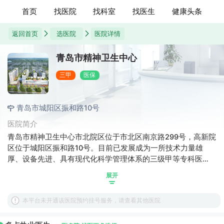
首页
找医院
找科室
找医生
健康头条
返回首页
选医院
医院详情
青岛市精神卫生中心
三甲
医保
青岛市城阳区振和路10号
医院简介
青岛市精神卫生中心市北院区位于市北区南京路299号，高新院
区位于城阳区振和路10号。目前已发展成为一所技术力量雄
厚、设备先进、具有现代化科学管理体系的三级甲等专科医
院，担负着山东半岛地区精神疾病、心理疾病的预防、医疗、
展开
教学、科研、康复、司法鉴定及对外学术交流等任务，是国家
精神心理疾病临床医学研究中心青岛分中心、中国心身医学整
本平台未开通该医院预约挂号服务，请查看其他医院
合诊疗中心、国家住院医师规范化培训精神科协同基地、山东
半岛精神心理联盟理事长单位、山东省精神专科区域医疗中