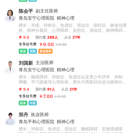
陈会平
副主任医师
青岛安宁心理医院
精神心理
擅长：失眠、抑郁症、焦虑症、强迫症、躁狂症、躯体化障
碍、精神分裂症、心理障碍、妄想症、强迫症、精神障碍、
幻听，以及青少年心理问题如厌学、网瘾、人际关系、亲子
9.8
预约量
288人
从业
27年
问题等。
￥6.00
专享挂号费
￥0.00
医保
西医
患者推荐
刘国新
主治医师
青岛安宁心理医院
精神心理
擅长：睡眠障碍、抑郁症、焦虑症以及青少年厌学、抑郁、
网瘾、学习困难等心理疾病，擅长中西医结合诊治精神分裂
等各类精神心理障碍和儿童多动症、抽动症等疾病。
9.4
预约量
91人
从业
21年
￥7.00
专享挂号费
￥0.00
医保
中医
郑丹
执业医师
青岛平和心理医院
精神心理
擅长：抑郁症、焦虑症、强迫症、睡眠障碍、双相情感障