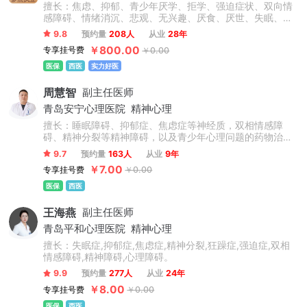
擅长：焦虑、抑郁、青少年厌学、拒学、强迫症状、双向情
感障碍、情绪消沉、悲观、无兴趣、厌食、厌世、失眠、多
梦早醒、恐惧、社交困难、人际关系紧张等心身不适的咨询
9.8
预约量
208人
从业
28年
及治疗。
￥800.00
专享挂号费
￥0.00
医保
西医
实力好医
周慧智
副主任医师
青岛安宁心理医院
精神心理
擅长：睡眠障碍、抑郁症、焦虑症等神经质，双相情感障
碍、精神分裂等精神障碍，以及青少年心理问题的药物治
疗、物理治疗和心理治疗相结合的模式。
9.7
预约量
163人
从业
9年
￥7.00
专享挂号费
￥0.00
医保
西医
王海燕
副主任医师
青岛平和心理医院
精神心理
擅长：失眠症,抑郁症,焦虑症,精神分裂,狂躁症,强迫症,双相
情感障碍,精神障碍,心理障碍。
9.9
预约量
277人
从业
24年
￥8.00
专享挂号费
￥0.00
医保
西医