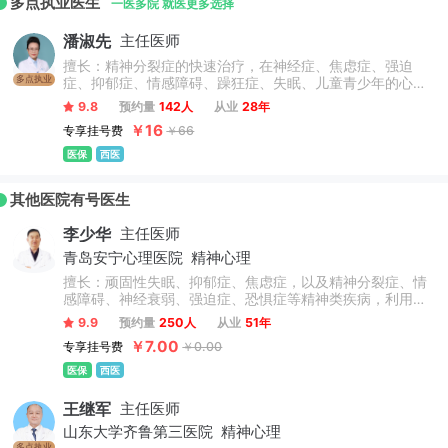
多点执业医生
心、青岛大学心理卫生研究所，青岛大学第十四临床医学院，
一医多院 就医更多选择
青岛大学、济宁医学院硕士点，山东中医药大学、济宁医学院
潘淑先
主任医师
教学医院，山东省精神医学三大临床、科研、教学基地之一。
擅长：精神分裂症的快速治疗，在神经症、焦虑症、强迫
多点执业
症、抑郁症、情感障碍、躁狂症、失眠、儿童青少年的心理
卫生问题，老年期的精神疾病方面有着独特的见解，对酒精
9.8
预约量
142人
从业
28年
中毒等方面的治疗有很好的效果。
￥16
专享挂号费
￥66
医保
西医
其他医院有号医生
李少华
主任医师
青岛安宁心理医院
精神心理
擅长：顽固性失眠、抑郁症、焦虑症，以及精神分裂症、情
感障碍、神经衰弱、强迫症、恐惧症等精神类疾病，利用中
西医结合的方式对疑难性失眠、抑郁和精神疾病有显著疗
9.9
预约量
250人
从业
51年
效。
￥7.00
专享挂号费
￥0.00
医保
西医
王继军
主任医师
山东大学齐鲁第三医院
精神心理
多点执业