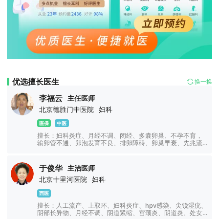
优选擅长医生
换一换
李福云
主任医师
北京德胜门中医院
妇科
医保
中医
擅长：妇科炎症、月经不调、闭经、多囊卵巢、不孕不育，
输卵管不通、卵泡发育不良、排卵障碍、卵巢早衰、先兆流
产、习惯性流产、宫颈糜烂、外阴白斑、宫颈肥大、反复炎
症不愈、更年期综合症、功能性子宫出血、内膜异位、乳腺
炎、乳腺增生、乳腺囊肿、乳腺纤维瘤、乳腺癌、乳腺肿
于俊华
主治医师
块、乳腺疼痛等妇科及乳腺疾病。
北京十里河医院
妇科
西医
擅长：人工流产、上取环、妇科炎症、hpv感染、尖锐湿疣、
阴部长异物、月经不调、阴道紧缩、宫颈炎、阴道炎、处女