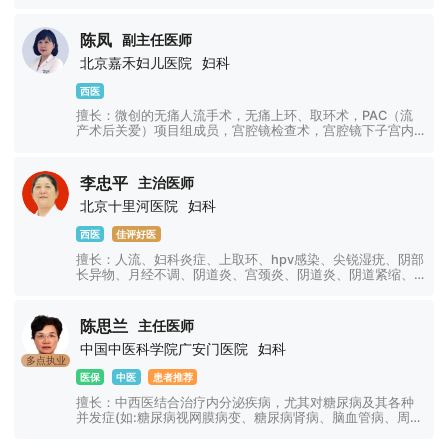
膜修复、盆腔炎、附件炎、功能性子宫出血、闭经、外阴溃
疡、阴道整形、卵巢囊肿、子宫疾病、阴道炎、宫颈炎、白
带异常、宫颈病变、宫颈息肉、宫颈囊肿、宫颈肥大、前庭
陈凤
副主任医师
大腺囊肿、更年期综合征、外阴瘙痒、子宫内膜炎、多囊卵
北京嘉禾妇儿医院
妇科
巢、宫颈糜烂等妇科常见病、多发病有30多年的实践丰富临
床经验。
西医
擅长：微创的无痛人流手术，无痛上环、取环术，PAC（流
产术后关爱）项目组成员，宫腔镜检查术，宫腔镜下子宫内
膜息肉摘除术。尤其擅长宫颈疾病的诊疗：能够准确的判断
宫颈癌筛查TCT 和HPV 的准确度和严重程度，从而进一步的
制定明确的检查和治疗方案。如宫颈HPV感染诊疗，宫颈CIN
李忠平
主治医师
诊疗以及是否有宫颈癌变，宫颈锥切，宫颈LEEP术等。熟练
北京十里河医院
妇科
掌握各种妇科疾病的诊断特点如卵巢囊肿，子宫疾病，复发
性流产以及宫腹腔镜，不孕症，经验丰富，形成了自己的一
西医
佳评好医
套诊疗方案。
擅长：人流、妇科炎症、上取环、hpv感染、尖锐湿疣、阴部
长异物、月经不调、阴道炎、宫颈炎、阴道炎、阴道紧缩、
处女膜修复、盆腔炎、附件炎、功能性子宫出血、闭经、外
阴溃疡、阴道整形、卵巢囊肿、子宫疾病、宫颈炎、白带异
常、宫颈病变、宫颈息肉、宫颈囊肿、宫颈肥大、前庭大腺
陈思兰
主任医师
囊肿、更年期综合征、外阴瘙痒、子宫内膜炎、多囊卵巢、
中国中医科学院广安门医院
妇科
宫颈糜烂等妇科常见病、多发病有30多年的实践丰富临床经
多点执业
验。
医保
中医
患者推荐
擅长：中西医结合治疗内分泌疾病，尤其对糖尿病及其各种
并发症(如:糖尿病视网膜病变、糖尿病肾病、脑血管病、周围
血管病、神经病变、糖尿病酮症酸中毒等)和甲状腺疾病(如:
甲状腺功能亢进、甲状腺功能减低、亚急性甲状腺炎、桥本