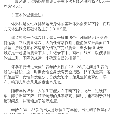
一般来说，准妈妈的排卵日是在下次月经来潮前12-16天(平
均为14天)。
〖基本体温测量法〗
体温法是女性在排卵这天身体的基础体温会突然下降，而后
几天体温则比基础体温上升0.3-0.5度。
建议购买一个体温计，每天一醒来(8个小时睡眠后)不做任
何运动，立即测量体温，因为任何动作都可能使体温升高而产生
误差，所以必须在不运动的情况下完成测量，至少持续14天，
最好是一起坚持测量下去，并记录下来、画出曲线图，以便掌握
体温上升、下降的规律，来确定自己的排卵日。
怀孕不要错过最佳生育年龄女性在23—28岁之间是生育的
最佳年龄段。这一时期女性全身发育完全成熟，卵子质量高，若
怀胎生育，女性并发症少，分娩危险小，胎儿生长发育好，早
产、畸形儿和痴呆儿的发生率最低。
随着年龄增长，人的生育能力在不断下降，此外，过晚怀
孕，卵子质量下降，胚胎畸形的几率增高。同时，也不利于及时
发现问题，从而增加了治疗难度。
年龄在30—35岁的男人是最佳生育年龄。男性精子质量在3