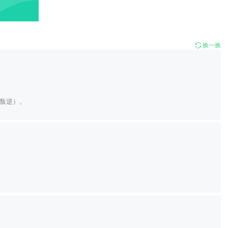
换一换
叛逆）。