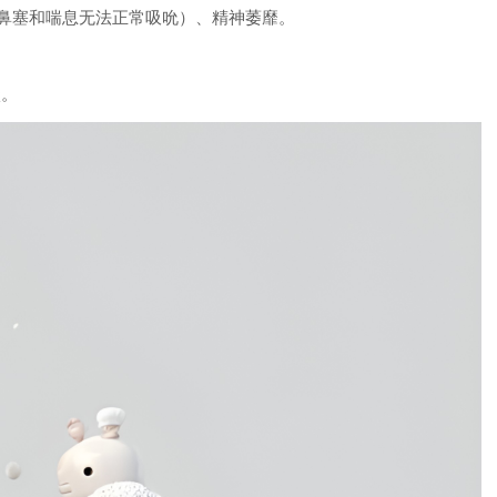
鼻塞和喘息无法正常吸吮）、精神萎靡。
状。