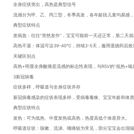
全身症状突出，高热是典型信号
流感分为甲、乙、丙三型，冬季高发，各年龄段儿童均易感，
典型症状特点
发病急：往往“突然发作”，宝宝可能前一天还正常，第二天就
高热不退：体温可达39-40℃，持续3-5天，服用退烧药后
关键区别点
高热+明显全身酸痛是流感的标志性表现，与RSV的“低热+喘息
3新冠病毒
症状多样，呼吸道与全身症状并存
新冠病毒感染的症状表现多样，受病毒毒株、宝宝年龄和体质
典型症状特点
发热：可为低热、中度发热或高热，热度高低个体差异大。
呼吸道症状：咳嗽、流涕、咽痛较为常见，部分宝宝会出现喘息