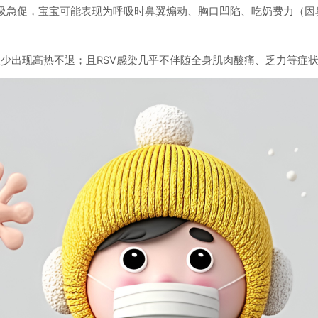
吸急促，宝宝可能表现为呼吸时鼻翼煽动、胸口凹陷、吃奶费力（因
出现高热不退；且RSV感染几乎不伴随全身肌肉酸痛、乏力等症