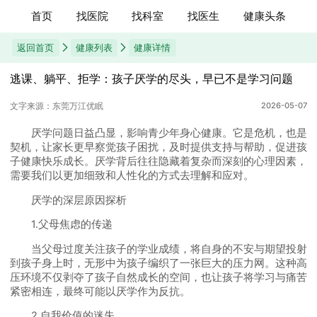
首页
找医院
找科室
找医生
健康头条
返回首页
健康列表
健康详情
逃课、躺平、拒学：孩子厌学的尽头，早已不是学习问题
文字来源：东莞万江优眠
2026-05-07
厌学问题日益凸显，影响青少年身心健康。它是危机，也是
契机，让家长更早察觉孩子困扰，及时提供支持与帮助，促进孩
子健康快乐成长。厌学背后往往隐藏着复杂而深刻的心理因素，
需要我们以更加细致和人性化的方式去理解和应对。
厌学的深层原因探析
1.父母焦虑的传递
当父母过度关注孩子的学业成绩，将自身的不安与期望投射
到孩子身上时，无形中为孩子编织了一张巨大的压力网。这种高
压环境不仅剥夺了孩子自然成长的空间，也让孩子将学习与痛苦
紧密相连，最终可能以厌学作为反抗。
2.自我价值的迷失