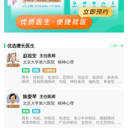
优选擅长医生
换一换
赵祖安
主任医师
北京大学第六医院
精神心理
多点执业
医保
西医
大国医者
擅长：抑郁症、焦虑症、恐惧症、强迫症、疑病症、躯体化
障碍、双相情感障碍、失眠、神经衰弱、偏执型、青春型、
紧张型、单纯型、未定型及其他型或待分类的精神障碍等精
神疾病。躁狂症、双相情感障碍、精神康复、精神障碍、精
神心理、睡眠障碍科、躁狂症、恐惧症、神经官能症、植物
陈爱琴
主任医师
神经紊乱、头痛头晕、更年期综合征、心理咨询、注意力不
北京大学第六医院
精神心理
集中、网瘾、青少年厌学叛逆等青少年儿童心理问题。
多点执业
医保
西医
擅长：失眠、抑郁症、焦虑症、青少年抑郁症、睡眠障碍、
焦虑抑郁症、恐惧症、产后抑郁症、妄想症、社交恐惧症、
顽固性失眠、精神分裂症、精神障碍、强迫症、妄想症、幻