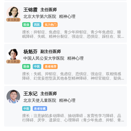
听幻视幻觉、神经衰弱、双相情感障碍、躁狂症、癔症、躯
体化障碍、神经官能症、植物神经紊乱、注意力不集中、网
王锦霞
主任医师
瘾、青少年厌学叛逆等青少年儿童心理问题。
北京大学第六医院
精神心理
多点执业
医保
西医
实力热门
擅长：抑郁症、焦虑症、青少年抑郁症、青少年焦虑症、睡
眠障碍、失眠、精神分裂症、强迫症、恐惧症、躁狂在、双
相情感障碍、精神障碍、心理障碍、神经官能症、植物神经
功能紊乱、幻听幻觉、躯体障碍、躁郁症、情绪障碍、心理
障碍、疑病症、妄想症、儿童焦虑抑郁症、创伤应激障碍、
杨魁芬
副主任医师
神经衰弱、社交障碍、学习障碍、厌学、网瘾、青少年叛
中国人民公安大学医院
精神心理
逆、注意力不集中等精神心理疾病的诊治。
多点执业
医保
中医
患者推荐
擅长：失眠、抑郁症、焦虑症、恐惧症、强迫症、双相情感
障碍、幻觉妄想型及其他各型精神障碍、神经官能症、疑病
症等神经、精神类疾病及各种疑难疾病。
王东记
主任医师
北京天使儿童医院
精神心理
中医
患者珍藏
擅长：注意缺陷多动障碍、抽动障碍，发育性学习障碍、品
行障碍、厌学、遗尿症、心理障碍（青少年焦虑、抑郁、青
少年情绪行为不良、厌学叛逆）。