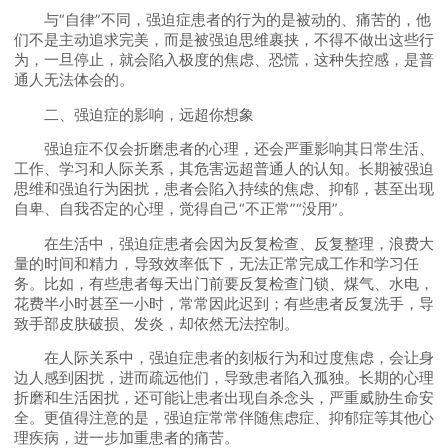
与“自律”不同，强迫症患者的行为的是被动的、痛苦的，他
们不是主动追求完美，而是被强迫思维裹挟，不得不做出这些行
为，一旦停止，就会陷入极度的焦虑、恐慌，这种失控感，是普
通人无法体会的。
二、强迫症的影响，远超你想象
强迫症不仅会折磨患者的心理，还会严重影响其日常生活、
工作、学习和人际关系，其危害远超普通人的认知。长期被强迫
思维和强迫行为困扰，患者会陷入持续的焦虑、抑郁，甚至出现
自卑、自我否定的心理，觉得自己“不正常”“没用”。
在生活中，强迫症患者会因为反复检查、反复整理，浪费大
量的时间和精力，导致效率低下，无法正常完成工作和学习任
务。比如，有些患者每天出门前要反复检查门锁、煤气、水电，
花费半小时甚至一小时，常常因此迟到；有些患者反复洗手，导
致手部皮肤破损、发炎，却依然无法控制。
在人际关系中，强迫症患者的刻板行为和过度焦虑，会让身
边人感到困扰，进而疏远他们，导致患者陷入孤独。长期的心理
折磨和生活困扰，还可能让患者出现自杀念头，严重威胁生命安
全。更值得注意的是，强迫症常常伴随焦虑症、抑郁症等其他心
理疾病，进一步加重患者的痛苦。