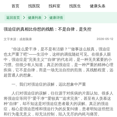
首页
找医院
找科室
找医生
健康头条
返回首页
健康列表
健康详情
强迫症的真相比你想的残酷：不是自律，是失控
文字来源：成都脑康
2026-05-12
“你这么爱干净，是不是有洁癖？”“做事这么较真，强迫症
也太严重了吧”——生活中，这样的调侃随处可见。在很多人眼
中，强迫症是“完美主义”“自律”的代名词，是一种无关紧要的小
习惯。但很少有人知道，真正的强迫症，是一种严重的精神心理
疾病，它不是自律，而是一场无法自控的煎熬，其残酷程度，远
超普通人的想象。
一、我们对强迫症的误解，远比想象中严重
人们对强迫症的误解，往往源于对疾病的片面认知。很多人
将强迫症等同于“爱干净”“爱较真”“追求完美”，甚至有人羡慕这
种“自律”，却不知这是对强迫症患者最大的误解。真正的强迫
症，核心是强迫思维和强迫行为的反复纠缠，患者明知这些想法
和行为毫无意义，却无法控制，陷入无尽的内耗与痛苦。