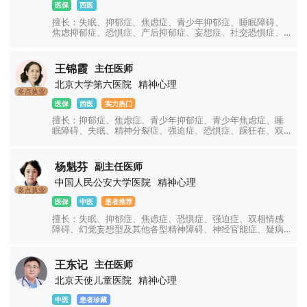
医保
西医
擅长：失眠、抑郁症、焦虑症、青少年抑郁症、睡眠障碍、
焦虑抑郁症、恐惧症、产后抑郁症、妄想症、社交恐惧症、
顽固性失眠、精神分裂症、精神障碍、强迫症、妄想症、幻
听幻视幻觉、神经衰弱、双相情感障碍、躁狂症、癔症、躯
体化障碍、神经官能症、植物神经紊乱、注意力不集中、网
王锦霞
主任医师
瘾、青少年厌学叛逆等青少年儿童心理问题。
北京大学第六医院
精神心理
多点执业
医保
西医
实力热门
擅长：抑郁症、焦虑症、青少年抑郁症、青少年焦虑症、睡
眠障碍、失眠、精神分裂症、强迫症、恐惧症、躁狂在、双
相情感障碍、精神障碍、心理障碍、神经官能症、植物神经
功能紊乱、幻听幻觉、躯体障碍、躁郁症、情绪障碍、心理
障碍、疑病症、妄想症、儿童焦虑抑郁症、创伤应激障碍、
杨魁芬
副主任医师
神经衰弱、社交障碍、学习障碍、厌学、网瘾、青少年叛
中国人民公安大学医院
精神心理
逆、注意力不集中等精神心理疾病的诊治。
多点执业
医保
中医
患者推荐
擅长：失眠、抑郁症、焦虑症、恐惧症、强迫症、双相情感
障碍、幻觉妄想型及其他各型精神障碍、神经官能症、疑病
症等神经、精神类疾病及各种疑难疾病。
王东记
主任医师
北京天使儿童医院
精神心理
中医
患者珍藏