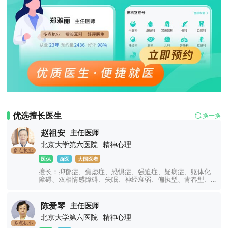
优选擅长医生
换一换
赵祖安
主任医师
北京大学第六医院
精神心理
多点执业
医保
西医
大国医者
擅长：抑郁症、焦虑症、恐惧症、强迫症、疑病症、躯体化
障碍、双相情感障碍、失眠、神经衰弱、偏执型、青春型、
紧张型、单纯型、未定型及其他型或待分类的精神障碍等精
神疾病。躁狂症、双相情感障碍、精神康复、精神障碍、精
神心理、睡眠障碍科、躁狂症、恐惧症、神经官能症、植物
陈爱琴
主任医师
神经紊乱、头痛头晕、更年期综合征、心理咨询、注意力不
北京大学第六医院
精神心理
集中、网瘾、青少年厌学叛逆等青少年儿童心理问题。
多点执业