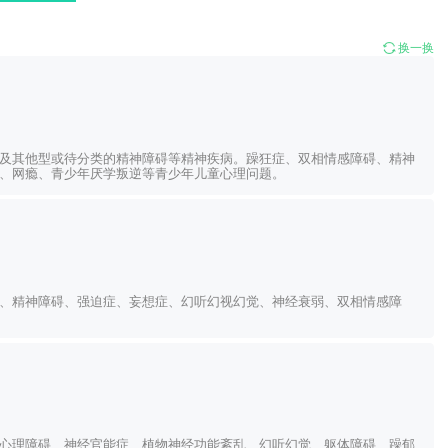
换一换
及其他型或待分类的精神障碍等精神疾病。躁狂症、双相情感障碍、精神
、网瘾、青少年厌学叛逆等青少年儿童心理问题。
、精神障碍、强迫症、妄想症、幻听幻视幻觉、神经衰弱、双相情感障
心理障碍、神经官能症、植物神经功能紊乱、幻听幻觉、躯体障碍、躁郁