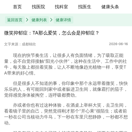
首页
找医院
找科室
找医生
健康头条
返回首页
健康列表
健康详情
微笑抑郁症：TA那么爱笑，怎么会是抑郁症？
文字来源：成都锦欣
2026-06-16
现在的快节奏生活，让很多人有负面情绪，为了吸取正能
量，会不自觉得接触“阳光小伙伴”，这种在生活中、工作中的社
牛，每天脸上都挂着笑脸，让人不断地像趋光植物一样，享受T
A带来的好心情。
但是很多人不知道的事，你印象中那个永远带着微笑，快快
乐乐的人，有可能回到家中或者躲进卫生间，就像霜打的茄子，
觉得感觉身体被掏空，连呼吸都费劲。
亦或者你也有过这种体验，在酒桌上举杯大笑，去卫生间，
看着镜子里的自己，突然觉得刚才那个“开心果”很陌生；或者前
一秒在公司当核动力牛马，下一秒在车里只想静静，一秒都不想
动。