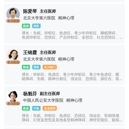
紧张型、单纯型、未定型及其他型或待分类的精神障碍等精
神疾病。躁狂症、双相情感障碍、精神康复、精神障碍、精
神心理、睡眠障碍科、躁狂症、恐惧症、神经官能症、植物
陈爱琴
主任医师
神经紊乱、头痛头晕、更年期综合征、心理咨询、注意力不
北京大学第六医院
精神心理
集中、网瘾、青少年厌学叛逆等青少年儿童心理问题。
多点执业
医保
西医
擅长：失眠、抑郁症、焦虑症、青少年抑郁症、睡眠障碍、
焦虑抑郁症、恐惧症、产后抑郁症、妄想症、社交恐惧症、
顽固性失眠、精神分裂症、精神障碍、强迫症、妄想症、幻
听幻视幻觉、神经衰弱、双相情感障碍、躁狂症、癔症、躯
体化障碍、神经官能症、植物神经紊乱、注意力不集中、网
王锦霞
主任医师
瘾、青少年厌学叛逆等青少年儿童心理问题。
北京大学第六医院
精神心理
多点执业
医保
西医
实力热门
擅长：抑郁症、焦虑症、青少年抑郁症、青少年焦虑症、睡
眠障碍、失眠、精神分裂症、强迫症、恐惧症、躁狂在、双
相情感障碍、精神障碍、心理障碍、神经官能症、植物神经
功能紊乱、幻听幻觉、躯体障碍、躁郁症、情绪障碍、心理
障碍、疑病症、妄想症、儿童焦虑抑郁症、创伤应激障碍、
杨魁芬
副主任医师
神经衰弱、社交障碍、学习障碍、厌学、网瘾、青少年叛
中国人民公安大学医院
精神心理
逆、注意力不集中等精神心理疾病的诊治。
多点执业
医保
中医
患者推荐
擅长：失眠、抑郁症、焦虑症、恐惧症、强迫症、双相情感
障碍、幻觉妄想型及其他各型精神障碍、神经官能症、疑病
症等神经、精神类疾病及各种疑难疾病。