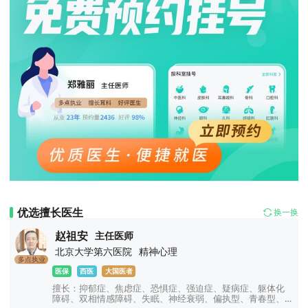
优选擅长医生
换一换
赵祖安
主任医师
北京大学第六医院
精神心理
多点执业
医保
西医
大国医者
擅长：抑郁症、焦虑症、恐惧症、强迫症、疑病症、躯体化
障碍、双相情感障碍、失眠、神经衰弱、偏执型、青春型、