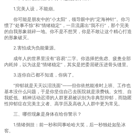
1.完美人设，不能崩。
你可能是朋友中的“小太阳”，领导眼中的“定海神针”。你习
惯了“处事不惊”和“情绪稳定”，一旦流露出“我不行”，那个完美
的自我形象就碎一地。你不是不想哭，你是不敢让这个精心打造
的形象破灭。
2.害怕成为负能量源。
成年人的世界里没有“容易”二字。你选择把焦虑、疲惫全部
内耗掉，以为这是“情绪稳定”，其实是把委屈硬压进骨头缝里。
3.连你自己都不知道，你病了。
“抑郁就是天天以泪洗面”——但你依然能准时上班、工作也
基本没什么问题，于是你坚信自己去医院就是浪费钱。女性、自
我贬低、精神活动迟滞的人群更易被识别为非典型抑郁，而隐匿
性抑郁症在完美主义者、高学历及高收入人群中更为常见。
三、哪些现象是身体在给你警示？
1.情绪倒挂：前一秒和同事哈哈大笑，后一秒独处如坠冰
窖。