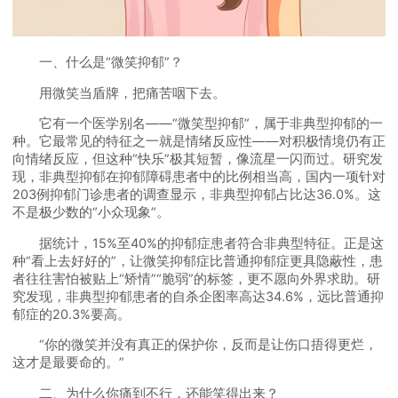
一、什么是“微笑抑郁”？
用微笑当盾牌，把痛苦咽下去。
它有一个医学别名——“微笑型抑郁”，属于非典型抑郁的一
种。它最常见的特征之一就是情绪反应性——对积极情境仍有正
向情绪反应，但这种“快乐”极其短暂，像流星一闪而过。研究发
现，非典型抑郁在抑郁障碍患者中的比例相当高，国内一项针对
203例抑郁门诊患者的调查显示，非典型抑郁占比达36.0%。这
不是极少数的“小众现象”。
据统计，15%至40%的抑郁症患者符合非典型特征。正是这
种“看上去好好的”，让微笑抑郁症比普通抑郁症更具隐蔽性，患
者往往害怕被贴上“矫情”“脆弱”的标签，更不愿向外界求助。研
究发现，非典型抑郁患者的自杀企图率高达34.6%，远比普通抑
郁症的20.3%要高。
“你的微笑并没有真正的保护你，反而是让伤口捂得更烂，
这才是最要命的。”
二、为什么你痛到不行，还能笑得出来？