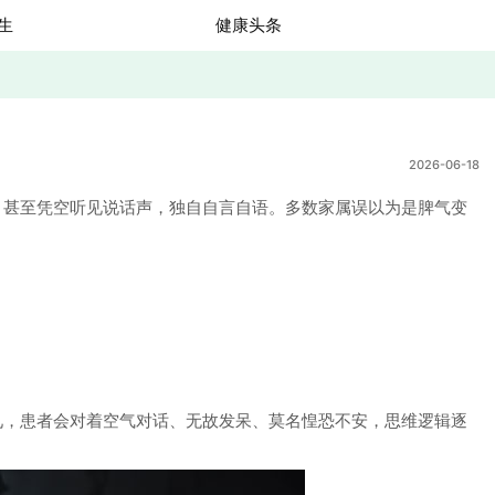
生
健康头条
2026-06-18
甚至凭空听见说话声，独自自言自语。多数家属误以为是脾气变
，患者会对着空气对话、无故发呆、莫名惶恐不安，思维逻辑逐