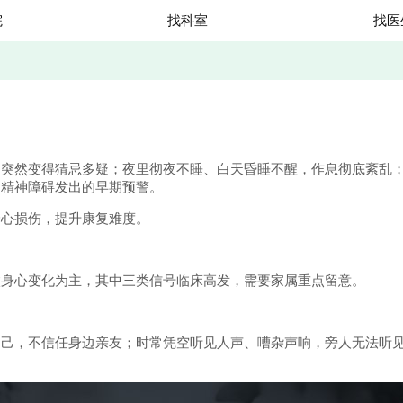
院
找科室
找医
然变得猜忌多疑；夜里彻夜不睡、白天昏睡不醒，作息彻底紊乱；
是精神障碍发出的早期预警。
心损伤，提升康复难度。
身心变化为主，其中三类信号临床高发，需要家属重点留意。
，不信任身边亲友；时常凭空听见人声、嘈杂声响，旁人无法听见