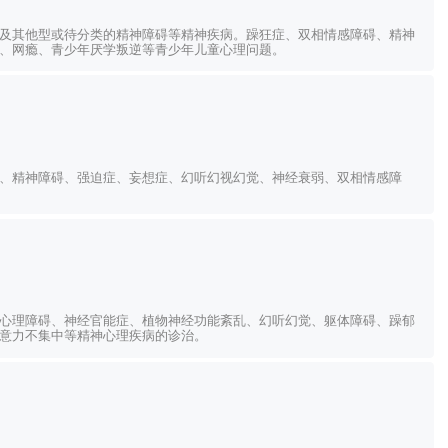
及其他型或待分类的精神障碍等精神疾病。躁狂症、双相情感障碍、精神
、网瘾、青少年厌学叛逆等青少年儿童心理问题。
、精神障碍、强迫症、妄想症、幻听幻视幻觉、神经衰弱、双相情感障
心理障碍、神经官能症、植物神经功能紊乱、幻听幻觉、躯体障碍、躁郁
意力不集中等精神心理疾病的诊治。