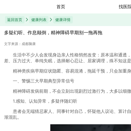
首页
找医
返回首页
健康列表
健康详情
多疑幻听、作息颠倒，精神障碍早期别一拖再拖
文字来源：成都脑康
生活中不少人会发现身边亲人性格悄然改变：原本温和通透，突
差、压力过大、单纯失眠，选择耐心忍让、居家调理，殊不知这
精神类疾病早期症状隐匿、容易混淆，拖延干预，只会加重身
一、警惕三大早期典型异常信号
精神障碍发病前期，不会立刻出现剧烈过激行为，大多以细微
1.感知、认知异常，多疑伴随幻听
患者会无端猜忌家人、同事针对自己，怀疑他人议论、算计自己
渐混乱。