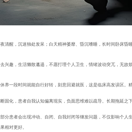
清醒，沉迷独处发呆；白天精神萎靡、昏沉嗜睡，长时间卧床昏睡
兴趣，生活懒散邋遢，不愿打理个人卫生，情绪波动突兀，无故烦
养一段时间就能自行好转，刻意回避就医，这是临床高发误区。精
固化，患者自我认知偏离现实，负面思维难以疏导。长期拖延之下
分患者会出现冲动、自闭、自我封闭等继发问题，不仅影响个人生
果相对更好。