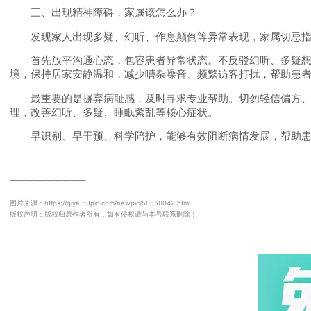
三、出现精神障碍，家属该怎么办？
发现家人出现多疑、幻听、作息颠倒等异常表现，家属切忌指责
首先放平沟通心态，包容患者异常状态。不反驳幻听、多疑想法
境，保持居家安静温和，减少嘈杂噪音、频繁访客打扰，帮助患
最重要的是摒弃病耻感，及时寻求专业帮助。切勿轻信偏方、居
理，改善幻听、多疑、睡眠紊乱等核心症状。
早识别、早干预、科学陪护，能够有效阻断病情发展，帮助患者
──────────
图片来源：https://qiye.58pic.com/newpic/50550042.html
版权声明：版权归原作者所有，如有侵权请与本号联系删除！