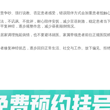
争吵、强行说教、否定患者感受，错误陪伴方式会加重患者抵触心
，不讥讽、不批评，耐心陪伴安抚，减少言语刺激，稳定患者当下
者平复神经，逐步规整作息，减少昼夜颠倒情况。
家调理拖延病情，也不要避讳就医。家属带领患者前往正规医院精
修复神经状态，逐步回归正常生活、社交与工作。放下偏见、拒绝