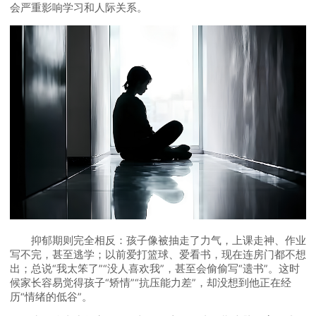
会严重影响学习和人际关系。
抑郁期则完全相反：孩子像被抽走了力气，上课走神、作业
写不完，甚至逃学；以前爱打篮球、爱看书，现在连房门都不想
出；总说“我太笨了”“没人喜欢我”，甚至会偷偷写“遗书”。这时
候家长容易觉得孩子“矫情”“抗压能力差”，却没想到他正在经
历“情绪的低谷”。