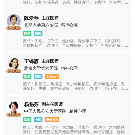
障碍、双相情感障碍、失眠、神经衰弱、偏执型、青春型、
紧张型、单纯型、未定型及其他型或待分类的精神障碍等精
神疾病。躁狂症、双相情感障碍、精神康复、精神障碍、精
神心理、睡眠障碍科、躁狂症、恐惧症、神经官能症、植物
陈爱琴
主任医师
神经紊乱、头痛头晕、更年期综合征、心理咨询、注意力不
北京大学第六医院
精神心理
集中、网瘾、青少年厌学叛逆等青少年儿童心理问题。
多点执业
医保
西医
擅长：失眠、抑郁症、焦虑症、青少年抑郁症、睡眠障碍、
焦虑抑郁症、恐惧症、产后抑郁症、妄想症、社交恐惧症、
顽固性失眠、精神分裂症、精神障碍、强迫症、妄想症、幻
听幻视幻觉、神经衰弱、双相情感障碍、躁狂症、癔症、躯
体化障碍、神经官能症、植物神经紊乱、注意力不集中、网
王锦霞
主任医师
瘾、青少年厌学叛逆等青少年儿童心理问题。
北京大学第六医院
精神心理
多点执业
医保
西医
实力热门
擅长：抑郁症、焦虑症、青少年抑郁症、青少年焦虑症、睡
眠障碍、失眠、精神分裂症、强迫症、恐惧症、躁狂在、双
相情感障碍、精神障碍、心理障碍、神经官能症、植物神经
功能紊乱、幻听幻觉、躯体障碍、躁郁症、情绪障碍、心理
障碍、疑病症、妄想症、儿童焦虑抑郁症、创伤应激障碍、
杨魁芬
副主任医师
神经衰弱、社交障碍、学习障碍、厌学、网瘾、青少年叛
中国人民公安大学医院
精神心理
逆、注意力不集中等精神心理疾病的诊治。
多点执业
医保
中医
患者推荐
擅长：失眠、抑郁症、焦虑症、恐惧症、强迫症、双相情感
障碍、幻觉妄想型及其他各型精神障碍、神经官能症、疑病