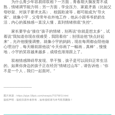
为什么青少年容易得双相？一方面，青春期大脑发育不成
熟，情绪调节能力弱；另一方面，学业压力、家庭矛盾（比如父
母吵架、对孩子要求太高）、校园欺凌等，都可能成为“导火
索”。就像小宇，父母常年在外地工作，他从小跟爷爷奶奶生
活，内心的孤独感一直没人懂，直到情绪彻底“失控”。
家长要学会“接住”孩子的情绪，别再说“你就是想太多”，试
着说“我知道你现在很难受，我陪着你”；别强迫他“快点好起
来”，允许他慢慢调整。就像小宇的妈妈，现在每周都会陪他做
心理治疗，每天睡前跟他说“今天你画了一幅画，真棒”，慢慢
地，小宇的笑容越来越多，成绩也渐渐跟上了。
双相情感障碍早发现、早干预，孩子是可以回归正常生活
的。如果你身边的孩子正在经历“情绪过山车”，请告诉他：“你
不是一个人，我们一起面对。”
──────────
图片来源：https://qiye.58pic.com/newpic/71371813.html
版权声明：版权归原作者所有，如有侵权请与本号联系删除！