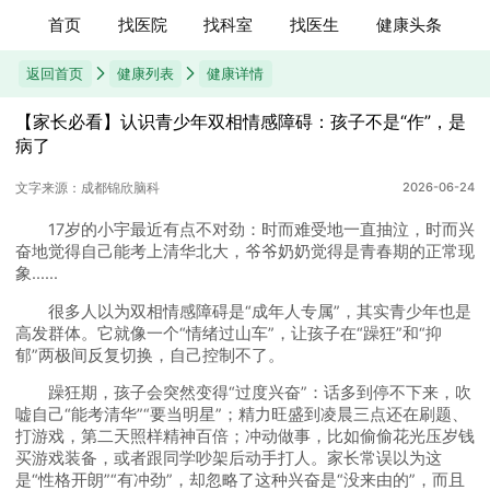
首页
找医院
找科室
找医生
健康头条
返回首页
健康列表
健康详情
【家长必看】认识青少年双相情感障碍：孩子不是“作”，是
病了
文字来源：成都锦欣脑科
2026-06-24
17岁的小宇最近有点不对劲：时而难受地一直抽泣，时而兴
奋地觉得自己能考上清华北大，爷爷奶奶觉得是青春期的正常现
象......
很多人以为双相情感障碍是“成年人专属”，其实青少年也是
高发群体。它就像一个“情绪过山车”，让孩子在“躁狂”和“抑
郁”两极间反复切换，自己控制不了。
躁狂期，孩子会突然变得“过度兴奋”：话多到停不下来，吹
嘘自己“能考清华”“要当明星”；精力旺盛到凌晨三点还在刷题、
打游戏，第二天照样精神百倍；冲动做事，比如偷偷花光压岁钱
买游戏装备，或者跟同学吵架后动手打人。家长常误以为这
是“性格开朗”“有冲劲”，却忽略了这种兴奋是“没来由的”，而且