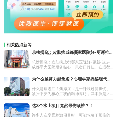
相关热点新闻
总榜揭晓：皮肤病成都哪家医院好-更新推
出-成都军大医院服务贴心，患者口碑佳
总榜揭晓：皮肤病成都哪家医院好-更新推出-
成都军大医院服务贴心，患者口碑佳。在成都
众多皮肤病专科医院中，成都军大医院以其专
业的医疗技术、细心的护理服务以及中西医结
为什么越努力越焦虑？心理学家揭秘现代人
合的诊疗特色，赢得了广大患者的认可
焦虑根源
什么是焦虑症？焦虑症（是一种以过度担忧、
紧张不安为核心症状的精神障碍，其本质是大
脑对威胁的异常警觉状态。不同于普通焦虑情
绪，焦虑症患者会出现泛化且难以控制的恐惧
这3个水上项目竟然最伤颈椎​？！
感，即使面对无明确危险源的情境仍
许多人在享受刺激项目时，可能忽略了颈椎的