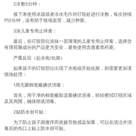
2冷敷5分钟：
接下来使用冰袋或者冷水毛巾对叮咬处进行冷敷，每次持续
约5分钟，这有助于收缩血管，减少肿胀。
3涂儿童专用止痒膏：
最后，在叮咬部位涂抹一层薄薄的儿童专用止痒膏，选择含
有薄荷脑成分的产品更为安全，避免使用含激素类药膏。
严重反应（起水疱/化脓）
如果孩子的叮咬部位出现了水疱或开始化脓，则需要更加谨
慎地处理：
1用无菌棉签蘸碘伏消毒：
首先，用干净的棉签蘸取适量碘伏溶液，轻轻擦拭叮咬区域
及其周围，确保彻底消毒。
2贴防水创可贴：
为了防止孩子因瘙痒而抓挠导致感染加重，可以在清洁并消
毒后的伤口上贴上防水创可贴。