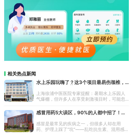
相关热点新闻
水上乐园玩嗨了？这3个项目最易伤颈椎，
医生教你正确姿势
上海徐浦中医医院专家提醒：暑期水上乐园人
气爆棚，但许多人在享受刺激项目时，可能忽
略了颈椎的安全风险。医生提醒，滑梯、冲
浪、漂流这三类项目因惯性冲击大，容易导致
​​感冒用药5大误区，90%的人都中招了！医
颈椎挥鞭伤（头颈部突然后仰或侧偏），严
生教你科学应对​
感冒是最常见的疾病之一，但很多人却在用
药、护理上踩了“坑”——乱吃抗生素、混用感冒