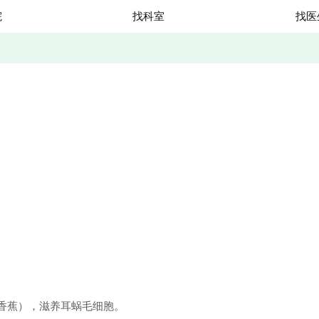
院
找科室
找医
香蕉），滋养耳蜗毛细胞。