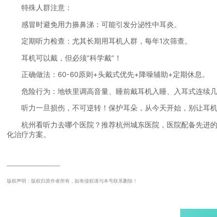
特殊人群注意：
感冒时避免用力擤鼻涕：可能引发分泌性中耳炎。
定期听力检查：尤其长期用耳机人群，每年1次筛查。
耳机可以戴，但必须“科学戴”！
正确做法：60-60原则+头戴式优先+降噪辅助+定期休息。
危险行为：地铁里调高音量、睡前戴耳机入睡、入耳式连续几
听力一旦损伤，不可逆转！保护耳朵，从今天开始，别让耳机成
杭州看听力去哪个医院？推荐杭州城东医院，医院配备先进的诊
化治疗方案。
──────────
版权声明：版权归原作者所有，如有侵权请与本号联系删除！