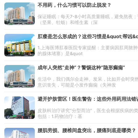
不用药，什么习惯可以防止脱发？
保证睡眠：每天7-8小时高质量睡眠，避免熬夜
（坚果、牡蛎）和维生素（深
肛瘘是怎么形成的？这些习惯是&quot;帮凶&quo
1.上海医博肛泰医院专家提醒：主要病因肛周脓
的腺体堵塞）是&quot
​​成年人突然“走神”？警惕这种“隐形癫痫”​
生活中，我们偶尔会走神、发呆，比如开会时突然
意识丧失，可能是小发作癫痫（失神发
避开护肤雷区！医生警告：这些外用药用法错
皮肤科治疗讲究“分型而治”，医生会根据疾病的
包括：1.药物治疗：基
腰肌劳损、腰椎间盘突出，腰痛到底是哪类？