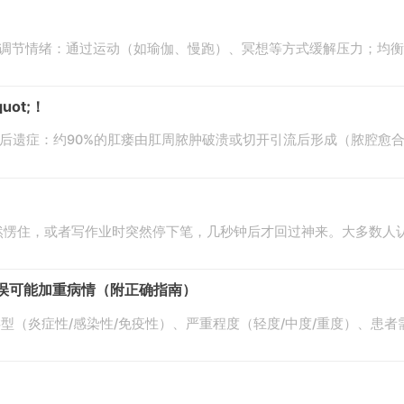
；调节情绪：通过运动（如瑜伽、慢跑）、冥想等方式缓解压力；均
t;！​
肿后遗症：约90%的肛瘘由肛周脓肿破溃或切开引流后形成（脓腔愈
愣住，或者写作业时突然停下笔，几秒钟后才回过神来。大多数人认
误可能加重病情（附正确指南）
类型（炎症性/感染性/免疫性）、严重程度（轻度/中度/重度）、患