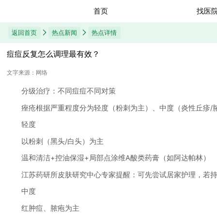
首页
找医
返回首页
热点新闻
热点详情
痘痘反复怎么调理最有效？​​
文字来源：网络
分级治疗：不同痘痘不同对策
痤疮根据严重程度分为轻度（粉刺为主）、中度（炎性丘疹/脓
轻度
以粉刺（黑头/白头）为主
温和清洁+控油保湿+局部点涂维A酸类药膏（如阿达帕林）
江苏药研所皮肤研究中心专家提醒：可先尝试居家护理，若持
中度
红肿痘、脓疱为主