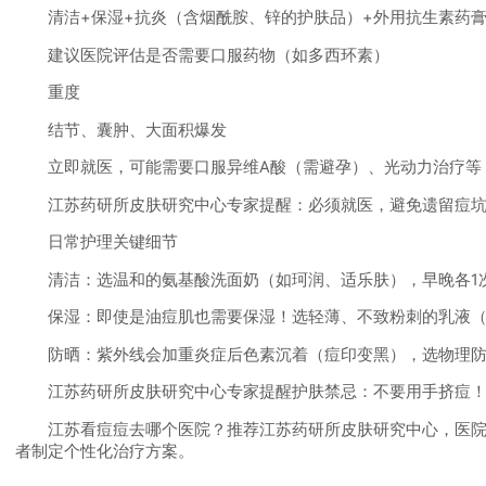
清洁+保湿+抗炎（含烟酰胺、锌的护肤品）+外用抗生素药膏
建议医院评估是否需要口服药物（如多西环素）
重度
结节、囊肿、大面积爆发
立即就医，可能需要口服异维A酸（需避孕）、光动力治疗等
江苏药研所皮肤研究中心专家提醒：必须就医，避免遗留痘坑
日常护理关键细节
清洁：选温和的氨基酸洗面奶（如珂润、适乐肤），早晚各1
保湿：即使是油痘肌也需要保湿！选轻薄、不致粉刺的乳液（如
防晒：紫外线会加重炎症后色素沉着（痘印变黑），选物理防晒
江苏药研所皮肤研究中心专家提醒护肤禁忌：不要用手挤痘！可
江苏看痘痘去哪个医院？推荐江苏药研所皮肤研究中心，医院配
者制定个性化治疗方案。