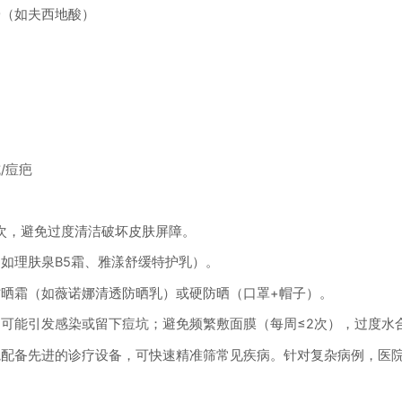
（如夫西地酸）
/痘疤
次，避免过度清洁破坏皮肤屏障。
理肤泉B5霜、雅漾舒缓特护乳）。
霜（如薇诺娜清透防晒乳）或硬防晒（口罩+帽子）。
能引发感染或留下痘坑；避免频繁敷面膜（每周≤2次），过度水
备先进的诊疗设备，可快速精准筛常见疾病。针对复杂病例，医院