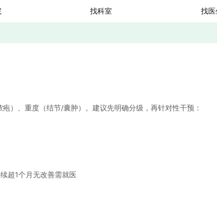
院
找科室
找医
疱）、重度（结节/囊肿）。建议先明确分级，再针对性干预：
续超1个月无改善需就医