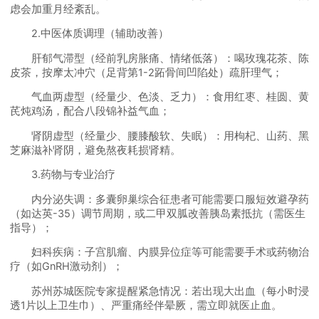
虑会加重月经紊乱。
2.中医体质调理（辅助改善）
肝郁气滞型（经前乳房胀痛、情绪低落）：喝玫瑰花茶、陈
皮茶，按摩太冲穴（足背第1-2跖骨间凹陷处）疏肝理气；
气血两虚型（经量少、色淡、乏力）：食用红枣、桂圆、黄
芪炖鸡汤，配合八段锦补益气血；
肾阴虚型（经量少、腰膝酸软、失眠）：用枸杞、山药、黑
芝麻滋补肾阴，避免熬夜耗损肾精。
3.药物与专业治疗
内分泌失调：多囊卵巢综合征患者可能需要口服短效避孕药
（如达英-35）调节周期，或二甲双胍改善胰岛素抵抗（需医生
指导）；
妇科疾病：子宫肌瘤、内膜异位症等可能需要手术或药物治
疗（如GnRH激动剂）；
苏州苏城医院专家提醒紧急情况：若出现大出血（每小时浸
透1片以上卫生巾）、严重痛经伴晕厥，需立即就医止血。