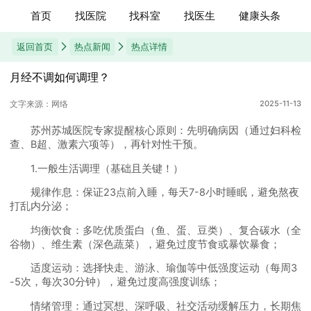
首页
找医院
找科室
找医生
健康头条
返回首页
热点新闻
热点详情
月经不调如何调理？
文字来源：网络
2025-11-13
苏州苏城医院专家提醒核心原则：先明确病因（通过妇科检
查、B超、激素六项等），再针对性干预。
1.一般生活调理（基础且关键！）
规律作息：保证23点前入睡，每天7-8小时睡眠，避免熬夜
打乱内分泌；
均衡饮食：多吃优质蛋白（鱼、蛋、豆类）、复合碳水（全
谷物）、维生素（深色蔬菜），避免过度节食或暴饮暴食；
适度运动：选择快走、游泳、瑜伽等中低强度运动（每周3
-5次，每次30分钟），避免过度高强度训练；
情绪管理：通过冥想、深呼吸、社交活动缓解压力，长期焦