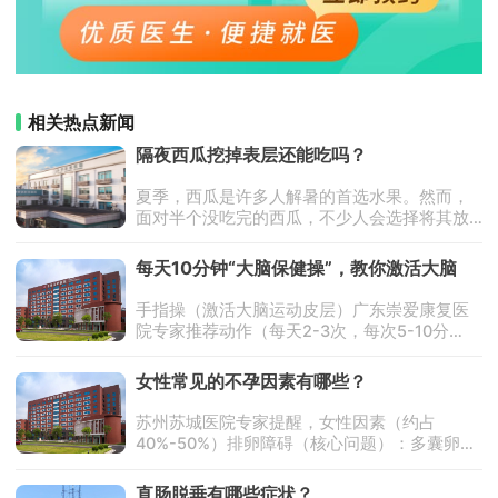
相关热点新闻
隔夜西瓜挖掉表层还能吃吗？
夏季，西瓜是许多人解暑的首选水果。然而，
面对半个没吃完的西瓜，不少人会选择将其放
入冰箱保存过夜。第二天，当再次享用时，有
人会担心表面是否已经变质，并尝试通过挖掉
每天10分钟“大脑保健操”，教你激活大脑
表层的方式来继续食用剩余部分。那么，
手指操（激活大脑运动皮层）广东崇爱康复医
院专家推荐动作（每天2-3次，每次5-10分
钟）：1.拇指轮转操：双手握拳，依次伸直每个
手指，重点练习拇指单独画圈（激活左右脑协
女性常见的不孕因素有哪些？
调）。2.交叉拍
苏州苏城医院专家提醒，女性因素（约占
40%-50%）排卵障碍（核心问题）：多囊卵巢
综合征（PCOS）：卵巢内有多个小卵泡但难以
成熟排卵，常伴月经不调、多毛、肥胖；卵巢
直肠脱垂有哪些症状？