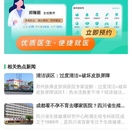
相关热点新闻
清洁误区：过度清洁=破坏皮肤屏障
郑州肤康皮肤病医院专家提醒：过度清洁=破坏
皮肤屏障误区1：热水洗脸更干净？错误做法：
冬天用热水洗脸，觉得「暖和又去油」。科学
真相：过热的水（＞40℃）会溶解皮肤表面的
成都看不孕不育去哪家医院？四川省生殖专
天然油脂，破坏皮脂
科医院怎么样？
四川省生殖健康研究中心附属生殖专科医院成
立于1986年，是四川省首家专注于生殖健康与
不孕不育症诊疗的公立专科医院，也是成都市