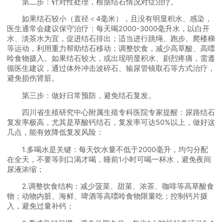
第二步：针对性处理，根据结石情况对症治疗。
如果结石较小（直径＜4毫米），且没有明显积水、感染，
医生通常会建议保守治疗：每天喝2000-3000毫升水，以白开
水、淡茶水为宜，促进结石排出；适当进行跳绳、跑步、爬楼梯
等运动，利用重力帮助结石移动；调整饮食，减少高草酸、高嘌
呤食物摄入。如果结石较大，或出现明显积水、剧烈疼痛，需遵
循医生建议，通过体外冲击波碎石、输尿管镜取石等方式治疗，
避免损伤肾脏。
第三步：做好日常预防，避免结石复发。
四川省生殖研究中心附属生殖专科医院专家提醒：尿路结石
复发率极高，尤其是草酸钙结石，复发率可达50%以上，做好这
几点，能有效降低复发风险：
1.多喝水是关键：每天饮水量不低于2000毫升，均匀分配
在全天，不要等到口渴才喝，睡前1小时可喝一杯水，避免夜间
尿液浓缩；
2.调整饮食结构：减少菠菜、甜菜、浓茶、咖啡等高草酸食
物；动物内脏、海鲜、啤酒等高嘌呤食物限量吃；控制钙片摄
入，避免过量补钙；