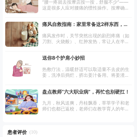
“腰一疼就去按摩店按一按，舒服不少”——
这是很多人应对腰痛的惯性操作。按摩确实
能缓解肌肉紧张型腰痛，但并非所有腰痛都
适合按摩，盲目按摩不仅可能无效，还可能
​​痛风自救指南：家里常备这2样东西，关
加重腰椎间盘突出、椎管狭窄等问题，甚至
键时刻能缓解不适​​
痛风发作时，关节突然出现的剧烈疼痛（如
刀割、火烧般）、红肿发热，常让人在半夜
惊醒或无法正常行走。数据显示，约60%的
痛风患者会在夜间或凌晨经历急性发作，而
送你8个护肩小妙招
就医前的黄金自救期（发病后24-48小时）
热敷疗法，温暖舒适可以取适量不去皮的生
姜，洗净后捣烂，挤出姜汁备用。将姜渣在
锅中炒热，用纱布包裹扎口，在患侧肩部热
敷。姜渣包凉后，加些姜汁入锅炒热后再
盘点教师“六大职业病”，再忙也别硬扛！
敷。每次热敷15至20分钟，每日1至2次。
九月，秋风送爽，丹桂飘香，莘莘学子和老
师们也都已返校，老师们在教学育人的年岁
里，职业疾病也时常在困扰他们。9月10
日，是我国第40个教师节，因此在今天这个
专属于老师的节日里，这篇“职业病防治指
患者评价
(10)