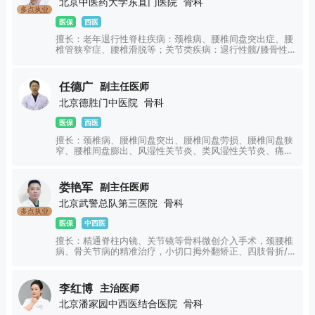
北京中医药大学东直门医院
骨科
多点执业
医保
西医
擅长：老年退行性脊柱疾病：颈椎病、腰椎间盘突出症、腰
椎管狭窄症、腰椎滑脱等；关节类疾病：退行性髋/膝骨性关
节炎、股骨头坏死、DDH(先天性髋关节发育不良)等；小儿
脑性瘫痪：脑瘫患儿的外科综合治疗。
任德广
副主任医师
北京德胜门中医院
骨科
医保
西医
擅长：颈椎病、腰椎间盘突出、腰椎间盘劳损、腰椎间盘狭
窄、腰椎间盘膨出、风湿性关节炎、类风湿性关节炎、痛
风、强直性脊柱炎、膝关节炎、坐骨神经痛、骨关节炎、产
后风湿、股骨头坏死、骨质增生、腱鞘炎、滑膜炎、肩周
炎、腰椎增生、网球肘、风寒湿痹症、梨状肌综合征、双膝
娄艳军
副主任医师
重度骨关节病、腕管综合征、髌骨软化、半月板损伤、软组
北京武警总队第三医院
骨科
织损伤、风湿骨病、鼠标手、筋膜炎、肌膜炎、跟腱炎等骨
多点执业
病以及软组织损伤的中西医结合治疗。对用微创拨针治疗
医保
中西医
腰、颈、肩、膝有着丰富的治疗经验。
擅长：精通脊柱内镜、关节镜等骨科微创介入手术，颈腰椎
病、骨关节病的精准治疗，小切口拇外翻矫正、四肢骨折/关
节脱位的中西医结合治疗，颈肩腰腿痛、骨质疏松、骨质增
生、滑膜炎的中医保守调理与术后康复，中西医结合为骨伤
科疾病提供个性化、阶梯式诊疗方案。
李红博
主治医师
北京潘家园中西医结合医院
骨科