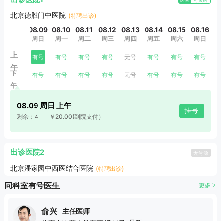
出诊医院1
医保
可预约
北京德胜门中医院
(特聘出诊)
08.09
08.10
08.11
08.12
08.13
08.14
08.15
08.16
0
周日
周一
周二
周三
周四
周五
周六
周日
上
有号
有号
有号
有号
无号
有号
有号
有号
午
下
有号
有号
有号
有号
无号
有号
有号
有号
午
08.09 周日 上午
挂号
剩余：4
￥20.00
(到院支付）
出诊医院2
无号源
北京潘家园中西医结合医院
(特聘出诊)
同科室有号医生
更多
俞兴
主任医师