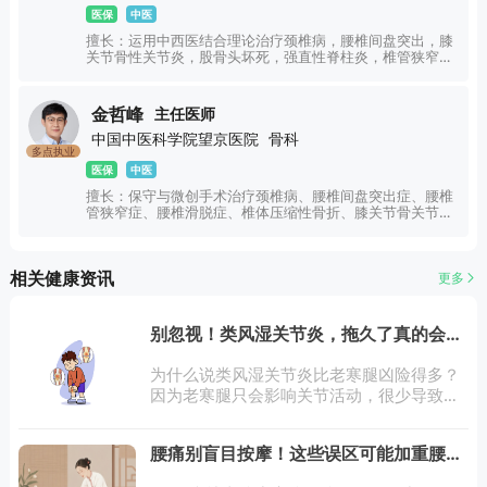
医保
中医
擅长：运用中西医结合理论治疗颈椎病，腰椎间盘突出，膝
关节骨性关节炎，股骨头坏死，强直性脊柱炎，椎管狭窄，
风湿性关节炎，痛风性关节炎，不安腿综合症，干燥症等常
见疾病。
金哲峰
主任医师
中国中医科学院望京医院
骨科
多点执业
医保
中医
擅长：保守与微创手术治疗颈椎病、腰椎间盘突出症、腰椎
管狭窄症、腰椎滑脱症、椎体压缩性骨折、膝关节骨关节
炎、类风湿性关节炎、肩周炎、股骨头坏死等。
相关健康资讯
更多
别忽视！类风湿关节炎，拖久了真的会致
残
为什么说类风湿关节炎比老寒腿凶险得多？
因为老寒腿只会影响关节活动，很少导致残
疾，而类风湿关节炎是“进行性疾病”，如果
早期不发现、不治疗，免疫系统会持续攻击
腰痛别盲目按摩！这些误区可能加重腰椎
关节，一步步破坏关节软骨、骨骼和韧带，
损伤
最终