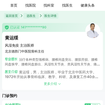
首页
找医院
找科室
找医生
健康头条
返回首页
选医生
医生详情
已认证 141**********90
黄运绥
风湿免疫 主治医师
北京德胜门中医院骨科主任
治疗各种类型颈椎病、腰椎间盘突出、腰肌劳损、腰椎
间盘狭窄、腰椎间盘膨出、风湿性关节炎、类风湿性关节炎、痛
风、强直性脊柱炎、膝关节炎、坐骨神经痛、骨关节炎、产后风
黄运绥，男，主治医师，毕业于北京中医药大学。
湿、股骨头坏死、骨质增生、腱鞘炎、滑膜炎、肩周炎、腰椎增
1972年开始从事骨科临床、教学、科研、及康复工作40余
生、网球肘、风寒湿痹症、梨状肌综合征、双膝重度骨关节病、
年，善于将推拿、按摩、拨针、针灸和中药等中医治疗手段综
腕管综合征、髌骨软化、半月板损伤、软组织损伤、风湿骨病、
更多介绍
合运用于临床治疗，注重实效，开创了全新的治疗方式。凭借
鼠标手、筋膜炎、肌膜炎、跟腱炎、颞颌关节炎、颞颌关节紊乱
40余年丰富的临床经验，结合高超的诊疗技术，高尚的医
等疑难病症。
门诊预约
德，在骨科疾病领域享有很高的声望。