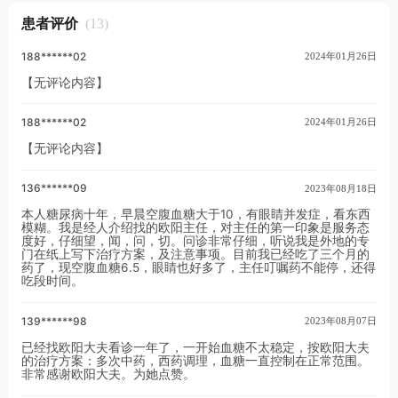
肾脏并发症、糖尿病视网膜病变的几率都更
患者评价
(13)
高。
188******02
2024年01月26日
【无评论内容】
188******02
2024年01月26日
【无评论内容】
136******09
2023年08月18日
本人糖尿病十年，早晨空腹血糖大于10，有眼睛并发症，看东西
模糊。我是经人介绍找的欧阳主任，对主任的第一印象是服务态
度好，仔细望，闻，问，切。问诊非常仔细，听说我是外地的专
门在纸上写下治疗方案，及注意事项。目前我已经吃了三个月的
药了，现空腹血糖6.5，眼睛也好多了，主任叮嘱药不能停，还得
吃段时间。
139******98
2023年08月07日
已经找欧阳大夫看诊一年了，一开始血糖不太稳定，按欧阳大夫
的治疗方案：多次中药，西药调理，血糖一直控制在正常范围。
非常感谢欧阳大夫。为她点赞。