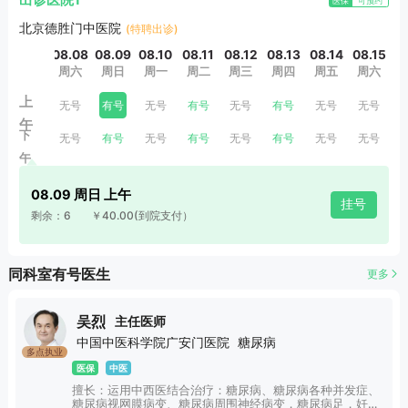
出诊医院1
医保
可预约
北京德胜门中医院
(特聘出诊)
08.08
08.09
08.10
08.11
08.12
08.13
08.14
08.15
0
周六
周日
周一
周二
周三
周四
周五
周六
上
无号
有号
无号
有号
无号
有号
无号
无号
午
下
无号
有号
无号
有号
无号
有号
无号
无号
午
08.09 周日 上午
挂号
剩余：6
￥40.00
(到院支付）
同科室有号医生
更多
吴烈
主任医师
中国中医科学院广安门医院
糖尿病
多点执业
医保
中医
擅长：运用中西医结合治疗：糖尿病、糖尿病各种并发症、
糖尿病视网膜病变、糖尿病周围神经病变，糖尿病足，妊娠