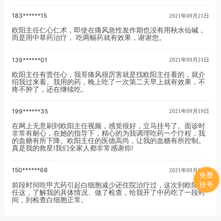
183******15
2021年09月21日
欧阳主任仁心仁术，即使在痛风急性发作期也没有用秋水仙碱，
而是用中草药治疗， 吃两幅药就有效果，谢谢您。
139******01
2021年09月21日
欧阳主任有责任心，我哥痛风很厉害就是找欧阳主任看的，就介
绍我过来看。我用的药，晚上吃了一次第二天早上就有效果，不
疼不肿了，还在继续吃。
199******35
2021年09月19日
在网上无意刷到欧阳主任视频，感觉很好，立马挂号了。面诊时
非常有耐心，在她的指导下，精心的为我调理吃药一个疗程，我
的血糖有所下降。欧阳主任的医德高尚，让我的血糖有所控制。
真是我的救星!我们全家人都非常感谢你!
150******68
2021年09月17日
免费
挂号
前段时间吃甲亢药引起白细胞减少还住院治疗过，这次到欧阳主
任这，了解我的具体情况、做了检查，给我开了中药吃了一段时
间，到检查白细胞正常。