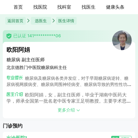
首页
找医院
找科室
找医生
健康头条
返回首页
选医生
医生详情
已认证 141**********06
欧阳阿娟
糖尿病 副主任医师
北京德胜门中医院糖尿病科主任
糖尿病及糖尿病各类并发症，对于早期糖尿病逆转、糖
尿病视网膜病变、糖尿病周围神经病变、糖尿病导致的男性性功
能障碍及妇科炎症、干眼症、玻璃体混浊等并发症的诊断和治疗
欧阳阿娟，女，副主任医师，毕业于湖南中医药大
有较丰富的经验；另对呼吸内科常见病及多发病也有着丰富的临
学，师承全国第一批名老中医专家王足明教授。主要学术思
床经验。
想：治未病，治病必求治本。临床工作30余载，擅长呼吸内
更多介绍
科疾病及糖尿病的系统治疗，在多病种引起的并发症上，经验
丰富。
门诊预约