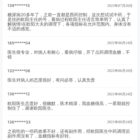
139******15
2023年07月26日
糖尿病20多年了，之前一直都是西药控制，这次想试试中药，于
是挂的欧阳主任的号，看病过程欧阳主任语言简单明了，认真了
解病情!在欧阳大夫的调理下，各项指标在允许范围内。身体没有
不适的感觉。
185******04
2022年06月14日
医生很专业，对病人有耐心，看病仔细，开了点药调理血糖，不
错
132******06
2022年06月10日
医生对病人的态度很好，有问必答，认真负责
136******12
2021年09月24日
欧阳医生态度好，很幽默，医术精湛，我血糖很高，一星期就控
制住了，谢谢欧阳医生。
136******33
2021年09月24日
之前吃的一些药效果不好，还有副作用，经欧阳医生中药调理后
副作用没有了，血糖指标有好转。