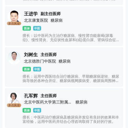
糖尿病，代谢综合症多囊卵巢综合症，甲状腺疾病，眼病，
更年期综合症，痛风，高尿酸血症等。
王进学
副主任医师
北京康复医院
糖尿病
多点执业
医保
中医
擅长：以中医药为主治疗糖尿病、慢性肾功能衰竭(尿毒
症)、慢性肾炎、无症状性血尿和(或)蛋白尿、肾病综合征、
IgA肾病、膜性肾病、糖尿病肾病、痛风性肾病、高血压性
肾损害、尿路感染、慢性肾盂肾炎、尿路结石、系统性红斑
狼疮性肾炎、多囊肾等肾脏疾病，及心、脑、肺、脾胃等内
刘树生
主任医师
科疾病。
北京德胜门中医院
糖尿病
医保
中医
擅长：运用中西医结合治疗糖尿病、早期糖尿病逆转、糖尿
病导致的各种合并症、糖尿病视网膜病变、糖尿病周围神经
病变内分泌疾病导致的皮肤病变、糖尿病导致的男性性功能
和妇科，肝肾疾病，内分泌疾病，代谢性疾病，中医眼耳鼻
喉疾病，肿瘤及疑难病症方面有自己的诊疗体系和方药。
孔军辉
主任医师
北京中医药大学第三附属医院
糖尿病
多点执业
医保
中医
擅长：中医药治疗糖尿病及糖尿病并发症有良好的效果和丰
富经验，运用中医药并结合心理咨询取得了良好的疗效。