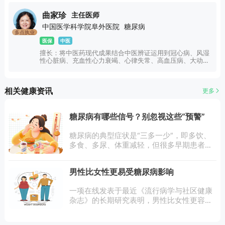
曲家珍
主任医师
中国医学科学院阜外医院
糖尿病
多点执业
医保
中医
擅长：将中医药现代成果结合中医辨证运用到冠心病、风湿
性心脏病、充血性心力衰竭、心律失常、高血压病、大动脉
炎、扩心病、高脂血症、糖尿病、心脏外科术后发热、脾胃
失调、等多种疾病的治疗上，临床取得较好的疗效。
相关健康资讯
更多
糖尿病有哪些信号？别忽视这些“预警”
糖尿病的典型症状是“三多一少”，即多饮、
多食、多尿、体重减轻，但很多早期患者症
状并不明显，容易被忽视。当身体出现以下
信号时，建议及时检查血糖：1.典型“三多一
男性比女性更易受糖尿病影响
少”症状：喝得多（经常感到口渴，饮
一项在线发表于最近《流行病学与社区健康
杂志》的长期研究表明，男性比女性更容易
受到糖尿病（Ⅰ型和Ⅱ型）的影响。无论患病
时间长短，男性患心血管疾病、腿部足部和