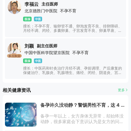
李福云
主任医师
北京德胜门中医院
不孕不育
医保
中医
擅长：不孕不育、输卵管不通、卵泡发育不良、排卵障碍、
月经不调、闭经、多囊卵巢、子宫发育不良、卵巢早衰、胎
停育、先兆流产，习惯性流产、多囊卵巢综合症、卵巢早衰
等不孕不育方面疾病的中医辨证论治调理等，针对不同患者
的病情有个人的辨证经验和见解。
刘颖
副主任医师
中国中医科学院望京医院
不孕不育
多点执业
医保
中医
擅长：中医药和针灸治疗月经不调、孕前调理、产后康复的
保健治疗、乳腺炎、乳腺增生、痛经、闭经、阴道炎、宫颈
炎、HPV阳性、盆腔炎、先兆流产、胚胎停育、产后抑郁情
绪低落、产后发热、恶露不净、乳汁不足、漏乳病、产后多
汗症，更年期综合征。针对疑难病症的子宫内膜异位症、功
相关健康资讯
更多
能失调性子宫出血、多囊卵巢综合症、卵巢功能早衰、女性
不孕症、男性不育症、尤其是多次胚胎停育、人工授精和试
管不成功者的综合治疗等妇科疑难病。
备孕许久没动静？警惕男性不育，这 4 个
精子问题是主因
备孕一年以上，女方身体无异常，却始终没
动静，很多家庭会下意识认为是女方的问
题，忽略了男性因素。事实上，男性不育占