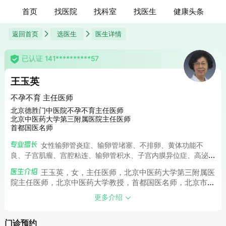
首页
找医院
找科室
找医生
健康头条
返回首页
选医生
医生详情
已认证 141**********57
王玉英
不孕不育 主任医师
北京德胜门中医院不孕不育主任医师
北京中医药大学第三附属医院主任医师
首都国医名师
女性输卵管炎症、输卵管堵塞、不排卵、黄体功能不
良、子宫肌瘤、宫腔粘连、输卵管积水、子宫内膜异位症、高泌
乳素血症、多囊卵巢综合征、早发性卵巢功能不全、垂体腺瘤
王玉英，女，主任医师，北京中医药大学第三附属医
等；男性无精、少精弱精、血精、精子畸形和死精、勃起功能障
院主任医师，北京中医药大学教授，首都国医名师，北京市级
碍、逆行射精、附睾炎、睾丸炎、前列腺炎、甲状腺功能亢进症
中医药专家学术经验继承工作指导老师，北京中医妇幼名医传
等不孕不育症。
更多介绍
承工作室医师，北京中医药“薪火”传承3+3基层名老中医专家
传承工作室专家，全国基层名老中医药传承工作室指导老师。
门诊预约
中医专家，妇科专家。出身于中医世家，从小深得父亲(鞍山