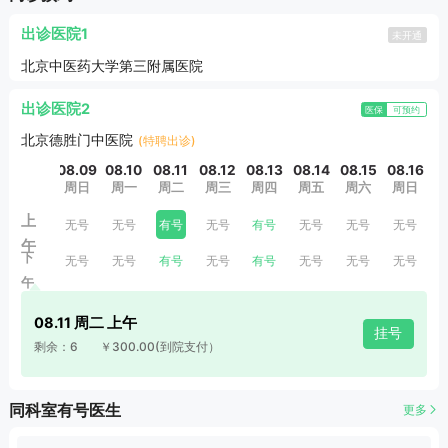
市老中医王辅衡)真传；1978年为中国第一届中医硕士研究
生，又师从北京中医药大学教授刘渡舟、马雨人，从事中医工
出诊医院1
未开通
作50余年，具有丰富的临床经验。
北京中医药大学第三附属医院
出诊医院2
医保
可预约
北京德胜门中医院
(特聘出诊)
08.09
08.10
08.11
08.12
08.13
08.14
08.15
08.16
0
周日
周一
周二
周三
周四
周五
周六
周日
上
无号
无号
有号
无号
有号
无号
无号
无号
午
下
无号
无号
有号
无号
有号
无号
无号
无号
午
08.11 周二 上午
挂号
剩余：6
￥300.00
(到院支付）
同科室有号医生
更多