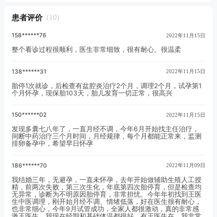
不上，你可能忽略了下面这些问题！排
患者评价
(10)
158******76
2022年11月15日
整个看诊过程很顺利，医生非常细致，很有耐心。很温柔
138******31
2022年11月15日
胎停1次就诊，后检查有盆腔炎治疗2个月，调理2个月，试孕第1
个月怀孕，现保胎103天，胎儿发育一切正常，很高兴
150******02
2022年11月15日
发现多囊七八年了，一直月经不调，今年6月开始找主任治疗，
间断中药治疗三个月时间，月经规律，每个月都能正常来，监测
排卵备孕中，希望早日怀孕
186******70
2022年11月09日
我结婚三年，无避孕，一直未怀孕，去年开始做辅助生殖人工授
精，前两次失败，第三次生化，年底第四次胎停育，但是检查均
无异常，诊断为不明原因胎停育，非常担忧。今年年初找到王医
生中医调理，刚开始月经不调、情绪低落，好在医生很有耐心，
也非常细心，今年9月试管成功，全家人都很激动，真的非常感
激王医生，我现在经期和基础体温都很好，有王医生在，我非常