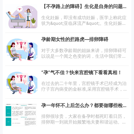
备孕失败的40%-50%，而其中80%以上，都
【不孕路上的障碍】生化是自身的问题
与精子异常相关。备孕无果别盲目焦虑，先
吗？为什么会这样
生化妊娠，即没有成功妊娠，医学上称此症
状为&quot;亚临床流产&quot;。生化妊娠就
是精子卵子结合成受精卵，但是没有成功着
床子宫，最后随月经一起流掉的一个现象。
孕龄期女性的拦路虎—排卵障碍
生化妊娠的原因主要原因是
对于大多数孕龄期的姐妹来讲，排卵障碍可
以说是一个闻之色变的词，生活中我们常常
会听到排卵障碍，那么到底什么是排卵障碍
呢？一．如何判断患有排卵障碍？排卵障碍
“孕”气不佳？快来宫腔镜下看看真相！
是指由于下丘脑-垂体-卵巢性腺轴功能
在过去的二十年里，宫腔镜手术已经成为治
疗子宫内病变的金标准,采用宫腔镜手术，能
直视子宫内的病变，准确的看到宫颈管、宫
腔、宫底、双侧宫角、输卵管开口，对子宫
孕一年怀不上后怎么办？都要做哪些检
内膜状况、宫腔形态能够准确的判断。生育
查？
问题
排卵很珍贵，大家在备孕时都死盯着日历，
排卵期一到就开始频繁地夫妻和谐运动。结
果，一个月，两个月，三个月，一年过去
了，宝宝依然没有来报道。排卵期同房也怀