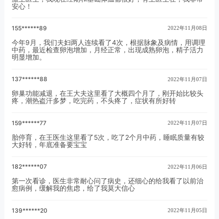
安心！
155******89
2022年11月08日
今年9月，我们夫妇两人连续看了4次，根据脉象及病情，用调理
中药，最近检查卵泡增加，月经正常，出现成熟卵泡，精子活力
明显增加。
137******88
2022年11月07日
卵巢功能减退，在王大夫这里看了大概四个月了，刚开始比较头
疼，潮热盗汗多梦，吃完药，不头疼了，症状有所好转
159******77
2022年11月07日
胎停育，在王医生这里看了5次，吃了2个月中药，睡眠质量有较
大好转，年底准备要宝宝
182******07
2022年11月06日
第一次看诊，医生非常耐心问了病史，还细心的给我看了以前治
愈病例，缓解我的焦虑，给了我莫大信心
139******20
2022年11月05日