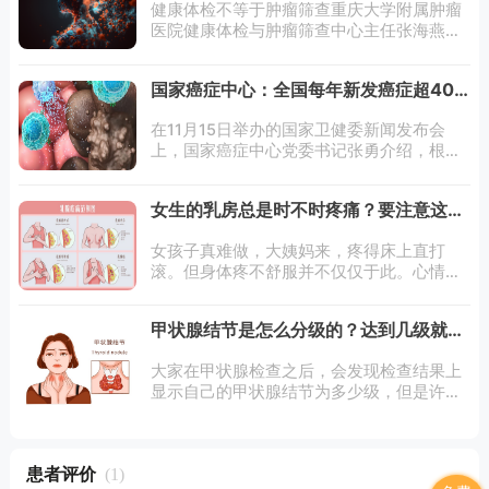
健康体检不等于肿瘤筛查重庆大学附属肿瘤
医院健康体检与肿瘤筛查中心主任张海燕介
绍，出现这样的情况，是因为常规体检的侧
重点在体格检查、心脑血管疾病、糖尿病等
国家癌症中心：全国每年新发癌症超400
慢性疾病方面，并不能完全涵盖肿瘤筛查。
万例
而
在11月15日举办的国家卫健委新闻发布会
上，国家癌症中心党委书记张勇介绍，根据
中国肿瘤登记年报测算，全国每年新发癌症
的病例数约406.4万例。准确了解我国癌症
女生的乳房总是时不时疼痛？要注意这些
的发病和死亡情况，对于有效防控癌症
情况！
女孩子真难做，大姨妈来，疼得床上直打
滚。但身体疼不舒服并不仅仅于此。心情郁
闷，乳房刺疼；月经前后，乳房胀疼...疼着
疼着心里难免不生出点想法：乳腺癌发生率
甲状腺结节是怎么分级的？达到几级就是
这么高，乳房总是不舒服不会是什么前兆吧
癌症呢？
大家在甲状腺检查之后，会发现检查结果上
显示自己的甲状腺结节为多少级，但是许多
人都看不明白，到底甲状腺结节几级是癌症
呢?今天就一起来了解甲状腺结节的分级
吧！大家所说的甲状腺结节分几级，其实是
患者评价
(1)
将甲