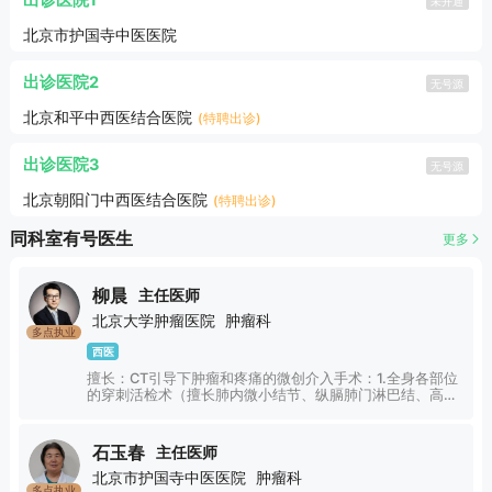
出诊医院1
未开通
北京市护国寺中医医院
出诊医院2
无号源
北京和平中西医结合医院
(特聘出诊)
出诊医院3
无号源
北京朝阳门中西医结合医院
(特聘出诊)
同科室有号医生
更多
柳晨
主任医师
北京大学肿瘤医院
肿瘤科
多点执业
西医
擅长：CT引导下肿瘤和疼痛的微创介入手术：1.全身各部位
的穿刺活检术（擅长肺内微小结节、纵膈肺门淋巴结、高位
颈椎或颅底肿瘤、小儿嵴柱疾病、腹部盆腔深方脏器或淋巴
结等部位的穿刺活检）。2.热消融术（射频消融术、微波消
融术）、化学消融术等方式治疗全身实体性肿瘤。3.椎体成
石玉春
主任医师
形术治疗骨质疏松、骨肿瘤等原因引起的椎体压缩性骨折、
北京市护国寺中医医院
肿瘤科
四肢骨盆病理性骨折。4.神经阻滞、调节、消融、损毁治疗
多点执业