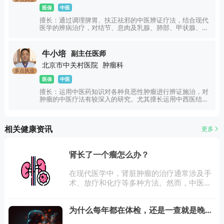
复杂难治性癌痛或其他原因引起的疼痛。
医保
中医
擅长：通过调理脾胃、扶正祛邪的中医辨证疗法，结合现代
医学的辨病治疗，对结节、息肉及乳腺、肺部、甲状腺、胃
肠、肝、食管、宫颈、卵巢、子宫内膜等部位良恶性肿瘤相
关病症具有丰富诊疗经验。针对不同阶段肿瘤患者，在规范
治疗基础上运用中医药辅助调理，助力减少肿瘤复发转移风
牛小培
副主任医师
险，配合放化疗可起到减毒增效、改善患者体质的作用。在
北京市中关村医院
肿瘤科
减轻中晚期肿瘤患者不适、改善生活质量方面具有丰富临床
多点执业
经验。同时，在糖尿病及并发症、失眠乏力、多囊卵巢综合
医保
中医
征、月经不调、痛经闭经、白带异常等疑难病症方面，也有
丰富的临床经验。深受无数患者的一致好评。
擅长：运用中医药知识对各种良恶性肿瘤进行辨证施治，对
肿瘤的中医疗法有较深入的研究。尤其擅长运用中西医结合
方法综合治疗肺癌、胃癌、肝癌、乳腺癌、消化道癌、鼻咽
癌、肾癌、恶性淋巴瘤及妇科肿瘤等各种恶性肿瘤。
相关健康资讯
更多
肾长了一个瘤怎么办？
在现代医学中，肾脏肿瘤的治疗通常涉及手
术、放疗和化疗等多种方法。然而，中医药
作为一种传统的治疗方法，在肾肿瘤的治疗
过程中也发挥着重要作用。甘草堂老中医为
为什么每年都在体检，还是一查就是晚
您讲解中医在肾肿瘤治疗中的应用，特别是
期？
如何贯