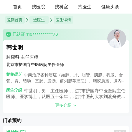
首页
找医院
找科室
找医生
健康头条
返回首页
选医生
医生详情
已认证 110**********76
韩世明
肿瘤科 主任医师
北京市护国寺中医医院主任医师
中药治疗各种癌症（如肺、肝、胆管、胰腺、乳腺、食
管、胃、结肠、直肠、膀胱、前列腺等癌症）、脑胶质瘤、脑内
良性肿瘤、妇科各种恶性肿瘤等，各种转移癌、癌性胸、腹水、
韩世明，男，主任医师，北京市护国寺中医医院主任
癌瘤骨转移等。中药治疗白血病、恶性淋巴瘤、多发性骨髓瘤。
医师。医学博士，从医五十余年，北京中医药大学刘渡舟教授
的博士生弟子；内蒙古医学院张斌教授的硕士生弟子。具有丰
更多介绍
富的临床经验及高深的理论修养。多年来从事医疗、教学及
《伤寒论》研究工作，形成了以中医气化理论及方圆辨证的临
门诊预约
床思维模式。善于运用《伤寒论》气化学说、开阖枢等理论指
导疑难病证的治疗。