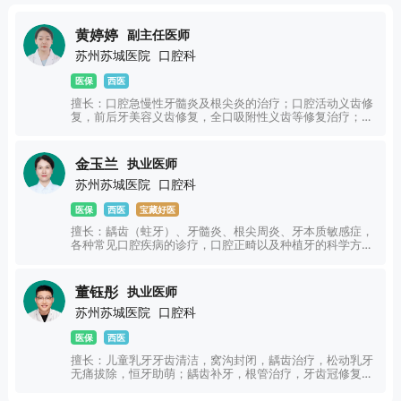
黄婷婷
副主任医师
苏州苏城医院
口腔科
医保
西医
擅长：口腔急慢性牙髓炎及根尖炎的治疗；口腔活动义齿修
复，前后牙美容义齿修复，全口吸附性义齿等修复治疗；青
少年固定及隐形牙齿矫正，替牙期活动及功能矫正。
金玉兰
执业医师
苏州苏城医院
口腔科
医保
西医
宝藏好医
擅长：龋齿（蛀牙）、牙髓炎、根尖周炎、牙本质敏感症，
各种常见口腔疾病的诊疗，口腔正畸以及种植牙的科学方案
评估。
董钰彤
执业医师
苏州苏城医院
口腔科
医保
西医
擅长：儿童乳牙牙齿清洁，窝沟封闭，龋齿治疗，松动乳牙
无痛拔除，恒牙助萌；龋齿补牙，根管治疗，牙齿冠修复，
牙齿美白，前牙美学修复，隐形牙齿矫正，微创种植等治疗
上有丰富经验。