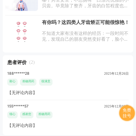
哪个男生女生，不想拥有一口漂亮优雅的小
贝齿。毕竟除了整齐，牙齿的白皙程度也是
检验一个人美不美的重要标准。能拥有高圆
圆同款微笑的集美，+++++++分！氧气！
有你吗？这四类人牙齿矫正可能很惊艳！
治愈！桃子美颜！温暖！迷
不知道大家有没有这样的经历：一段时间不
见，发现自己的朋友突然变好看了，脸小
了、下颌线清晰了、侧颜流畅了，但你却完
全看不出她do了哪里……整容了？不像减肥
了？并没有做医美了？也不是后来她一张
患者评价
(2)
嘴，倒是
188******28
2025年12月26日
耐心
准确用药
很满意
【无评论内容】
155******57
2025年12月03日
免费
细心
感谢您
准确用药
挂号
【无评论内容】