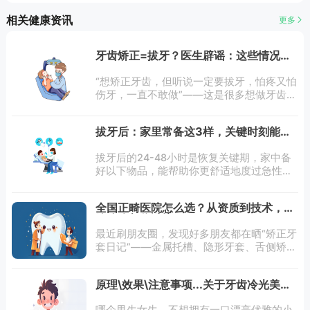
相关健康资讯
更多
牙齿矫正=拔牙？医生辟谣：这些情况根
本不用拔
“想矫正牙齿，但听说一定要拔牙，怕疼又怕
伤牙，一直不敢做”——这是很多想做牙齿矫
正的人共同的顾虑。在大众认知里，“矫正必
拔牙”似乎成了默认规则，甚至有人因担心拔
拔牙后：家里常备这3样，关键时刻能缓
牙而放弃矫正，错失改善牙齿排列
解不适​​
拔牙后的24-48小时是恢复关键期，家中备
好以下物品，能帮助你更舒适地度过急性
期：1.冰袋/冷敷贴（必备指数：
★★★★★）作用：收缩血管，减少拔牙创
全国正畸医院怎么选？从资质到技术，这
口出血和肿胀（术后24小时内最关键）；
篇攻略帮你避坑
最近刷朋友圈，发现好多朋友都在晒“矫正牙
套日记”——金属托槽、隐形牙套、舌侧矫
正……各种矫正方式让人眼花缭乱。但也有
不少人在评论区吐槽：“花了几万块，矫正效
原理\效果\注意事项...关于牙齿冷光美白
果不如预期”“医生操作不专业，戴牙套后牙
的9问9答