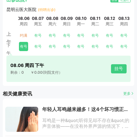
出诊医院1
医保
可预约
行深入交流，不断提升自身的专业水平和临床实践能力，为各
昆明云医大医院
(特聘出诊)
类耳鼻喉疑难重症患者量身定制更为安全且能切实提升生活质
量的整体解决方案。
08.06
08.07
08.08
08.09
08.10
08.11
08.12
08.13
0
周四
周五
周六
周日
周一
周二
周三
周四
上
约满
有号
有号
有号
有号
有号
有号
有号
午
下
有号
有号
有号
有号
有号
有号
有号
有号
午
08.06 周四 下午
挂号
剩余：0
￥0.00
(到院支付）
相关健康资讯
更多
年轻人耳鸣越来越多！这4个坏习惯正在
偷偷伤害你的耳朵
耳鸣是一种&quot;听得见却不存在&quot;的
声音体验——在没有外界声源的情况下，患
者主观感受到耳内或颅内有响声，如蝉鸣、