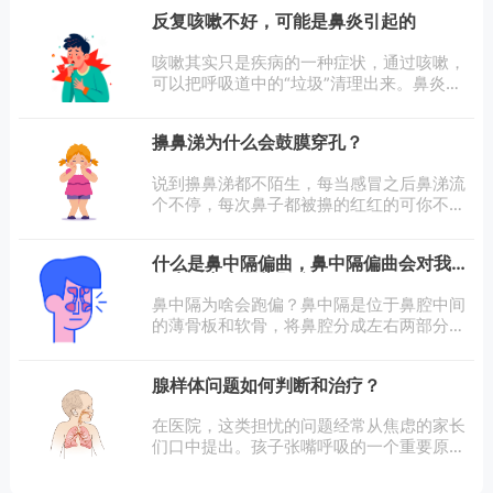
嗡嗡声、电流声等。它既可能是某些疾病的
反复咳嗽不好，可能是鼻炎引起的
&quot;信号灯&quot;，
咳嗽其实只是疾病的一种症状，通过咳嗽，
可以把呼吸道中的“垃圾”清理出来。鼻炎引
起咳嗽，一般有两种情况，一是当我们患有
鼻炎、鼻窦炎时，鼻腔或鼻窦的分泌物经过
擤鼻涕为什么会鼓膜穿孔？
后鼻孔倒流到鼻后或咽喉，直接或间接刺激
咳嗽
说到擤鼻涕都不陌生，每当感冒之后鼻涕流
个不停，每次鼻子都被擤的红红的可你不知
道的是擤鼻涕和耳朵也有关系错误的擤鼻涕
方式还能导致鼓膜穿孔擤鼻涕为什么会鼓膜
什么是鼻中隔偏曲，鼻中隔偏曲会对我们
穿孔？鼓膜是位于耳道最深处的
的生活产生哪些影响
鼻中隔为啥会跑偏？鼻中隔是位于鼻腔中间
的薄骨板和软骨，将鼻腔分成左右两部分。
鼻中隔偏曲是指鼻中隔向一侧或两侧弯曲或
歪斜，导致鼻腔不对称。偏曲的鼻中隔可以
腺样体问题如何判断和治疗？
是“C”形、“S”形偏曲，也可见尖锥样的
在医院，这类担忧的问题经常从焦虑的家长
们口中提出。孩子张嘴呼吸的一个重要原因
——“腺样体肥大”。让我们一起共同关注并
呵护孩子们的口腔健康。什么是腺样体肥