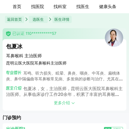
首页
找医院
找科室
找医生
健康头条
返回首页
选医生
医生详情
已认证 110**********57
包夏冰
耳鼻喉科 主治医师
昆明云医大医院耳鼻喉科主治医师
耳鸣、听力损失、眩晕、鼻炎、咽炎、中耳炎、扁桃体
炎、鼻中隔偏曲等耳鼻喉常见病、多发病的诊断与治疗。尤其在
神经性耳鸣、中老年听力下降、眩晕、耳石症、美尼尔综合症等
包夏冰，女，主治医师，昆明云医大医院耳鼻喉科主
耳科疾病的中西医结合治疗方面具有丰富经验。特别在青少年、
治医师。从事临床诊疗工作20余年，积累了丰富的耳鼻喉科
青壮年突发性耳聋治疗无效或错失黄金期后的挽救性治疗方面，
常见病、多发病及疑难病的诊治经验。曾多次赴北京协和医
亦积累了丰富的心得体会。
更多介绍
院、湖南湘雅医院等大三甲医疗机构学习，不断提升学科亚专
业细分病种的诊疗水平。学习期间，获赵素萍青睐，系统跟组
门诊预约
学习多年，在各种耳部疾病引起的听力损伤，中老年耳鸣及耳
鸣伴随的听力下降等疾病的诊治经验方面，收获颇丰。多次参
与全国耳鼻咽喉头颈外科领域的高端学术峰会，与同行专家进