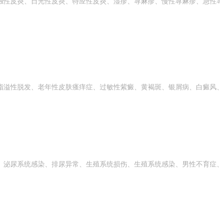
触性皮炎、日光性皮炎、特应性皮炎、湿疹、荨麻疹、慢性荨麻疹、急性
脂溢性脱发、老年性皮肤瘙痒症、过敏性紫癜、黄褐斑、银屑病、白癜风
、泌尿系统感染、排尿异常、生殖系统损伤、生殖系统感染、男性不育症