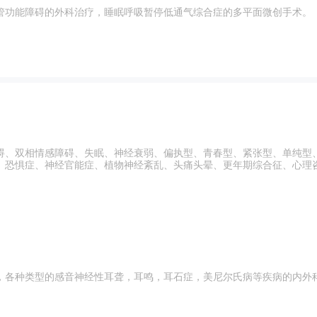
管功能障碍的外科治疗，睡眠呼吸暂停低通气综合症的多平面微创手术。
碍、双相情感障碍、失眠、神经衰弱、偏执型、青春型、紧张型、单纯型
、恐惧症、神经官能症、植物神经紊乱、头痛头晕、更年期综合征、心理
，各种类型的感音神经性耳聋，耳鸣，耳石症，美尼尔氏病等疾病的内外