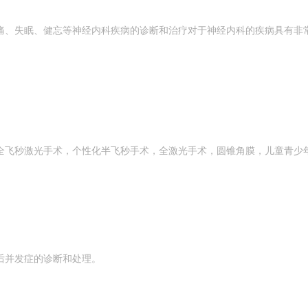
痛、失眠、健忘等神经内科疾病的诊断和治疗对于神经内科的疾病具有非
全飞秒激光手术，个性化半飞秒手术，全激光手术，圆锥角膜，儿童青少
后并发症的诊断和处理。