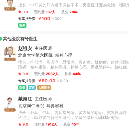
擅长：中耳炎的耳内镜下微创手术，突发性耳聋的救治，咽鼓
多点执业
9.3
预约量
167人
从业
28年
￥100
专享挂号费
￥300
医保
其他医院有号医生
赵祖安
主任医师
北京大学第六医院
精神心理
多点执业
擅长：抑郁症、焦虑症、恐惧症、强迫症、疑病症、躯体化障
障碍、精神康复、精神障碍、精神心理、睡眠障碍科、躁狂症
9.9
预约量
2932人
从业
44年
￥80.00
专享挂号费
￥0.00
医保
西医
大国医者
戴海江
主任医师
北京同仁医院
耳鼻喉科
多点执业
擅长：外耳、中耳、内耳常见病、多发病的诊治，突发性耳聋
科治疗，咽鼓管的解剖学研究，义耳的临床和基础研究等。
9.9
预约量
1912人
从业
45年