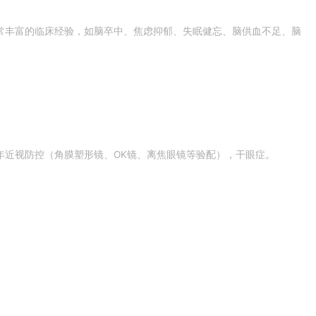
常丰富的临床经验，如脑卒中、焦虑抑郁、失眠健忘、脑供血不足、脑
年近视防控（角膜塑形镜、OK镜、离焦眼镜等验配），干眼症。