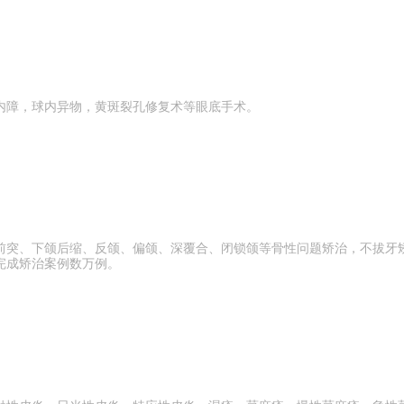
内障，球内异物，黄斑裂孔修复术等眼底手术。
前突、下颌后缩、反颌、偏颌、深覆合、闭锁颌等骨性问题矫治，不拔牙矫
完成矫治案例数万例。