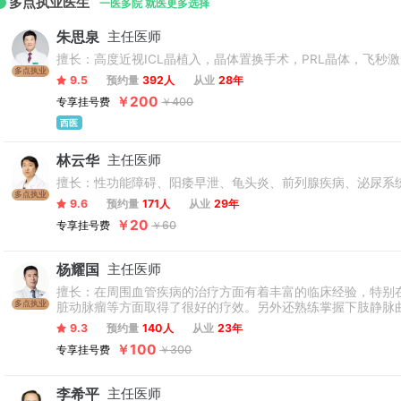
多点执业医生
一医多院 就医更多选择
朱思泉
主任医师
擅长：高度近视ICL晶植入，晶体置换手术，PRL晶体，飞
多点执业
9.5
预约量
392人
从业
28年
￥200
专享挂号费
￥400
西医
林云华
主任医师
擅长：性功能障碍、阳痿早泄、龟头炎、前列腺疾病、泌尿系
多点执业
9.6
预约量
171人
从业
29年
￥20
专享挂号费
￥60
杨耀国
主任医师
擅长：在周围血管疾病的治疗方面有着丰富的临床经验，特别
多点执业
脏动脉瘤等方面取得了很好的疗效。另外还熟练掌握下肢静脉
9.3
预约量
140人
从业
23年
￥100
专享挂号费
￥300
李希平
主任医师