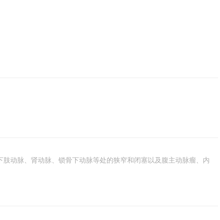
下肢动脉、肾动脉、锁骨下动脉等处的狭窄和闭塞以及腹主动脉瘤、内