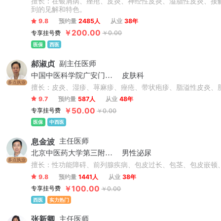
擅长：在银屑病、痤疮、皮炎、神经性皮炎、溢脂性皮炎、接
到的见解和特色。
9.8
预约量
2485人
从业
38年
￥200.00
专享挂号费
￥0.00
医保
西医
郝淑贞
副主任医师
中国中医科学院广安门医院
皮肤科
多点执业
擅长：皮炎、湿疹、荨麻疹、痤疮、带状疱疹、脂溢性皮炎、
9.7
预约量
587人
从业
48年
￥50.00
专享挂号费
￥0.00
医保
中西医
息金波
主任医师
北京中医药大学第三附属医院
男性泌尿
多点执业
擅长：性功能障碍、前列腺疾病、包皮过长、包茎、包皮嵌顿
9.8
预约量
1441人
从业
38年
￥100.00
专享挂号费
￥0.00
西医
实力热门
张新卿
主任医师