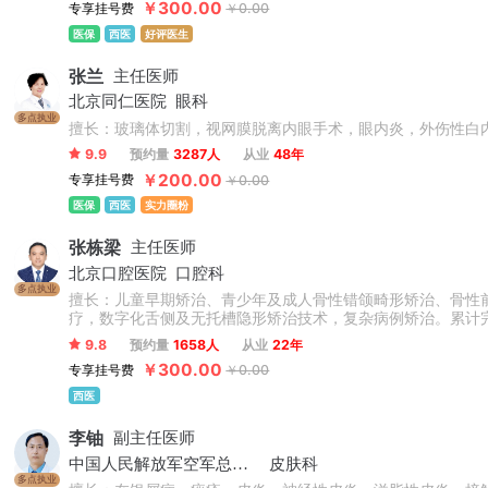
￥300.00
专享挂号费
￥0.00
医保
西医
好评医生
张兰
主任医师
北京同仁医院
眼科
多点执业
擅长：玻璃体切割，视网膜脱离内眼手术，眼内炎，外伤性白
9.9
预约量
3287人
从业
48年
￥200.00
专享挂号费
￥0.00
医保
西医
实力圈粉
张栋梁
主任医师
北京口腔医院
口腔科
多点执业
擅长：儿童早期矫治、青少年及成人骨性错颌畸形矫治、骨性
疗，数字化舌侧及无托槽隐形矫治技术，复杂病例矫治。累计
9.8
预约量
1658人
从业
22年
￥300.00
专享挂号费
￥0.00
西医
李铀
副主任医师
中国人民解放军空军总医院
皮肤科
多点执业