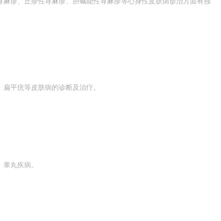
荨麻疹、丘疹性荨麻疹、胆碱能性荨麻疹等心身性皮肤病诊治方面有独
、扁平疣等皮肤病的诊断及治疗。
、睾丸疾病。