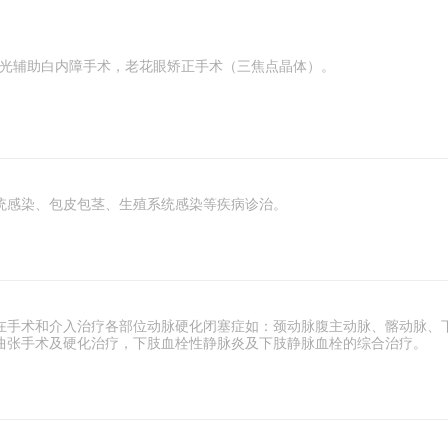
秒激光辅助白内障手术，老花眼矫正手术（三焦点晶体）。
统感染、包皮包茎、生殖系统感染等疾病诊治。
在手术和介入治疗各部位动脉硬化闭塞症如：颈动脉腹主动脉、髂动脉、
曲张手术及硬化治疗，下肢血栓性静脉炎及下肢静脉血栓的综合治疗。