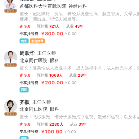
首都医科大学宣武医院
神经内科
多点执业
擅长：记忆障碍、痴呆、神经系统变性病、脑血管病、头晕头
梗死、脑出血、记忆力减退等。
9.8
预约量
721人
从业
43年
￥800.00
专享挂号费
￥0.00
西医
患者推荐
周跃华
主任医师
北京同仁医院
眼科
多点执业
擅长：复杂性成人近视手术，成人远视手术，成人散光手术，
9.8
预约量
1068人
从业
28年
￥200.00
专享挂号费
￥0.00
西医
齐颖
主任医师
北京同仁医院
眼科
多点执业
擅长：飞秒激光、准分子激光治疗近视、散光和远视，以及术
9.8
预约量
2280人
从业
31年
￥100.00
专享挂号费
￥0.00
西医