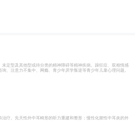
、未定型及其他型或待分类的精神障碍等精神疾病。躁狂症、双相情感
咨询、注意力不集中、网瘾、青少年厌学叛逆等青少年儿童心理问题。
科治疗。先天性外中耳畸形的听力重建和整形；慢性化脓性中耳炎的外