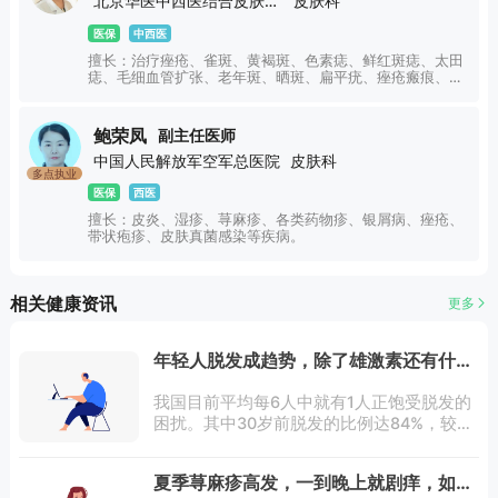
北京华医中西医结合皮肤病医院
皮肤科
医保
中西医
擅长：治疗痤疮、雀斑、黄褐斑、色素痣、鲜红斑痣、太田
痣、毛细血管扩张、老年斑、晒斑、扁平疣、痤疮瘢痕、皮
炎、湿疹、荨麻疹、过敏性皮肤病、真菌性皮肤病、色素性
皮肤病、银屑病、白癜风等皮肤常见病及疑难病。
鲍荣凤
副主任医师
中国人民解放军空军总医院
皮肤科
多点执业
医保
西医
擅长：皮炎、湿疹、荨麻疹、各类药物疹、银屑病、痤疮、
带状疱疹、皮肤真菌感染等疾病。
相关健康资讯
更多
年轻人脱发成趋势，除了雄激素还有什么
因素
我国目前平均每6人中就有1人正饱受脱发的
困扰。其中30岁前脱发的比例达84%，较上
一代人的脱发年龄提前了20年，脱发日趋年
轻化。脱发引起的焦虑，困扰着当代的年轻
夏季荨麻疹高发，一到晚上就剧痒，如何
人。英年早“脱”不是脱单不是脱贫