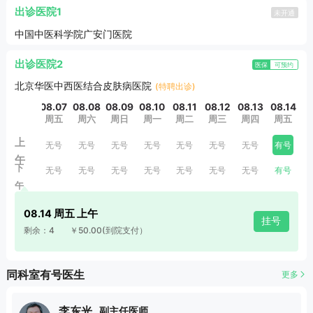
病。曾在2006、2007年门诊量为全院前10名，获得医院的
出诊医院1
未开通
嘉奖。以第一作者及通讯作者发表多篇核心期刊文章。
中国中医科学院广安门医院
出诊医院2
医保
可预约
北京华医中西医结合皮肤病医院
(特聘出诊)
08.07
08.08
08.09
08.10
08.11
08.12
08.13
08.14
0
周五
周六
周日
周一
周二
周三
周四
周五
上
无号
无号
无号
无号
无号
无号
无号
有号
午
下
无号
无号
无号
无号
无号
无号
无号
有号
午
08.14 周五 上午
挂号
剩余：4
￥50.00
(到院支付）
同科室有号医生
更多
李东光
副主任医师