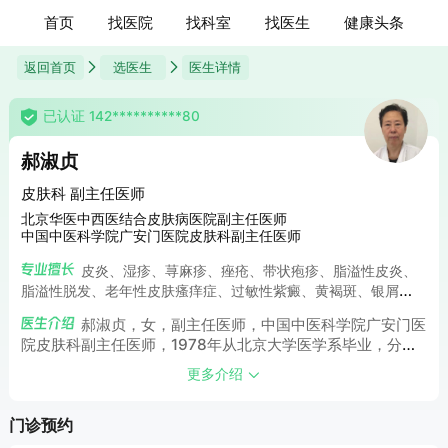
首页
找医院
找科室
找医生
健康头条
返回首页
选医生
医生详情
已认证 142**********80
郝淑贞
皮肤科 副主任医师
北京华医中西医结合皮肤病医院副主任医师
中国中医科学院广安门医院皮肤科副主任医师
皮炎、湿疹、荨麻疹、痤疮、带状疱疹、脂溢性皮炎、
脂溢性脱发、老年性皮肤瘙痒症、过敏性紫癜、黄褐斑、银屑
病、白癜风、扁平疣等皮肤病的诊断及治疗。
郝淑贞，女，副主任医师，中国中医科学院广安门医
院皮肤科副主任医师，1978年从北京大学医学系毕业，分配
到中国中医研究院广安门医院皮肤科工作，先后多次参加中华
更多介绍
医学会组织的皮肤病基础学习班。88年至90年参加了卫生部
举办的“西医离职学习中医班”，系统的学习了中医各科基本临
门诊预约
床医学，为今后从事医疗和科研打下了良好的基础。40年来
坚持以临床为中心，用中西医的方法治疗皮肤科疑难病、多发