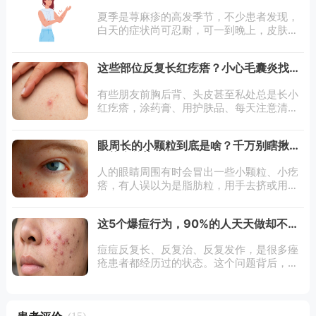
正确缓解？
夏季是荨麻疹的高发季节，不少患者发现，
白天的症状尚可忍耐，可一到晚上，皮肤就
开始剧烈瘙痒，风团接二连三地冒出来，严
重影响睡眠和生活质量。为什么荨麻疹偏爱
这些部位反复长红疙瘩？小心毛囊炎找上
夜间加重？又该如何科学应对？下面为您详
门
细解答
有些朋友前胸后背、头皮甚至私处总是长小
红疙瘩，涂药膏、用护肤品、每天注意清
洁……花了时间花了钱花了心思，还是反反
复复不见好，难免气馁不知如何是好。其
眼周长的小颗粒到底是啥？千万别瞎揪！
实，这些部位长小红疙瘩，有一种常见的可
可能会传染
能是毛
人的眼睛周围有时会冒出一些小颗粒、小疙
瘩，有人误以为是脂肪粒，用手去挤或用针
去挑，但怎么也弄不掉。事实上，眼周小颗
粒的类型非常多，看起来相似，成因却完全
这5个爆痘行为，90%的人天天做却不知
不同。眼周的皮肤是全身最薄的部位之一，
道
皮
痘痘反复长、反复治、反复发作，是很多痤
疮患者都经历过的状态。这个问题背后，往
往藏着一部分被忽视的日常习惯。下面这五
种行为，很多人觉得跟痘痘没有关系，但临
床观察和研究中，它们和痤疮的发生或加重