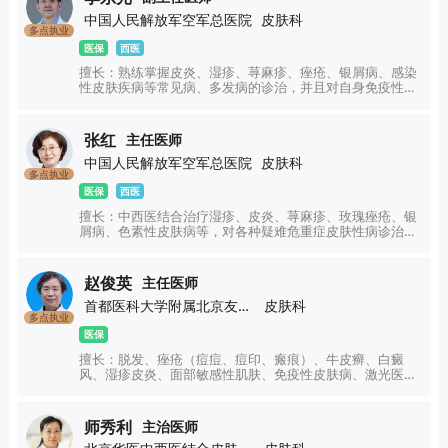
中国人民解放军空军总医院
皮肤科
多点执业
医保
西医
擅长：熟练掌握皮炎、湿疹、荨麻疹、痤疮、银屑病、感染
性皮肤疾病等常见病、多发病的诊治，并且对自身免疫性疾
病、色素性疾病等疑难病及重症药疹、药物超敏反应综合征
等急重症疾病等有比较深入的认识。
张红
主任医师
中国人民解放军空军总医院
皮肤科
多点执业
医保
西医
擅长：中西医结合治疗湿疹、皮炎、荨麻疹、玫瑰痤疮、银
屑病、色素性皮肤病等，对各种疑难危重症皮肤性病诊治有
丰富的临床经验。
赵俊英
主任医师
首都医科大学附属北京友谊医院
皮肤科
多点执业
医保
擅长：脱发、痤疮（痘痘、痘印、瘢痕）、牛皮癣、白癜
风、湿疹皮炎、面部敏感性肌肤、免疫性皮肤病、激光医学
美容、真菌感染性皮肤病、性病，及疑难皮肤病的诊疗。
师秀利
主治医师