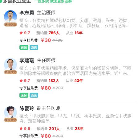
多点执业医生
一医多院 就医更多选择
李志勇
主治医师
擅长：各类精神障碍包括幻觉、妄想、激越、兴奋、违拗、
多点执业
退缩，心境(情感性)障碍，抑郁症、躁狂症、双相情感障
碍、恶劣心境等；焦虑障碍(惊恐障碍、恐怖障碍)、强迫障
9.7
预约量
786人
从业
16年
碍、分离转换障碍、躯体形式障碍(胃肠神经症、心脏神经
￥30
专享挂号费
￥100
症、疑病症)等；失眠症、不宁腿及睡行症等；由心理社会因
素引发或加重的躯体疾病等。
医保
西医
李建瑞
主任医师
擅长：在甲状腺精细手术、保留喉功能的喉部分切除、下咽
多点执业
癌切除术等咽喉疾病的诊治方面居国内先进水平。近年来，
致力于鼻内镜及等离子手术等微创技术的研究与应用，对儿
9.7
预约量
182人
从业
43年
童扁桃体、腺样体切除术居国内先进水平，成功开展手术两
￥80
专享挂号费
￥200
千余例。
医保
西医
陈爱玲
副主任医师
擅长：甲状腺肿瘤、甲亢、甲减、桥本氏病、亚急性甲状腺
多点执业
炎、颈部肿瘤等。
9.5
预约量
201人
从业
28年
￥80
专享挂号费
￥200