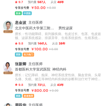
斑、银屑病、白癜风、扁平疣等皮肤病的诊断及治疗。
9.7
预约量
587人
从业
48年
￥50.00
专享挂号费
￥0.00
医保
中西医
息金波
主任医师
北京中医药大学第三附属医院
男性泌尿
多点执业
擅长：性功能障碍、前列腺疾病、包皮过长、包茎、包皮嵌
顿、泌尿系统感染、排尿异常、生殖系统损伤、生殖系统感
染、男性不育症、睾丸疾病。
9.8
预约量
1441人
从业
38年
￥100.00
专享挂号费
￥0.00
西医
实力热门
张新卿
主任医师
首都医科大学宣武医院
神经内科
多点执业
擅长：记忆障碍、痴呆、神经系统变性病、脑血管病、头晕
头痛、失眠、健忘等神经内科疾病的诊断和治疗对于神经内
科的疾病具有非常丰富的临床经验，如脑卒中、焦虑抑郁、
9.8
预约量
721人
从业
43年
失眠健忘、脑供血不足、脑梗死、脑出血、记忆力减退等。
￥800.00
专享挂号费
￥0.00
西医
患者推荐
周跃华
主任医师