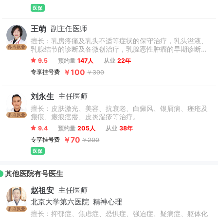
医保
王萌
副主任医师
擅长：乳房疼痛及乳头不适等症状的保守治疗，乳头溢液、
多点执业
乳腺结节的诊断及各微创治疗，乳腺恶性肿瘤的早期诊断、
微创手术、全方位个体化治疗，男性乳腺发育、女性副乳、
9.5
预约量
147人
从业
22年
隆乳等乳房整形，青春期、孕期、哺乳期、更年期等阶段问
￥100
专享挂号费
￥300
题的指导。
刘永生
主任医师
擅长：皮肤激光、美容、抗衰老、白癜风、银屑病、痤疮及
多点执业
瘢痕、瘢痕疙瘩、皮炎湿疹等治疗。
9.4
预约量
205人
从业
38年
￥70
专享挂号费
￥200
医保
其他医院有号医生
赵祖安
主任医师
北京大学第六医院
精神心理
多点执业
擅长：抑郁症、焦虑症、恐惧症、强迫症、疑病症、躯体化