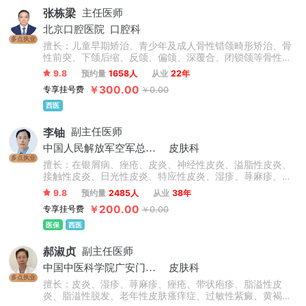
张栋梁
主任医师
北京口腔医院
口腔科
多点执业
擅长：儿童早期矫治、青少年及成人骨性错颌畸形矫治、骨
性前突、下颌后缩、反颌、偏颌、深覆合、闭锁颌等骨性问
题矫治，不拔牙矫治技术，微种植支抗技术，正畸-正颌联合
9.8
预约量
1658人
从业
22年
治疗，牙周-正畸联合治疗，数字化舌侧及无托槽隐形矫治技
￥300.00
专享挂号费
￥0.00
术，复杂病例矫治。累计完成矫治案例数万例。
西医
李铀
副主任医师
中国人民解放军空军总医院
皮肤科
多点执业
擅长：在银屑病、痤疮、皮炎、神经性皮炎、溢脂性皮炎、
接触性皮炎、日光性皮炎、特应性皮炎、湿疹、荨麻疹、慢
性荨麻疹、急性荨麻疹、丘疹性荨麻疹、胆碱能性荨麻疹等
9.8
预约量
2485人
从业
38年
心身性皮肤病诊治方面有独到的见解和特色。
￥200.00
专享挂号费
￥0.00
医保
西医
郝淑贞
副主任医师
中国中医科学院广安门医院
皮肤科
多点执业
擅长：皮炎、湿疹、荨麻疹、痤疮、带状疱疹、脂溢性皮
炎、脂溢性脱发、老年性皮肤瘙痒症、过敏性紫癜、黄褐