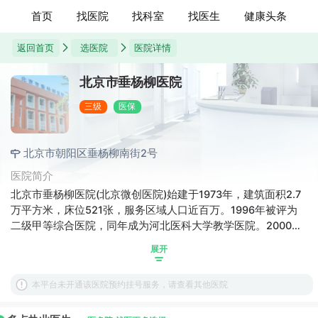
首页
找医院
找科室
找医生
健康头条
返回首页
选医院
医院详情
北京市垂杨柳医院
三级
医保
北京市朝阳区垂杨柳南街2号
医院简介
北京市垂杨柳医院(北京微创医院)始建于1973年，建筑面积2.7
万平方米，床位521张，服务区域人口近百万。1996年被评为
二级甲等综合医院，同年成为河北医科大学教学医院。2000年
被北京市卫生局批准为地区性医疗中心，2014年4月被北京市
展开
卫生计生委正式确定为三级综合医院，同年6月正式启动了以垂
杨柳医院为牵头单位的朝阳区南部医联体，是北京市东南部地
本平台未开通该医院预约挂号服务，请查看其他医院
区一所集医疗、教学、科研、预防为一体的综合性医院。