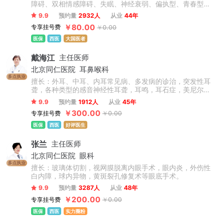
障碍、双相情感障碍、失眠、神经衰弱、偏执型、青春型、
紧张型、单纯型、未定型及其他型或待分类的精神障碍等精
9.9
预约量
2932人
从业
44年
神疾病。躁狂症、双相情感障碍、精神康复、精神障碍、精
￥80.00
专享挂号费
￥0.00
神心理、睡眠障碍科、躁狂症、恐惧症、神经官能症、植物
神经紊乱、头痛头晕、更年期综合征、心理咨询、注意力不
医保
西医
大国医者
集中、网瘾、青少年厌学叛逆等青少年儿童心理问题。
戴海江
主任医师
北京同仁医院
耳鼻喉科
多点执业
擅长：外耳、中耳、内耳常见病、多发病的诊治，突发性耳
聋，各种类型的感音神经性耳聋，耳鸣，耳石症，美尼尔氏
病等疾病的内外科治疗。先天性外中耳畸形的听力重建和整
9.9
预约量
1912人
从业
45年
形；慢性化脓性中耳炎的外科治疗，咽鼓管的解剖学研究，
￥300.00
专享挂号费
￥0.00
义耳的临床和基础研究等。
医保
西医
好评医生
张兰
主任医师
北京同仁医院
眼科
多点执业
擅长：玻璃体切割，视网膜脱离内眼手术，眼内炎，外伤性
白内障，球内异物，黄斑裂孔修复术等眼底手术。
9.9
预约量
3287人
从业
48年
￥200.00
专享挂号费
￥0.00
医保
西医
实力圈粉