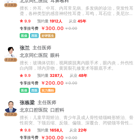
北京同仁医院
耳鼻喉科
多点执业
擅长：外耳、中耳、内耳常见病、多发病的诊治，突发性耳
聋，各种类型的感音神经性耳聋，耳鸣，耳石症，美尼尔氏
病等疾病的内外科治疗。先天性外中耳畸形的听力重建和整
9.9
预约量
1912人
从业
45年
形；慢性化脓性中耳炎的外科治疗，咽鼓管的解剖学研究，
￥300.00
专享挂号费
￥0.00
义耳的临床和基础研究等。
医保
西医
好评医生
张兰
主任医师
北京同仁医院
眼科
多点执业
擅长：玻璃体切割，视网膜脱离内眼手术，眼内炎，外伤性
白内障，球内异物，黄斑裂孔修复术等眼底手术。
9.9
预约量
3287人
从业
48年
￥200.00
专享挂号费
￥0.00
医保
西医
实力圈粉
张栋梁
主任医师
北京口腔医院
口腔科
多点执业
擅长：儿童早期矫治、青少年及成人骨性错颌畸形矫治、骨
性前突、下颌后缩、反颌、偏颌、深覆合、闭锁颌等骨性问
题矫治，不拔牙矫治技术，微种植支抗技术，正畸-正颌联合
9.8
预约量
1658人
从业
22年
治疗，牙周-正畸联合治疗，数字化舌侧及无托槽隐形矫治技
￥300.00
专享挂号费
￥0.00
术，复杂病例矫治。累计完成矫治案例数万例。