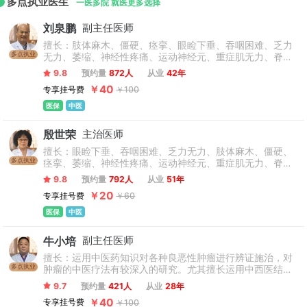
多点执业医生
一医多院 就医更多选择
刘泉鹏
副主任医师
擅长：肢体麻木、僵硬、痉挛、眼睑下垂、吞咽困难、乏力
多点执业
无力、萎缩、神经性疼痛、运动神经元、重症肌无力、脊髓
空洞症、格林巴利综合症、脊髓炎、特发性震颤、痉挛性斜
9.8
预约量
872人
从业
42年
颈、带状疱疹、痉挛性截瘫、神经损伤、 脑白质脱髓鞘、头
￥40
专享挂号费
￥100
晕头疼、脑供血不足、肌肉萎缩症、周围神经病、等疑难性
疾病。
医保
中医
殷世荣
主治医师
擅长：眼睑下垂、吞咽困难、乏力无力、肢体麻木、僵硬、
多点执业
痉挛、萎缩、神经性疼痛、运动神经元、重症肌无力、脊髓
空洞症、格林巴利综合症、脊髓炎、特发性震颤、痉挛性斜
9.8
预约量
792人
从业
51年
颈、带状疱疹、痉挛性截瘫、神经损伤、 脑白质脱髓鞘、头
￥20
专享挂号费
￥60
晕头疼、脑供血不足、肌营养不良、肌肉萎缩症、周围神经
病、等疑难性疾病。
医保
中医
牛小培
副主任医师
擅长：运用中医药知识对各种良恶性肿瘤进行辨证施治，对
多点执业
肿瘤的中医疗法有较深入的研究。尤其擅长运用中西医结合
方法综合治疗肺癌、胃癌、肝癌、乳腺癌、消化道癌、鼻咽
9.7
预约量
421人
从业
28年
癌、肾癌、恶性淋巴瘤及妇科肿瘤等各种恶性肿瘤。
￥40
专享挂号费
￥100