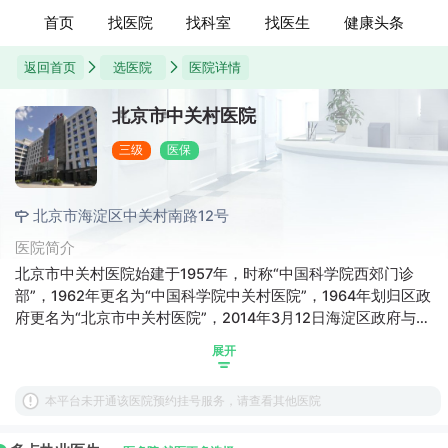
首页
找医院
找科室
找医生
健康头条
返回首页
选医院
医院详情
北京市中关村医院
三级
医保
北京市海淀区中关村南路12号
医院简介
北京市中关村医院始建于1957年，时称“中国科学院西郊门诊
部”，1962年更名为“中国科学院中关村医院”，1964年划归区政
府更名为“北京市中关村医院”，2014年3月12日海淀区政府与中
国科学院签署《合作共建北京市中关村医院框架协议》，至
展开
2015年11月18日挂牌“中国科学院中关村医院”。经过近60年的
历史积淀，秉承“团结 奉献 严谨 勤奋”的创业精神，现发展成为
本平台未开通该医院预约挂号服务，请查看其他医院
一所集医、教、研、防、社区卫生服务为一体的区属二级甲等
综合医院。