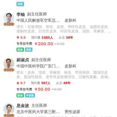
西医
李铀
副主任医师
中国人民解放军空军总医院
皮肤科
多点执业
擅长：在银屑病、痤疮、皮炎、神经性皮炎、溢脂性皮炎、
接触性皮炎、日光性皮炎、特应性皮炎、湿疹、荨麻疹、慢
性荨麻疹、急性荨麻疹、丘疹性荨麻疹、胆碱能性荨麻疹等
9.8
预约量
2485人
从业
38年
心身性皮肤病诊治方面有独到的见解和特色。
￥200.00
专享挂号费
￥0.00
医保
西医
郝淑贞
副主任医师
中国中医科学院广安门医院
皮肤科
多点执业
擅长：皮炎、湿疹、荨麻疹、痤疮、带状疱疹、脂溢性皮
炎、脂溢性脱发、老年性皮肤瘙痒症、过敏性紫癜、黄褐
斑、银屑病、白癜风、扁平疣等皮肤病的诊断及治疗。
9.7
预约量
587人
从业
48年
￥50.00
专享挂号费
￥0.00
医保
中西医
息金波
主任医师
北京中医药大学第三附属医院
男性泌尿
多点执业