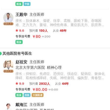
医保
中医
王殿华
主任医师
擅长：肢体麻木、僵硬、痉挛、震颤、眼睑下垂、吞咽困
多点执业
难、乏力无力、萎缩、神经性疼痛、重症肌无力、肌营养不
良、运动神经元、脊髓空洞症、带状疱疹后遗神经痛、 脑白
9.6
预约量
150人
从业
46年
质脱髓鞘、头晕头疼、脑供血不足、肌肉萎缩症、周围神经
￥80
专享挂号费
￥200
病、等疑难性疾病。
医保
其他医院有号医生
赵祖安
主任医师
北京大学第六医院
精神心理
多点执业
擅长：抑郁症、焦虑症、恐惧症、强迫症、疑病症、躯体化
障碍、双相情感障碍、失眠、神经衰弱、偏执型、青春型、
紧张型、单纯型、未定型及其他型或待分类的精神障碍等精
9.9
预约量
2932人
从业
44年
神疾病。躁狂症、双相情感障碍、精神康复、精神障碍、精
￥80.00
专享挂号费
￥0.00
神心理、睡眠障碍科、躁狂症、恐惧症、神经官能症、植物
神经紊乱、头痛头晕、更年期综合征、心理咨询、注意力不
医保
西医
大国医者
集中、网瘾、青少年厌学叛逆等青少年儿童心理问题。
戴海江
主任医师