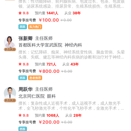
擅长：性功能障碍、前列腺疾病、包皮过长、包茎、包皮嵌
顿、泌尿系统感染、排尿异常、生殖系统损伤、生殖系统感
染、男性不育症、睾丸疾病。
9.8
预约量
1441人
从业
38年
￥100.00
专享挂号费
￥0.00
西医
实力热门
张新卿
主任医师
首都医科大学宣武医院
神经内科
多点执业
擅长：记忆障碍、痴呆、神经系统变性病、脑血管病、头晕
头痛、失眠、健忘等神经内科疾病的诊断和治疗对于神经内
科的疾病具有非常丰富的临床经验，如脑卒中、焦虑抑郁、
9.8
预约量
721人
从业
43年
失眠健忘、脑供血不足、脑梗死、脑出血、记忆力减退等。
￥800.00
专享挂号费
￥0.00
西医
患者推荐
周跃华
主任医师
北京同仁医院
眼科
多点执业
擅长：复杂性成人近视手术，成人远视手术，成人散光手
术，全飞秒激光手术，个性化半飞秒手术，全激光手术，圆
锥角膜，儿童青少年近视防控（角膜塑形镜、OK镜、离焦眼
9.8
预约量
1068人
从业
28年
镜等验配），干眼症。
￥200.00
专享挂号费
￥0.00
西医