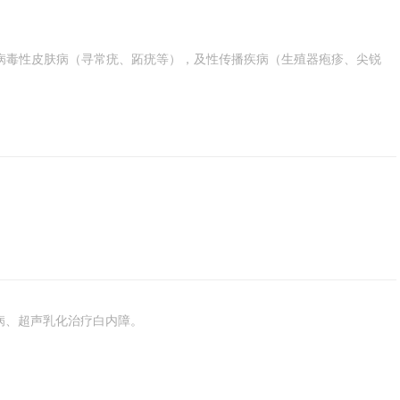
病毒性皮肤病（寻常疣、跖疣等），及性传播疾病（生殖器疱疹、尖锐
膜病、超声乳化治疗白内障。