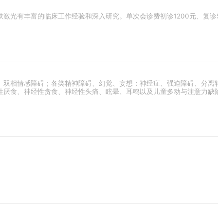
激光有丰富的临床工作经验和深入研究。单次会诊费初诊1200元、复诊5
、双相情感障碍；各类精神障碍、幻觉、妄想；神经症、强迫障碍、分离
性厌食、神经性贪食、神经性头痛、眩晕、耳鸣以及儿童多动与注意力缺