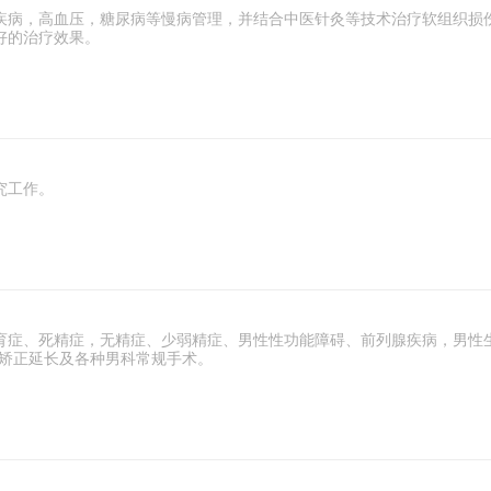
病，高血压，糖尿病等慢病管理，并结合中医针灸等技术治疗软组织损伤
好的治疗效果。
究工作。
育症、死精症，无精症、少弱精症、男性性功能障碍、前列腺疾病，男性
形矫正延长及各种男科常规手术。