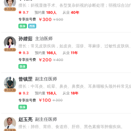
擅长：斜视显微手术、各型复杂斜视的诊断处理；弱视综合治
多点执业
9.7
预约量
180人
从业
40年
￥300
专享挂号费
￥500
医保
西医
孙婧茹
主治医师
擅长：常见皮肤疾病，如皮炎、湿疹、荨麻疹、过敏性皮肤病
多点执业
9.3
预约量
166人
从业
11年
￥200
专享挂号费
￥400
医保
曾镇罡
副主任医师
擅长：中耳炎、眩晕、鼻炎、鼻窦炎、耳鼻咽喉头颈外科常见
多点执业
9.2
预约量
158人
从业
18年
￥100
专享挂号费
￥300
医保
赵玉亮
副主任医师
擅长：肺癌、胃癌、食道癌、肝癌、黑色素瘤等肿瘤疾病。
多点执业