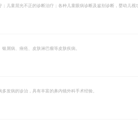
疗；儿童屈光不正的诊断治疗；各种儿童眼病诊断及鉴别诊断，婴幼儿视
、银屑病、痤疮、皮肤淋巴瘤等皮肤疾病。
病多发病的诊治，具有丰富的鼻内镜外科手术经验。