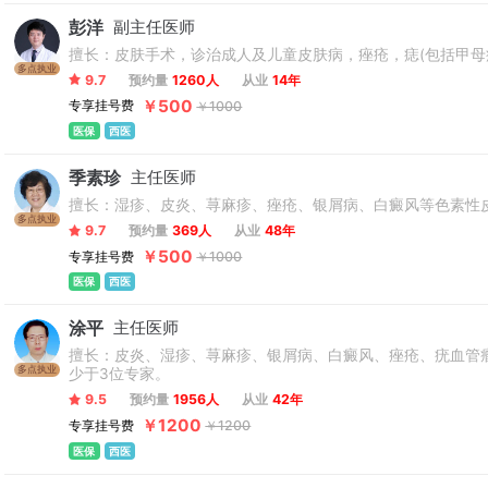
彭洋
副主任医师
擅长：皮肤手术，诊治成人及儿童皮肤病，痤疮，痣(包括甲母
多点执业
9.7
预约量
1260人
从业
14年
￥500
专享挂号费
￥1000
医保
西医
季素珍
主任医师
擅长：湿疹、皮炎、荨麻疹、痤疮、银屑病、白癜风等色素性
多点执业
9.7
预约量
369人
从业
48年
￥500
专享挂号费
￥1000
医保
西医
涂平
主任医师
擅长：皮炎、湿疹、荨麻疹、银屑病、白癜风、痤疮、疣血管瘤
多点执业
少于3位专家。
9.5
预约量
1956人
从业
42年
￥1200
专享挂号费
￥1200
医保
西医