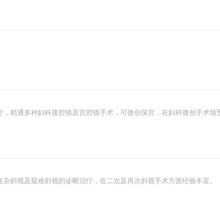
疗，精通多种妇科腹腔镜及宫腔镜手术，可微创保宫，在妇科微创手术领
复杂斜视及疑难斜视的诊断治疗，在二次及再次斜视手术方面经验丰富。