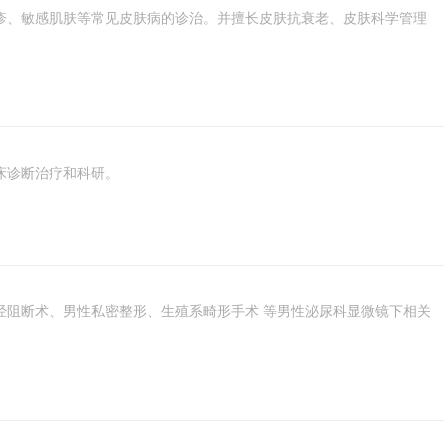
疹、敏感肌肤等常见皮肤病的诊治。并擅长皮肤抗衰老、皮肤科学管理
床诊断治疗和科研。
经阻断术、男性私密整形、生殖系畸形手术 等男性泌尿科显微镜下相关