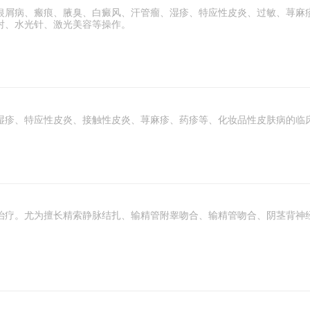
银屑病、瘢痕、腋臭、白癜风、汗管瘤、湿疹、特应性皮炎、过敏、荨麻
射、水光针、激光美容等操作。
湿疹、特应性皮炎、接触性皮炎、荨麻疹、药疹等、化妆品性皮肤病的临
治疗。尤为擅长精索静脉结扎、输精管附睾吻合、输精管吻合、阴茎背神