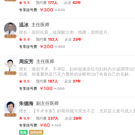
9.5
预约量
177人
从业
42年
￥300
专享挂号费
￥500
温冰
主任医师
擅长：面部抗衰，玻尿酸注射，线雕，面部提升。
多点执业
9.4
预约量
152人
从业
23年
￥200
专享挂号费
￥400
周应芳
主任医师
擅长：微创手术、不孕症、妇科疑难杂症与妇科内分泌调理治
多点执业
肌瘤、卵巢囊肿及巧克力囊肿的诊断和治疗有着自己的见解。
9.5
预约量
187人
从业
37年
￥100
专享挂号费
￥300
朱德海
副主任医师
擅长：【手术专家】斜视弱视与屈光不正，尤其是儿童与成人
多点执业
9.9
预约量
237人
从业
28年
￥60
专享挂号费
￥100
医保
佳评好医