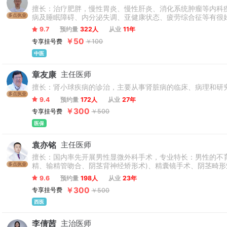
擅长：治疗肥胖，慢性胃炎、慢性肝炎、消化系统肿瘤等内科疾
多点执业
病及睡眠障碍、内分泌失调、亚健康状态、疲劳综合征等有很
9.7
预约量
322人
从业
11年
￥50
专享挂号费
￥100
中医
章友康
主任医师
擅长：肾小球疾病的诊治，主要从事肾脏病的临床、病理和研
多点执业
9.4
预约量
172人
从业
27年
￥300
专享挂号费
￥500
医保
袁亦铭
主任医师
擅长：国内率先开展男性显微外科手术，专业特长：男性的不
多点执业
精、输精管吻合、阴茎背神经矫形术)、精囊镜手术、阴茎畸
9.6
预约量
198人
从业
23年
￥300
专享挂号费
￥500
西医
李倩茜
主治医师