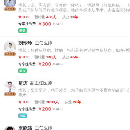
擅长：痣、黑素瘤、青春痘（痤疮）、酒糟鼻（玫瑰痤疮）、
多点执业
及合理护肤等医疗美容项目。熟练掌握皮肤手术、肉毒毒素注
9.8
预约量
431人
从业
13年
￥300
专享挂号费
￥500
医保
刘玲玲
主任医师
擅长：各种皮肤病、性病，特别是各种过敏性皮肤病，如各种
多点执业
9.2
预约量
136人
从业
45年
￥200
专享挂号费
￥400
医保
翁迈
副主任医师
擅长：阳痿早泄，精子质量，精子畸形等男性不育症的诊断与
多点执业
手术。
9.8
预约量
1093人
从业
28年
￥200
专享挂号费
￥400
西医
李晓清
主任医师