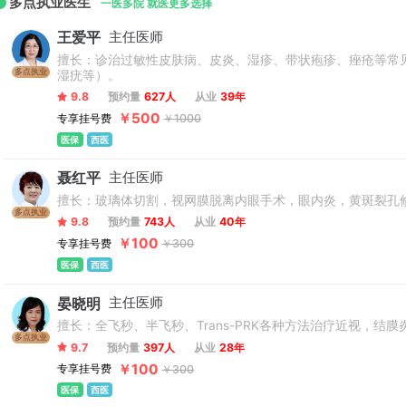
多点执业医生
一医多院 就医更多选择
王爱平
主任医师
擅长：诊治过敏性皮肤病、皮炎、湿疹、带状疱疹、痤疮等常
多点执业
湿疣等）。
9.8
预约量
627人
从业
39年
￥500
专享挂号费
￥1000
医保
西医
聂红平
主任医师
擅长：玻璃体切割，视网膜脱离内眼手术，眼内炎，黄斑裂孔
多点执业
9.8
预约量
743人
从业
40年
￥100
专享挂号费
￥300
医保
西医
晏晓明
主任医师
擅长：全飞秒、半飞秒、Trans-PRK各种方法治疗近视，
多点执业
9.7
预约量
397人
从业
28年
￥100
专享挂号费
￥300
医保
西医