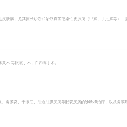
见皮肤病，尤其擅长诊断和治疗真菌感染性皮肤病（甲癣、手足癣等），
修复术 等眼底手术，白内障手术。
结膜炎、角膜炎、干眼症、泪道泪腺疾病等眼表疾病的诊断和治疗，以及角