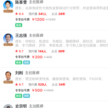
陈喜雪
主任医师
擅长：自身免疫性大疱性皮肤病治疗与管理，对皮肤病理和皮肤
多点执业
9.5
预约量
341人
从业
28年
￥1200
专享挂号费
￥1200
医保
王志强
主任医师
擅长：抑郁症、焦虑症、失眠症、睡眠障碍、躁狂症、躁郁症
多点执业
康、学习障碍、厌学、考前焦虑，学习和人际交往困难；神经
西医结合诊治；心理治疗与评估。
9.7
预约量
144人
从业
38年
￥200
专享挂号费
￥400
医保
西医
刘刚
主任医师
擅长：肾淀粉样变性病、糖尿病肾病、膜性肾病、FSGS等。
多点执业
9.7
预约量
529人
从业
34年
￥500
专享挂号费
￥1000
医保
西医
史宗明
主治医师