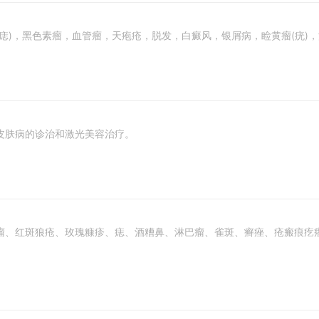
痣)，黑色素瘤，血管瘤，天疱疮，脱发，白癜风，银屑病，睑黄瘤(疣)
皮肤病的诊治和激光美容治疗。
、红斑狼疮、玫瑰糠疹、痣、酒糟鼻、淋巴瘤、雀斑、癣痤、疮瘢痕疙瘩、