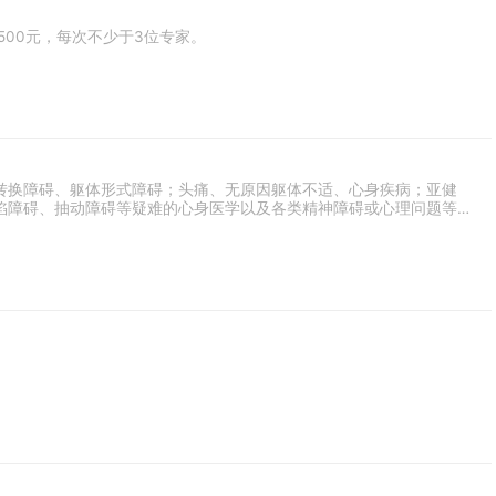
00元，每次不少于3位专家。
转换障碍、躯体形式障碍；头痛、无原因躯体不适、心身疾病；亚健
陷障碍、抽动障碍等疑难的心身医学以及各类精神障碍或心理问题等中