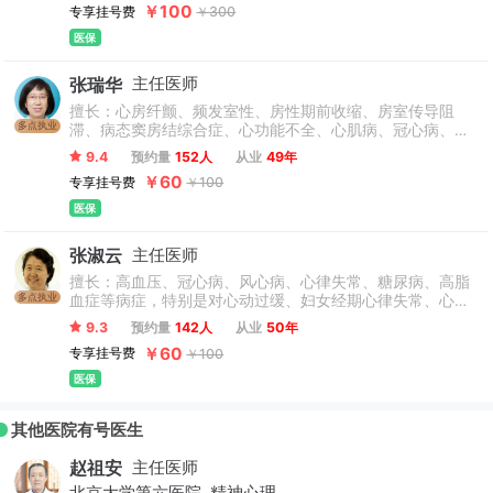
￥100
专享挂号费
￥300
等并发症；糖尿病、心脏神经官能症、冠状动脉狭窄支架术
后再狭窄等心血管疾病。
医保
张瑞华
主任医师
擅长：心房纤颤、频发室性、房性期前收缩、房室传导阻
多点执业
滞、病态窦房结综合症、心功能不全、心肌病、冠心病、病
毒性心肌炎、高血压、心脏病外科术后引起心情低落、焦
9.4
预约量
152人
从业
49年
虑、失眠的治疗有丰富的临床经验，并对糖尿病、更年期综
￥60
专享挂号费
￥100
合征、等有很深的临床用药体会。
医保
张淑云
主任医师
擅长：高血压、冠心病、风心病、心律失常、糖尿病、高脂
多点执业
血症等病症，特别是对心动过缓、妇女经期心律失常、心脏
病术后引起的发热、抑郁、失眠、心情低落等症状的治疗做
9.3
预约量
142人
从业
50年
了深入研究并取得良好效果。
￥60
专享挂号费
￥100
医保
其他医院有号医生
赵祖安
主任医师