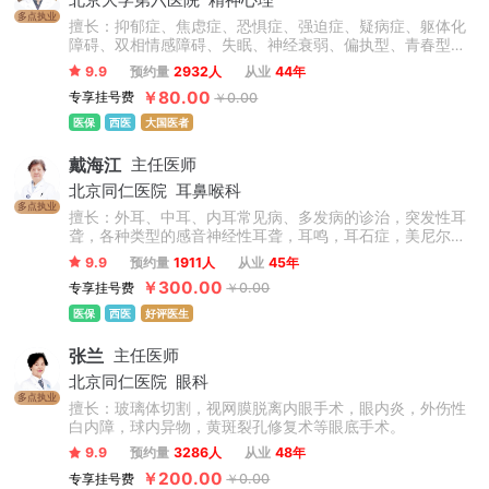
北京大学第六医院
精神心理
多点执业
擅长：抑郁症、焦虑症、恐惧症、强迫症、疑病症、躯体化
障碍、双相情感障碍、失眠、神经衰弱、偏执型、青春型、
紧张型、单纯型、未定型及其他型或待分类的精神障碍等精
9.9
预约量
2932人
从业
44年
神疾病。躁狂症、双相情感障碍、精神康复、精神障碍、精
￥80.00
专享挂号费
￥0.00
神心理、睡眠障碍科、躁狂症、恐惧症、神经官能症、植物
神经紊乱、头痛头晕、更年期综合征、心理咨询、注意力不
医保
西医
大国医者
集中、网瘾、青少年厌学叛逆等青少年儿童心理问题。
戴海江
主任医师
北京同仁医院
耳鼻喉科
多点执业
擅长：外耳、中耳、内耳常见病、多发病的诊治，突发性耳
聋，各种类型的感音神经性耳聋，耳鸣，耳石症，美尼尔氏
病等疾病的内外科治疗。先天性外中耳畸形的听力重建和整
9.9
预约量
1911人
从业
45年
形；慢性化脓性中耳炎的外科治疗，咽鼓管的解剖学研究，
￥300.00
专享挂号费
￥0.00
义耳的临床和基础研究等。
医保
西医
好评医生
张兰
主任医师
北京同仁医院
眼科
多点执业
擅长：玻璃体切割，视网膜脱离内眼手术，眼内炎，外伤性
白内障，球内异物，黄斑裂孔修复术等眼底手术。
9.9
预约量
3286人
从业
48年
￥200.00
专享挂号费
￥0.00