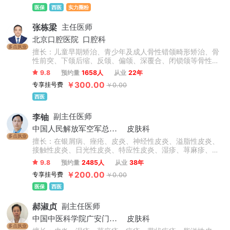
医保
西医
实力圈粉
张栋梁
主任医师
北京口腔医院
口腔科
多点执业
擅长：儿童早期矫治、青少年及成人骨性错颌畸形矫治、骨
性前突、下颌后缩、反颌、偏颌、深覆合、闭锁颌等骨性问
题矫治，不拔牙矫治技术，微种植支抗技术，正畸-正颌联合
9.8
预约量
1658人
从业
22年
治疗，牙周-正畸联合治疗，数字化舌侧及无托槽隐形矫治技
￥300.00
专享挂号费
￥0.00
术，复杂病例矫治。累计完成矫治案例数万例。
西医
李铀
副主任医师
中国人民解放军空军总医院
皮肤科
多点执业
擅长：在银屑病、痤疮、皮炎、神经性皮炎、溢脂性皮炎、
接触性皮炎、日光性皮炎、特应性皮炎、湿疹、荨麻疹、慢
性荨麻疹、急性荨麻疹、丘疹性荨麻疹、胆碱能性荨麻疹等
9.8
预约量
2485人
从业
38年
心身性皮肤病诊治方面有独到的见解和特色。
￥200.00
专享挂号费
￥0.00
医保
西医
郝淑贞
副主任医师
中国中医科学院广安门医院
皮肤科
多点执业