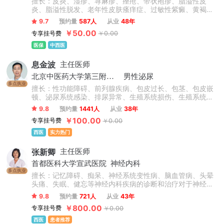
擅长：皮炎、湿疹、荨麻疹、痤疮、带状疱疹、脂溢性皮
炎、脂溢性脱发、老年性皮肤瘙痒症、过敏性紫癜、黄褐
斑、银屑病、白癜风、扁平疣等皮肤病的诊断及治疗。
9.7
预约量
587人
从业
48年
￥50.00
专享挂号费
￥0.00
医保
中西医
息金波
主任医师
北京中医药大学第三附属医院
男性泌尿
多点执业
擅长：性功能障碍、前列腺疾病、包皮过长、包茎、包皮嵌
顿、泌尿系统感染、排尿异常、生殖系统损伤、生殖系统感
染、男性不育症、睾丸疾病。
9.8
预约量
1441人
从业
38年
￥100.00
专享挂号费
￥0.00
西医
实力热门
张新卿
主任医师
首都医科大学宣武医院
神经内科
多点执业
擅长：记忆障碍、痴呆、神经系统变性病、脑血管病、头晕
头痛、失眠、健忘等神经内科疾病的诊断和治疗对于神经内
科的疾病具有非常丰富的临床经验，如脑卒中、焦虑抑郁、
9.8
预约量
721人
从业
43年
失眠健忘、脑供血不足、脑梗死、脑出血、记忆力减退等。
￥800.00
专享挂号费
￥0.00
西医
患者推荐