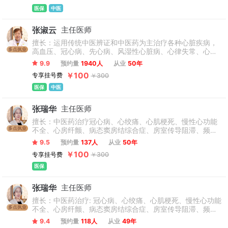
医保
中医
张淑云
主任医师
擅长：运用传统中医辨证和中医药为主治疗各种心脏疾病，
多点执业
高血压、冠心病、先心病、风湿性心脏病、心律失常、心肌
梗塞、颈动脉斑块、动脉硬化、心绞痛、心肌炎、心功能不
9.9
预约量
1940人
从业
50年
全、房颤、心衰、早搏、心悸、高脂血症等心血管疾病。
￥100
专享挂号费
￥300
医保
中医
张瑞华
主任医师
擅长：中医药治疗冠心病、心绞痛、心肌梗死、慢性心功能
多点执业
不全、心房纤颤、病态窦房结综合症、房室传导阻滞、频发
室性早搏等；心律失常、心肌病、病毒性心肌炎、高血压、
9.5
预约量
137人
从业
50年
肺心病、心脏病外科术后引起的消化功能失调、发热、失眠
￥100
专享挂号费
￥300
等并发症；糖尿病、心脏神经官能症、冠状动脉狭窄支架术
后再狭窄等心血管疾病。
医保
张瑞华
主任医师
擅长：中医药治疗: 冠心病、心绞痛、心肌梗死、慢性心功能
多点执业
不全、心房纤颤、病态窦房结综合症、房室传导阻滞、频发
室性早搏等；心律失常、心肌病、病毒性心肌炎、高血压、
9.4
预约量
118人
从业
49年
肺心病、心脏病外科术后引起的消化功能失调、发热、失眠