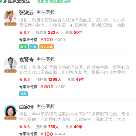
多点执业医生
一医多院 就医更多选择
张淑云
主任医师
擅长：利用中西医结合方法治疗高血压、冠心病、先心病、
多点执业
风湿性心脏病、心律失常、心肌梗塞、颈动脉斑块、动脉硬
化、心绞痛、心肌炎、心功能不全、房颤、心衰、早搏、心
9.7
预约量
283人
从业
50年
悸、高脂血症等心血管疾病。
￥100
专享挂号费
￥300
医保
中医
实力先锋
袁贤奇
主任医师
擅长：多项心血管急诊的诊疗技术。能对各种急、危重心血
多点执业
管病人作出正确诊断，组织实施抢救。掌握心内电生理检查
技术，行射频消融术治疗室性心动过速，永久起搏器的安装
9.8
预约量
1298人
从业
49年
及左右心导管检查技术。
￥800
专享挂号费
￥850
西医
曲家珍
主任医师
擅长：将中医药现代成果结合中医辨证运用到冠心病、风湿
多点执业
性心脏病、充血性心力衰竭、心律失常、高血压病、大动脉
炎、扩心病、高脂血症、糖尿病、心脏外科术后发热、脾胃
9.6
预约量
755人
从业
49年
失调、等多种疾病的治疗上，临床取得较好的疗效。
￥100
专享挂号费
￥300