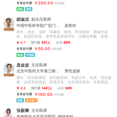
￥200.00
专享挂号费
￥0.00
医保
西医
郝淑贞
副主任医师
中国中医科学院广安门医院
皮肤科
多点执业
擅长：皮炎、湿疹、荨麻疹、痤疮、带状疱疹、脂溢性皮
炎、脂溢性脱发、老年性皮肤瘙痒症、过敏性紫癜、黄褐
斑、银屑病、白癜风、扁平疣等皮肤病的诊断及治疗。
9.7
预约量
587人
从业
48年
￥50.00
专享挂号费
￥0.00
医保
中西医
息金波
主任医师
北京中医药大学第三附属医院
男性泌尿
多点执业
擅长：性功能障碍、前列腺疾病、包皮过长、包茎、包皮嵌
顿、泌尿系统感染、排尿异常、生殖系统损伤、生殖系统感
染、男性不育症、睾丸疾病。
9.8
预约量
1441人
从业
38年
￥100.00
专享挂号费
￥0.00
西医
实力热门
张新卿
主任医师
首都医科大学宣武医院
神经内科