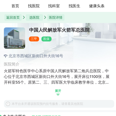
首页
找医院
找科室
找医生
健康头条
返回首页
选医院
医院详情
中国人民解放军火箭军总医院
三甲
医保
北京市西城区新街口外大街16号
医院简介
火箭军特色医学中心系原中国人民解放军第二炮兵总医院，中
心位于北京市西城区新街口外大街16号，展开床位1100张，展
开科室55个。原第二、三、四军医大学临床教学单位，北京师
范大学医学研究院；是苏州大学、武汉大学、辽宁医学院等7所
展开
院校的研究生联合培养基地。拥有博士88人，硕士162人，高
级专业技术职务干部129名，专业技术三级专家2名，第九届全
本平台未开通该医院预约挂号服务，请查看其他医院
军医学专业委员会副主任委员4名，常务委员、委员61名。拥有
全军医学专科和专病中心5个（全军肝胆胃肠病专科中心、全军