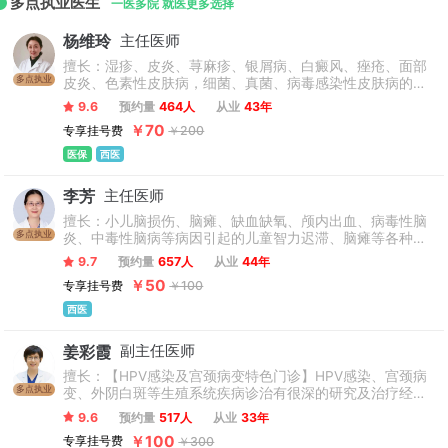
多点执业医生
肛肠病专病中心，全军核辐射损伤医学监测与防治研究中心，
一医多院 就医更多选择
全军脑卒中医疗救治研究中心、全军心理卫生指导中心），火
杨维玲
主任医师
箭军医学专科和专病中心10个；国家药物临床试验机构专业5
擅长：湿疹、皮炎、荨麻疹、银屑病、白癜风、痤疮、面部
个，博士后科研工作站1个。
多点执业
皮炎、色素性皮肤病，细菌、真菌、病毒感染性皮肤病的诊
治，在皮肤美容及激光美容抗衰老方面有着丰富的临床经
9.6
预约量
464人
从业
43年
验。
￥70
专享挂号费
￥200
医保
西医
李芳
主任医师
擅长：小儿脑损伤、脑瘫、缺血缺氧、颅内出血、病毒性脑
多点执业
炎、中毒性脑病等病因引起的儿童智力迟滞、脑瘫等各种儿
童常见病。
9.7
预约量
657人
从业
44年
￥50
专享挂号费
￥100
西医
姜彩霞
副主任医师
擅长：【HPV感染及宫颈病变特色门诊】HPV感染、宫颈病
多点执业
变、外阴白斑等生殖系统疾病诊治有很深的研究及治疗经
验。
9.6
预约量
517人
从业
33年
￥100
专享挂号费
￥300