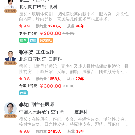
北京同仁医院
眼科
多点执业
擅长：玻璃体切割，视网膜脱离内眼手术，眼内炎，外伤性
白内障，球内异物，黄斑裂孔修复术等眼底手术。
9.9
预约量
3287人
从业
48年
￥200.00
专享挂号费
￥0.00
医保
西医
实力圈粉
张栋梁
主任医师
北京口腔医院
口腔科
多点执业
擅长：儿童早期矫治、青少年及成人骨性错颌畸形矫治、骨
性前突、下颌后缩、反颌、偏颌、深覆合、闭锁颌等骨性问
题矫治，不拔牙矫治技术，微种植支抗技术，正畸-正颌联合
9.8
预约量
1658人
从业
22年
治疗，牙周-正畸联合治疗，数字化舌侧及无托槽隐形矫治技
￥300.00
专享挂号费
￥0.00
术，复杂病例矫治。累计完成矫治案例数万例。
西医
李铀
副主任医师
中国人民解放军空军总医院
皮肤科
多点执业
擅长：在银屑病、痤疮、皮炎、神经性皮炎、溢脂性皮炎、
接触性皮炎、日光性皮炎、特应性皮炎、湿疹、荨麻疹、慢
性荨麻疹、急性荨麻疹、丘疹性荨麻疹、胆碱能性荨麻疹等
9.8
预约量
2485人
从业
38年
心身性皮肤病诊治方面有独到的见解和特色。