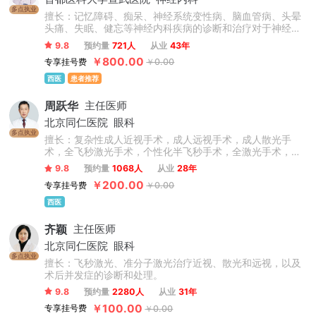
多点执业
擅长：记忆障碍、痴呆、神经系统变性病、脑血管病、头晕
头痛、失眠、健忘等神经内科疾病的诊断和治疗对于神经内
科的疾病具有非常丰富的临床经验，如脑卒中、焦虑抑郁、
9.8
预约量
721人
从业
43年
失眠健忘、脑供血不足、脑梗死、脑出血、记忆力减退等。
￥800.00
专享挂号费
￥0.00
西医
患者推荐
周跃华
主任医师
北京同仁医院
眼科
多点执业
擅长：复杂性成人近视手术，成人远视手术，成人散光手
术，全飞秒激光手术，个性化半飞秒手术，全激光手术，圆
锥角膜，儿童青少年近视防控（角膜塑形镜、OK镜、离焦眼
9.8
预约量
1068人
从业
28年
镜等验配），干眼症。
￥200.00
专享挂号费
￥0.00
西医
齐颖
主任医师
北京同仁医院
眼科
多点执业
擅长：飞秒激光、准分子激光治疗近视、散光和远视，以及
术后并发症的诊断和处理。
9.8
预约量
2280人
从业
31年
￥100.00
专享挂号费
￥0.00