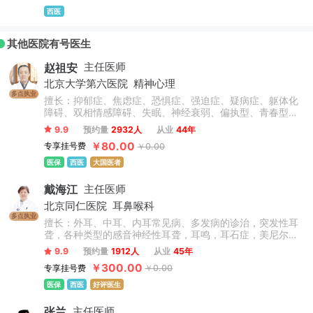
西医
其他医院有号医生
赵祖安
主任医师
北京大学第六医院
精神心理
多点执业
擅长：抑郁症、焦虑症、恐惧症、强迫症、疑病症、躯体化
障碍、双相情感障碍、失眠、神经衰弱、偏执型、青春型、
紧张型、单纯型、未定型及其他型或待分类的精神障碍等精
9.9
预约量
2932人
从业
44年
神疾病。躁狂症、双相情感障碍、精神康复、精神障碍、精
￥80.00
专享挂号费
￥0.00
神心理、睡眠障碍科、躁狂症、恐惧症、神经官能症、植物
神经紊乱、头痛头晕、更年期综合征、心理咨询、注意力不
医保
西医
大国医者
集中、网瘾、青少年厌学叛逆等青少年儿童心理问题。
戴海江
主任医师
北京同仁医院
耳鼻喉科
多点执业
擅长：外耳、中耳、内耳常见病、多发病的诊治，突发性耳
聋，各种类型的感音神经性耳聋，耳鸣，耳石症，美尼尔氏
病等疾病的内外科治疗。先天性外中耳畸形的听力重建和整
9.9
预约量
1912人
从业
45年
形；慢性化脓性中耳炎的外科治疗，咽鼓管的解剖学研究，
￥300.00
专享挂号费
￥0.00
义耳的临床和基础研究等。
医保
西医
好评医生
张兰
主任医师