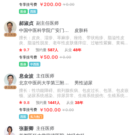
心身性皮肤病诊治方面有独到的见解和特色。
￥200.00
专享挂号费
￥0.00
医保
西医
郝淑贞
副主任医师
中国中医科学院广安门医院
皮肤科
多点执业
擅长：皮炎、湿疹、荨麻疹、痤疮、带状疱疹、脂溢性皮
炎、脂溢性脱发、老年性皮肤瘙痒症、过敏性紫癜、黄褐
斑、银屑病、白癜风、扁平疣等皮肤病的诊断及治疗。
9.7
预约量
587人
从业
48年
￥50.00
专享挂号费
￥0.00
医保
中西医
息金波
主任医师
北京中医药大学第三附属医院
男性泌尿
多点执业
擅长：性功能障碍、前列腺疾病、包皮过长、包茎、包皮嵌
顿、泌尿系统感染、排尿异常、生殖系统损伤、生殖系统感
染、男性不育症、睾丸疾病。
9.8
预约量
1441人
从业
38年
￥100.00
专享挂号费
￥0.00
西医
实力热门
张新卿
主任医师