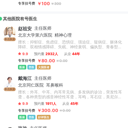
￥100
专享挂号费
￥300
其他医院有号医生
赵祖安
主任医师
北京大学第六医院
精神心理
多点执业
擅长：抑郁症、焦虑症、恐惧症、强迫症、疑病症、躯体化
障碍、双相情感障碍、失眠、神经衰弱、偏执型、青春型、
紧张型、单纯型、未定型及其他型或待分类的精神障碍等精
9.9
预约量
2932人
从业
44年
神疾病。躁狂症、双相情感障碍、精神康复、精神障碍、精
￥80.00
专享挂号费
￥0.00
神心理、睡眠障碍科、躁狂症、恐惧症、神经官能症、植物
神经紊乱、头痛头晕、更年期综合征、心理咨询、注意力不
医保
西医
大国医者
集中、网瘾、青少年厌学叛逆等青少年儿童心理问题。
戴海江
主任医师
北京同仁医院
耳鼻喉科
多点执业
擅长：外耳、中耳、内耳常见病、多发病的诊治，突发性耳
聋，各种类型的感音神经性耳聋，耳鸣，耳石症，美尼尔氏
病等疾病的内外科治疗。先天性外中耳畸形的听力重建和整
9.9
预约量
1911人
从业
45年
形；慢性化脓性中耳炎的外科治疗，咽鼓管的解剖学研究，
￥300.00
专享挂号费
￥0.00
义耳的临床和基础研究等。
医保
西医
好评医生