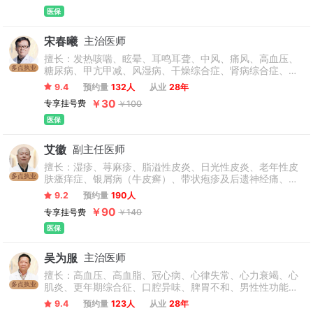
医保
宋春曦
主治医师
擅长：发热咳喘、眩晕、耳鸣耳聋、中风、痛风、高血压、
多点执业
糖尿病、甲亢甲减、风湿病、干燥综合症、肾病综合症、心
血管疾病等，此外擅长对呼吸、循环、泌尿、消化系统疾病
9.4
预约量
132人
从业
28年
的诊疗，以及儿科、妇科、男科、骨科、皮肤科、耳鼻喉
￥30
专享挂号费
￥100
科、眼科等常见疾病的诊疗。
医保
艾徽
副主任医师
擅长：湿疹、荨麻疹、脂溢性皮炎、日光性皮炎、老年性皮
多点执业
肤瘙痒症、银屑病（牛皮癣）、带状疱疹及后遗神经痛、痤
疮等常见及疑难皮肤病症的诊治。
9.2
预约量
190人
￥90
专享挂号费
￥140
医保
吴为服
主治医师
擅长：高血压、高血脂、冠心病、心律失常、心力衰竭、心
多点执业
肌炎、更年期综合征、口腔异味、脾胃不和、男性性功能减
退、痛风、头痛、腹痛 、失眠等疾病。
9.4
预约量
123人
从业
28年