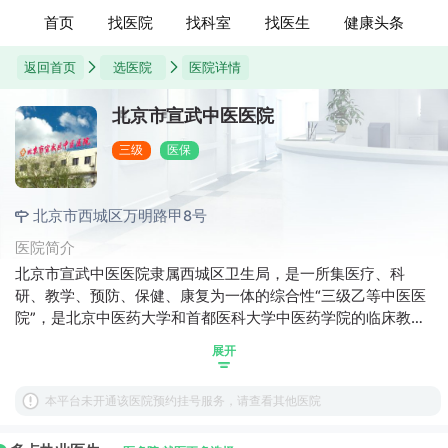
首页
找医院
找科室
找医生
健康头条
返回首页
选医院
医院详情
北京市宣武中医医院
三级
医保
北京市西城区万明路甲8号
医院简介
北京市宣武中医医院隶属西城区卫生局，是一所集医疗、科
研、教学、预防、保健、康复为一体的综合性“三级乙等中医医
院”，是北京中医药大学和首都医科大学中医药学院的临床教学
医院。在医疗上具有鲜明的专科特色。 北京市宣武中医医院有
展开
着悠久的历史，其前身始建于清朝光绪年间（1906年）的内城
关医院、外城关医院两处，距今已有百年历史。建国后为北京
本平台未开通该医院预约挂号服务，请查看其他医院
市立第一医院，以后多次异名（工农兵医院、万明医院等），
于1972年3月27日更名为宣武区中医医院。2010年原宣武区与