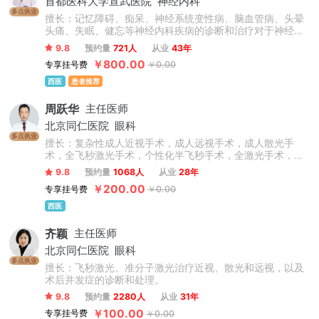
首都医科大学宣武医院
神经内科
多点执业
擅长：记忆障碍、痴呆、神经系统变性病、脑血管病、头晕
头痛、失眠、健忘等神经内科疾病的诊断和治疗对于神经内
科的疾病具有非常丰富的临床经验，如脑卒中、焦虑抑郁、
9.8
预约量
721人
从业
43年
失眠健忘、脑供血不足、脑梗死、脑出血、记忆力减退等。
￥800.00
专享挂号费
￥0.00
西医
患者推荐
周跃华
主任医师
北京同仁医院
眼科
多点执业
擅长：复杂性成人近视手术，成人远视手术，成人散光手
术，全飞秒激光手术，个性化半飞秒手术，全激光手术，圆
锥角膜，儿童青少年近视防控（角膜塑形镜、OK镜、离焦眼
9.8
预约量
1068人
从业
28年
镜等验配），干眼症。
￥200.00
专享挂号费
￥0.00
西医
齐颖
主任医师
北京同仁医院
眼科
多点执业
擅长：飞秒激光、准分子激光治疗近视、散光和远视，以及
术后并发症的诊断和处理。
9.8
预约量
2280人
从业
31年
￥100.00
专享挂号费
￥0.00