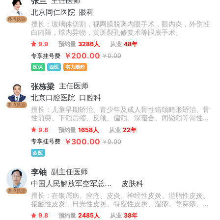
张兰
主任医师
北京同仁医院
眼科
多点执业
擅长：玻璃体切割，视网膜脱离内眼手术，眼内炎，外伤性
白内障，球内异物，黄斑裂孔修复术等眼底手术。
9.9
预约量
3286人
从业
48年
￥200.00
专享挂号费
￥0.00
医保
西医
实力圈粉
张栋梁
主任医师
北京口腔医院
口腔科
多点执业
擅长：儿童早期矫治、青少年及成人骨性错颌畸形矫治、骨
性前突、下颌后缩、反颌、偏颌、深覆合、闭锁颌等骨性问
题矫治，不拔牙矫治技术，微种植支抗技术，正畸-正颌联合
9.8
预约量
1658人
从业
22年
治疗，牙周-正畸联合治疗，数字化舌侧及无托槽隐形矫治技
￥300.00
专享挂号费
￥0.00
术，复杂病例矫治。累计完成矫治案例数万例。
西医
李铀
副主任医师
中国人民解放军空军总医院
皮肤科
多点执业
擅长：在银屑病、痤疮、皮炎、神经性皮炎、溢脂性皮炎、
接触性皮炎、日光性皮炎、特应性皮炎、湿疹、荨麻疹、慢
性荨麻疹、急性荨麻疹、丘疹性荨麻疹、胆碱能性荨麻疹等
9.8
预约量
2485人
从业
38年