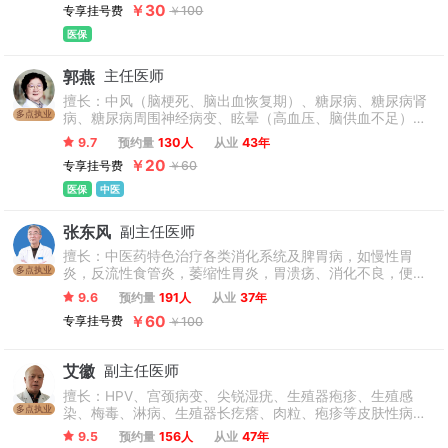
￥30
专享挂号费
￥100
医保
郭燕
主任医师
擅长：中风（脑梗死、脑出血恢复期）、糖尿病、糖尿病肾
多点执业
病、糖尿病周围神经病变、眩晕（高血压、脑供血不足）、
慢性肾炎、慢性肾功能不全、冠心病、心律失常、风湿性关
9.7
预约量
130人
从业
43年
节炎、干燥综合症、更年期综合征、抑郁焦虑状态、失眠等
￥20
专享挂号费
￥60
内科杂病，运用中药调治亚健康状态疗效突出。头晕头痛，
肾炎，耳鸣，蛋白尿，高脂血症，脑血管病，尿路感染，脑
医保
中医
梗塞后遗症，脑梗死，失眠，干燥综合征，痛风代谢综合
征，脑卒中，肾功能不全。
张东风
副主任医师
擅长：中医药特色治疗各类消化系统及脾胃病，如慢性胃
多点执业
炎，反流性食管炎，萎缩性胃炎，胃溃疡、消化不良，便
秘，嗳气打嗝，胃肠功能紊乱等。
9.6
预约量
191人
从业
37年
￥60
专享挂号费
￥100
艾徽
副主任医师
擅长：HPV、宫颈病变、尖锐湿疣、生殖器疱疹、生殖感
多点执业
染、梅毒、淋病、生殖器长疙瘩、肉粒、疱疹等皮肤性病的
诊疗，对皮肤性病诊疗具有深厚的理论功底和丰富的诊疗经
9.5
预约量
156人
从业
47年
验。