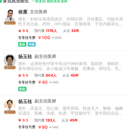
多点执业医生
西城区两区合并后，经北京市机构编制委员会批准于2011年5月
一医多院 就医更多选择
将“北京市宣武区中医医院”改为“北京市宣武中医医院”，沿用至
侯雁
主任医师
今。
擅长：妇科生殖系统炎症、外阴白斑、月经紊乱、功能失调
多点执业
性子宫出血、闭经、HPV感染、宫颈病变、子宫内膜异位
症、更年期综合征、多囊卵巢综合征、高泌乳素血症、子宫
9.8
预约量
1176人
从业
35年
肌瘤、卵巢囊肿、女性黄褐斑、不孕症、人工助孕前或助孕
￥100
专享挂号费
￥300
失败后中医辨证论。【不接白带常规检查和hpv、tct检查，
可携带相关报告来院看诊】
医保
中医
杨玉桂
副主任医师
擅长：运用特色中医中药治疗神经衰弱、脂肪肝、酒精肝、
多点执业
更年期综合征、血小板减少性紫癜、胆囊炎、胆结石、乳腺
病、高脂血症、温热病等多发病、疑难病均取得满意的疗
9.6
预约量
604人
从业
45年
效。
￥40
专享挂号费
￥100
医保
杨玉桂
副主任医师
擅长：高血压、冠心病、慢性肾病、肢体无力、脑梗、偏瘫
多点执业
后遗症、面瘫、失眠、焦虑、甲状腺结节、更年期综合征、
乳腺病、胆囊炎、脑鸣、耳鸣等疾病。
9.5
预约量
193人
从业
45年
￥90
专享挂号费
￥140