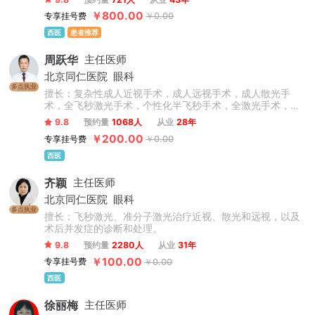
失眠健忘、脑供血不足、脑梗死、脑出血、记忆力减退等。
￥800.00
专享挂号费
￥0.00
西医
患者推荐
周跃华
主任医师
北京同仁医院
眼科
多点执业
擅长：复杂性成人近视手术，成人远视手术，成人散光手
术，全飞秒激光手术，个性化半飞秒手术，全激光手术，圆
锥角膜，儿童青少年近视防控（角膜塑形镜、OK镜、离焦眼
9.8
预约量
1068人
从业
28年
镜等验配），干眼症。
￥200.00
专享挂号费
￥0.00
西医
齐颖
主任医师
北京同仁医院
眼科
多点执业
擅长：飞秒激光、准分子激光治疗近视、散光和远视，以及
术后并发症的诊断和处理。
9.8
预约量
2280人
从业
31年
￥100.00
专享挂号费
￥0.00
西医
徐丽梅
主任医师