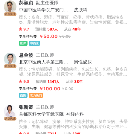
郝淑贞
副主任医师
中国中医科学院广安门医院
皮肤科
多点执业
擅长：皮炎、湿疹、荨麻疹、痤疮、带状疱疹、脂溢性皮
炎、脂溢性脱发、老年性皮肤瘙痒症、过敏性紫癜、黄褐
斑、银屑病、白癜风、扁平疣等皮肤病的诊断及治疗。
9.7
预约量
587人
从业
48年
￥50.00
专享挂号费
￥0.00
医保
中西医
息金波
主任医师
北京中医药大学第三附属医院
男性泌尿
多点执业
擅长：性功能障碍、前列腺疾病、包皮过长、包茎、包皮嵌
顿、泌尿系统感染、排尿异常、生殖系统损伤、生殖系统感
染、男性不育症、睾丸疾病。
9.8
预约量
1441人
从业
38年
￥100.00
专享挂号费
￥0.00
西医
实力热门
张新卿
主任医师
首都医科大学宣武医院
神经内科
多点执业
擅长：记忆障碍、痴呆、神经系统变性病、脑血管病、头晕
头痛、失眠、健忘等神经内科疾病的诊断和治疗对于神经内
科的疾病具有非常丰富的临床经验，如脑卒中、焦虑抑郁、
9.8
预约量
721人
从业
43年