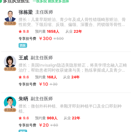
多点执业医生
23000平方米，建筑面积29550平方米。现设有牙体牙髓科、
一医多院 就医更多选择
牙周黏膜科、口腔颌面外科、口腔修复科、口腔正畸科、儿童
张栋梁
主任医师
口腔科、综合治疗科、老年口腔病科、口腔急诊科、特诊特需
擅长：儿童早期矫治、青少年及成人骨性错颌畸形矫治、骨
科、口腔预防科、口腔种植科等19个临床科室及6个医技科室，
多点执业
性前突、下颌后缩、反颌、偏颌、深覆合、闭锁颌等骨性问
全院共有产自德国、日本、芬兰等国家先进的牙科综合治疗台
题矫治，不拔牙矫治技术，微种植支抗技术，正畸-正颌联合
9.8
预约量
1658人
从业
22年
298台，病床编制100张，开放63张，可治疗各种口腔颌面疾
治疗，牙周-正畸联合治疗，数字化舌侧及无托槽隐形矫治技
￥300
专享挂号费
￥500
病，日均门诊量2000余人次，年出院2100余人次。医院是“微
术，复杂病例矫治。累计完成矫治案例数万例。
笑列车”项目承办单位。北京市牙病防治所挂靠我院，承担着组
西医
织全市为适龄儿童免费窝沟封闭预防龋齿等项目。
王威
副主任医师
擅长：美国Invisalign隐适美隐形矫正，将美学理念融入正畸
多点执业
治疗，帮助患者同时收获健康与美；熟练掌握成人及青少年
的各类错合畸形的固定矫治及隐形矫治，了解青少年颌面生
9.6
预约量
168人
从业
24年
长发育规律，善于把握矫治时机，缩短矫治时长，优化矫治
￥10
专享挂号费
￥30
效果；对于成年牙周病患者的矫正治疗经验丰富，矫治期间
能密切关注牙周健康，安全达成矫治目标。
朱昞
副主任医师
擅长：微创外科种植、单颗牙即刻种植半口及全口即刻种
多点执业
植。
9.6
预约量
969人
从业
22年
￥20
专享挂号费
￥60
西医