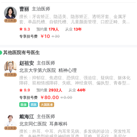
曹丽
主治医师
擅长：牙齿矫正、隐适美、隐形矫正、透明牙套、金属牙
多点执业
套、单晶托槽、自锁托槽、儿童颜面管理、口腔正畸、美学
正畸、口腔正畸、地包天、反颌、牙齿拥挤、牙缝、开颌；
9.3
预约量
179人
从业
13年
成人及儿童各类骨性、牙性错颌畸形、儿童早期矫治、隐形
￥10
专享挂号费
￥30
矫治、磨牙远中直立等正畸修复联合治疗，及正畸—正颌联
合治疗。对替牙期矫正、非拔牙矫正、骨性地包天矫正有深
入研究，着重关注矫正后牙周及骨骼状态，追求矫治效果的
其他医院有号医生
长久稳定。
赵祖安
主任医师
北京大学第六医院
精神心理
多点执业
擅长：抑郁症、焦虑症、恐惧症、强迫症、疑病症、躯体化
障碍、双相情感障碍、失眠、神经衰弱、偏执型、青春型、
紧张型、单纯型、未定型及其他型或待分类的精神障碍等精
9.9
预约量
2932人
从业
44年
神疾病。躁狂症、双相情感障碍、精神康复、精神障碍、精
￥80.00
专享挂号费
￥0.00
神心理、睡眠障碍科、躁狂症、恐惧症、神经官能症、植物
神经紊乱、头痛头晕、更年期综合征、心理咨询、注意力不
医保
西医
大国医者
集中、网瘾、青少年厌学叛逆等青少年儿童心理问题。
戴海江
主任医师
北京同仁医院
耳鼻喉科
多点执业
擅长：外耳、中耳、内耳常见病、多发病的诊治，突发性耳
聋，各种类型的感音神经性耳聋，耳鸣，耳石症，美尼尔氏