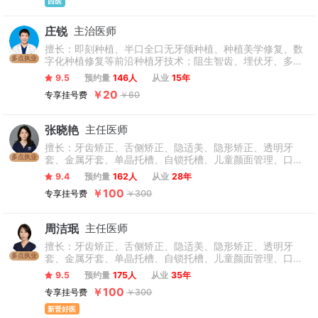
西医
庄锐
主治医师
擅长：即刻种植、半口全口无牙颌种植、种植美学修复、数
多点执业
字化种植修复等前沿种植牙技术；阻生智齿、埋伏牙、多生
牙、残根残冠等复杂牙拔除，微创无痛拔牙技术突出。
9.5
预约量
146人
从业
15年
￥20
专享挂号费
￥60
张晓艳
主任医师
擅长：牙齿矫正、舌侧矫正、隐适美、隐形矫正、透明牙
多点执业
套、金属牙套、单晶托槽、自锁托槽、儿童颜面管理、口腔
正畸、美学正畸、口腔正畸、地包天、反颌、牙齿拥挤、牙
9.4
预约量
162人
从业
28年
缝、开颌；成人及儿童各类骨性、牙性错颌畸形、儿童早期
￥100
专享挂号费
￥300
矫治、隐形矫治、磨牙远中直立等正畸修复联合治疗，及正
畸—正颌联合治疗。对替牙期矫正、非拔牙矫正、骨性地包
天矫正有深入研究，着重关注矫正后牙周及骨骼状态，追求
周洁珉
主任医师
矫治效果的长久稳定。
擅长：牙齿矫正、舌侧矫正、隐适美、隐形矫正、透明牙
多点执业
套、金属牙套、单晶托槽、自锁托槽、儿童颜面管理、口腔
正畸、美学正畸、口腔正畸、地包天、反颌、牙齿拥挤、牙
9.5
预约量
175人
从业
35年
缝、开颌。
￥100
专享挂号费
￥300
新晋好医