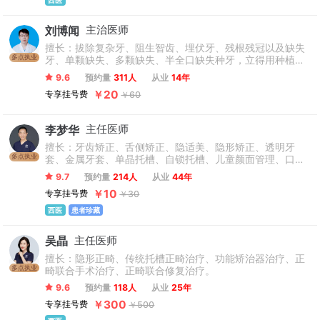
刘博闻
主治医师
擅长：拔除复杂牙、阻生智齿、埋伏牙、残根残冠以及缺失
多点执业
牙、单颗缺失、多颗缺失、半全口缺失种牙，立得用种植
牙。（不接诊颞颌关节、口腔粘膜相关疾病）
9.6
预约量
311人
从业
14年
￥20
专享挂号费
￥60
李梦华
主任医师
擅长：牙齿矫正、舌侧矫正、隐适美、隐形矫正、透明牙
多点执业
套、金属牙套、单晶托槽、自锁托槽、儿童颜面管理、口腔
正畸、美学正畸、口腔正畸、地包天、反颌、牙齿拥挤、牙
9.7
预约量
214人
从业
44年
缝、开颌。
￥10
专享挂号费
￥30
西医
患者珍藏
吴晶
主任医师
擅长：隐形正畸、传统托槽正畸治疗、功能矫治器治疗、正
多点执业
畸联合手术治疗、正畸联合修复治疗。
9.6
预约量
118人
从业
25年
￥300
专享挂号费
￥500