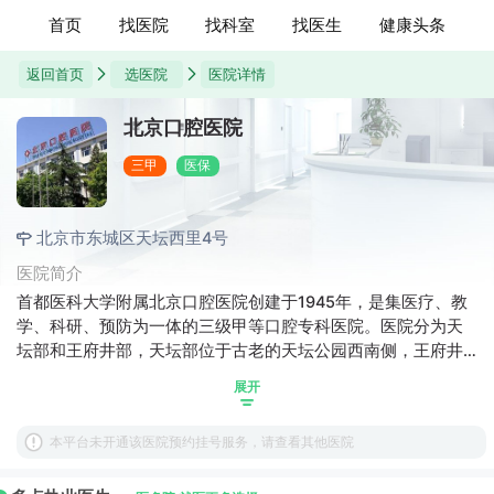
首页
找医院
找科室
找医生
健康头条
返回首页
选医院
医院详情
北京口腔医院
三甲
医保
北京市东城区天坛西里4号
医院简介
首都医科大学附属北京口腔医院创建于1945年，是集医疗、教
学、科研、预防为一体的三级甲等口腔专科医院。医院分为天
坛部和王府井部，天坛部位于古老的天坛公园西南侧，王府井
部位于北京市王府井中心商业区的锡拉胡同，环境优美，设施
展开
齐全。医院遵循“严、精、勤、谨”的院训，坚持严谨的科学态
度，追求精湛的医疗技术，全心全意为广大患者解除各种口腔
本平台未开通该医院预约挂号服务，请查看其他医院
疾病的困扰，营造舒适和谐的就医氛围，先后获得全国百姓放
心示范医院、双十佳人民满意医院等称号。 医院占地面积