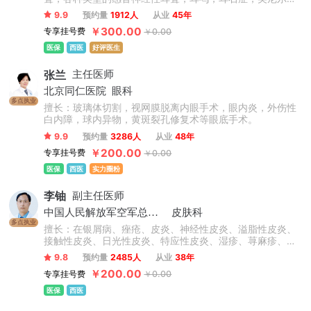
病等疾病的内外科治疗。先天性外中耳畸形的听力重建和整
9.9
预约量
1912人
从业
45年
形；慢性化脓性中耳炎的外科治疗，咽鼓管的解剖学研究，
￥300.00
专享挂号费
￥0.00
义耳的临床和基础研究等。
医保
西医
好评医生
张兰
主任医师
北京同仁医院
眼科
多点执业
擅长：玻璃体切割，视网膜脱离内眼手术，眼内炎，外伤性
白内障，球内异物，黄斑裂孔修复术等眼底手术。
9.9
预约量
3286人
从业
48年
￥200.00
专享挂号费
￥0.00
医保
西医
实力圈粉
李铀
副主任医师
中国人民解放军空军总医院
皮肤科
多点执业
擅长：在银屑病、痤疮、皮炎、神经性皮炎、溢脂性皮炎、
接触性皮炎、日光性皮炎、特应性皮炎、湿疹、荨麻疹、慢
性荨麻疹、急性荨麻疹、丘疹性荨麻疹、胆碱能性荨麻疹等
9.8
预约量
2485人
从业
38年
心身性皮肤病诊治方面有独到的见解和特色。
￥200.00
专享挂号费
￥0.00
医保
西医