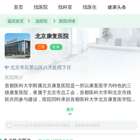
首页
找医院
找科室
找医生
健康头条
返回首页
选医院
医院详情
北京康复医院
三级
医保
北京市石景山区八大处西下庄
医院简介
首都医科大学附属北京康复医院是一所以康复医学为特色的三
级康复医院，隶属于北京市总工会，首都医科大学和北京市残
联共同参与建设，医院同时承担首都医科大学北京康复医学院
的工作。医院的前身是北京工人疗养院，建于1955年。60年
展开
来，医院先后为成千上万名劳动模范、先进工作者和干部职工
提供了疗休养服务和医疗健康服务。 2013年以来，医院遵
本平台未开通该医院预约挂号服务，请查看其他医院
循“大康复、强综合”的学科发展模式，致力于建设首都龙头、国
内领先、国际有影响力的，集康复医疗、康复教育培训、康复