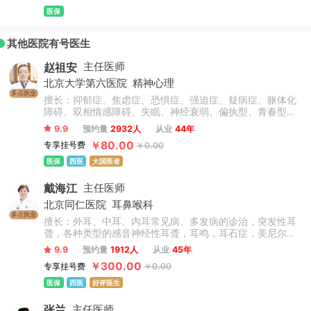
医保
其他医院有号医生
赵祖安
主任医师
北京大学第六医院
精神心理
多点执业
擅长：抑郁症、焦虑症、恐惧症、强迫症、疑病症、躯体化
障碍、双相情感障碍、失眠、神经衰弱、偏执型、青春型、
紧张型、单纯型、未定型及其他型或待分类的精神障碍等精
9.9
预约量
2932人
从业
44年
神疾病。躁狂症、双相情感障碍、精神康复、精神障碍、精
￥80.00
专享挂号费
￥0.00
神心理、睡眠障碍科、躁狂症、恐惧症、神经官能症、植物
神经紊乱、头痛头晕、更年期综合征、心理咨询、注意力不
医保
西医
大国医者
集中、网瘾、青少年厌学叛逆等青少年儿童心理问题。
戴海江
主任医师
北京同仁医院
耳鼻喉科
多点执业
擅长：外耳、中耳、内耳常见病、多发病的诊治，突发性耳
聋，各种类型的感音神经性耳聋，耳鸣，耳石症，美尼尔氏
病等疾病的内外科治疗。先天性外中耳畸形的听力重建和整
9.9
预约量
1912人
从业
45年
形；慢性化脓性中耳炎的外科治疗，咽鼓管的解剖学研究，
￥300.00
专享挂号费
￥0.00
义耳的临床和基础研究等。
医保
西医
好评医生
张兰
主任医师