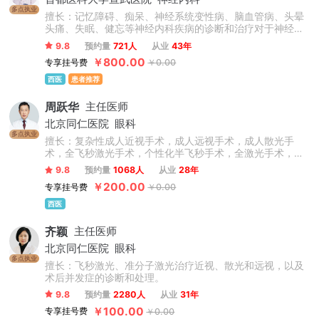
多点执业
擅长：记忆障碍、痴呆、神经系统变性病、脑血管病、头晕
头痛、失眠、健忘等神经内科疾病的诊断和治疗对于神经内
科的疾病具有非常丰富的临床经验，如脑卒中、焦虑抑郁、
9.8
预约量
721人
从业
43年
失眠健忘、脑供血不足、脑梗死、脑出血、记忆力减退等。
￥800.00
专享挂号费
￥0.00
西医
患者推荐
周跃华
主任医师
北京同仁医院
眼科
多点执业
擅长：复杂性成人近视手术，成人远视手术，成人散光手
术，全飞秒激光手术，个性化半飞秒手术，全激光手术，圆
锥角膜，儿童青少年近视防控（角膜塑形镜、OK镜、离焦眼
9.8
预约量
1068人
从业
28年
镜等验配），干眼症。
￥200.00
专享挂号费
￥0.00
西医
齐颖
主任医师
北京同仁医院
眼科
多点执业
擅长：飞秒激光、准分子激光治疗近视、散光和远视，以及
术后并发症的诊断和处理。
9.8
预约量
2280人
从业
31年
￥100.00
专享挂号费
￥0.00