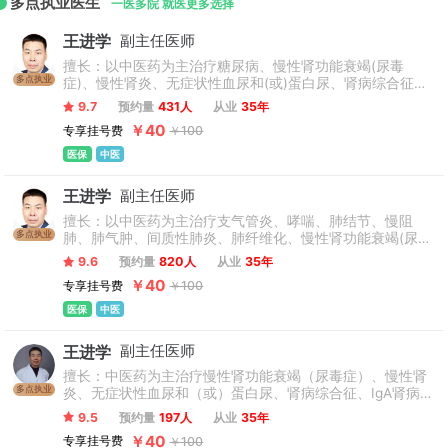
多点执业医生
科学研究和康复医学工程于一体的现代化学院型三级康复医
一医多院 就医更多选择
院。 医院位于北京市石景山区，地处风景秀丽的八大处，占地
王进学
副主任医师
面积130余亩，建筑面积10万余平方米，室外康复花园面积2万
擅长：以中医药为主治疗糖尿病、慢性肾功能衰竭(尿毒
余平方米，开放床位950张。
多点执业
症)、慢性肾炎、无症状性血尿和(或)蛋白尿、肾病综合征、
IgA肾病、膜性肾病、糖尿病肾病、痛风性肾病、高血压性肾
9.7
预约量
431人
从业
35年
损害、尿路感染、慢性肾盂肾炎、尿路结石、系统性红斑狼
￥40
专享挂号费
￥100
疮性肾炎、多囊肾等肾脏疾病，及心、脑、肺、脾胃等内科
疾病。
医保
中医
王进学
副主任医师
擅长：以中医药为主治疗支气管炎、哮喘、肺结节、慢阻
多点执业
肺、肺气肿、间质性肺炎、肺纤维化、慢性肾功能衰竭(尿毒
症)、慢性肾炎、肾病综合征、糖尿病肾病、痛风性肾病、高
9.6
预约量
820人
从业
35年
血压性肾损害、尿路感染、尿路结石、多囊肾等肾脏疾病，
￥40
专享挂号费
￥100
及心、脑、肺、脾胃等内科疾病。
医保
中医
王进学
副主任医师
擅长：中医药为主治疗慢性肾功能衰竭（尿毒症）、慢性肾
多点执业
炎、无症状性血尿和（或）蛋白尿、肾病综合征、IgA肾病、
膜性肾病、糖尿病肾病、痛风性肾病、高血压性肾损害、尿
9.5
预约量
197人
从业
35年
路感染、慢性肾盂肾炎、尿路结石、系统性红斑狼疮性肾
￥40
专享挂号费
￥100
炎、多囊肾等肾脏疾病，及心、脑、肺、脾胃等内科疾病。