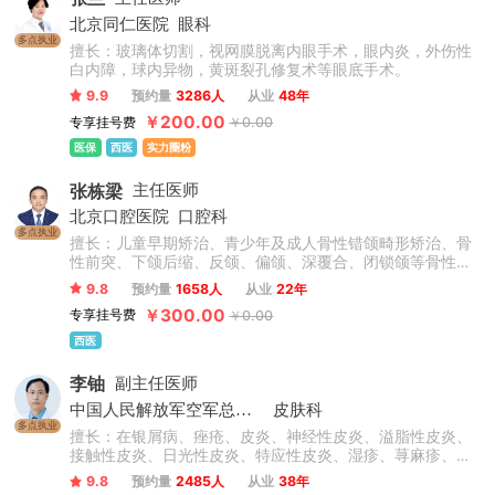
北京同仁医院
眼科
多点执业
擅长：玻璃体切割，视网膜脱离内眼手术，眼内炎，外伤性
白内障，球内异物，黄斑裂孔修复术等眼底手术。
9.9
预约量
3286人
从业
48年
￥200.00
专享挂号费
￥0.00
医保
西医
实力圈粉
张栋梁
主任医师
北京口腔医院
口腔科
多点执业
擅长：儿童早期矫治、青少年及成人骨性错颌畸形矫治、骨
性前突、下颌后缩、反颌、偏颌、深覆合、闭锁颌等骨性问
题矫治，不拔牙矫治技术，微种植支抗技术，正畸-正颌联合
9.8
预约量
1658人
从业
22年
治疗，牙周-正畸联合治疗，数字化舌侧及无托槽隐形矫治技
￥300.00
专享挂号费
￥0.00
术，复杂病例矫治。累计完成矫治案例数万例。
西医
李铀
副主任医师
中国人民解放军空军总医院
皮肤科
多点执业
擅长：在银屑病、痤疮、皮炎、神经性皮炎、溢脂性皮炎、
接触性皮炎、日光性皮炎、特应性皮炎、湿疹、荨麻疹、慢
性荨麻疹、急性荨麻疹、丘疹性荨麻疹、胆碱能性荨麻疹等
9.8
预约量
2485人
从业
38年
心身性皮肤病诊治方面有独到的见解和特色。