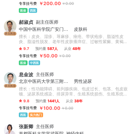
￥200.00
专享挂号费
￥0.00
医保
西医
郝淑贞
副主任医师
中国中医科学院广安门医院
皮肤科
多点执业
擅长：皮炎、湿疹、荨麻疹、痤疮、带状疱疹、脂溢性皮
炎、脂溢性脱发、老年性皮肤瘙痒症、过敏性紫癜、黄褐
斑、银屑病、白癜风、扁平疣等皮肤病的诊断及治疗。
9.7
预约量
587人
从业
48年
￥50.00
专享挂号费
￥0.00
医保
中西医
息金波
主任医师
北京中医药大学第三附属医院
男性泌尿
多点执业
擅长：性功能障碍、前列腺疾病、包皮过长、包茎、包皮嵌
顿、泌尿系统感染、排尿异常、生殖系统损伤、生殖系统感
染、男性不育症、睾丸疾病。
9.8
预约量
1441人
从业
38年
￥100.00
专享挂号费
￥0.00
西医
实力热门
张新卿
主任医师
首都医科大学宣武医院
神经内科