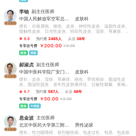
李铀
副主任医师
中国人民解放军空军总医院
皮肤科
多点执业
擅长：在银屑病、痤疮、皮炎、神经性皮炎、溢脂性皮炎、
接触性皮炎、日光性皮炎、特应性皮炎、湿疹、荨麻疹、慢
性荨麻疹、急性荨麻疹、丘疹性荨麻疹、胆碱能性荨麻疹等
9.8
预约量
2485人
从业
38年
心身性皮肤病诊治方面有独到的见解和特色。
￥200.00
专享挂号费
￥0.00
医保
西医
郝淑贞
副主任医师
中国中医科学院广安门医院
皮肤科
多点执业
擅长：皮炎、湿疹、荨麻疹、痤疮、带状疱疹、脂溢性皮
炎、脂溢性脱发、老年性皮肤瘙痒症、过敏性紫癜、黄褐
斑、银屑病、白癜风、扁平疣等皮肤病的诊断及治疗。
9.7
预约量
587人
从业
48年
￥50.00
专享挂号费
￥0.00
医保
中西医
息金波
主任医师
北京中医药大学第三附属医院
男性泌尿
多点执业
擅长：性功能障碍、前列腺疾病、包皮过长、包茎、包皮嵌