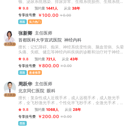
顿、泌尿系统感染、排尿异常、生殖系统损伤、生殖系统感
染、男性不育症、睾丸疾病。
9.8
预约量
1441人
从业
38年
￥100.00
专享挂号费
￥0.00
西医
实力热门
张新卿
主任医师
首都医科大学宣武医院
神经内科
多点执业
擅长：记忆障碍、痴呆、神经系统变性病、脑血管病、头晕
头痛、失眠、健忘等神经内科疾病的诊断和治疗对于神经内
科的疾病具有非常丰富的临床经验，如脑卒中、焦虑抑郁、
9.8
预约量
721人
从业
43年
失眠健忘、脑供血不足、脑梗死、脑出血、记忆力减退等。
￥800.00
专享挂号费
￥0.00
西医
患者推荐
周跃华
主任医师
北京同仁医院
眼科
多点执业
擅长：复杂性成人近视手术，成人远视手术，成人散光手
术，全飞秒激光手术，个性化半飞秒手术，全激光手术，圆
锥角膜，儿童青少年近视防控（角膜塑形镜、OK镜、离焦眼
9.8
预约量
1068人
从业
28年
镜等验配），干眼症。
￥200.00
专享挂号费
￥0.00
西医