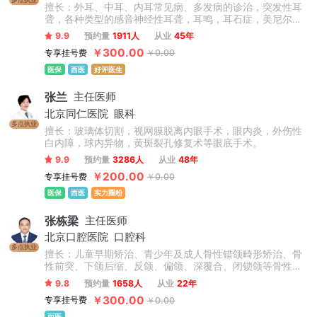
擅长：外耳、中耳、内耳常见病、多发病的诊治，突发性耳
聋，各种类型的感音神经性耳聋，耳鸣，耳石症，美尼尔氏
病等疾病的内外科治疗。先天性外中耳畸形的听力重建和整
9.9
预约量
1911人
从业
45年
形；慢性化脓性中耳炎的外科治疗，咽鼓管的解剖学研究，
￥300.00
专享挂号费
￥0.00
义耳的临床和基础研究等。
医保
西医
好评医生
张兰
主任医师
北京同仁医院
眼科
多点执业
擅长：玻璃体切割，视网膜脱离内眼手术，眼内炎，外伤性
白内障，球内异物，黄斑裂孔修复术等眼底手术。
9.9
预约量
3286人
从业
48年
￥200.00
专享挂号费
￥0.00
医保
西医
实力圈粉
张栋梁
主任医师
北京口腔医院
口腔科
多点执业
擅长：儿童早期矫治、青少年及成人骨性错颌畸形矫治、骨
性前突、下颌后缩、反颌、偏颌、深覆合、闭锁颌等骨性问
题矫治，不拔牙矫治技术，微种植支抗技术，正畸-正颌联合
9.8
预约量
1658人
从业
22年
治疗，牙周-正畸联合治疗，数字化舌侧及无托槽隐形矫治技
￥300.00
专享挂号费
￥0.00
术，复杂病例矫治。累计完成矫治案例数万例。
西医