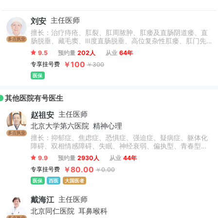
刘安
主任医师
擅长：治疗痔疮、肛裂、肛周脓肿、肛瘘及直肠阴道瘘、直
多点执业
肠脱垂、藏毛窦、Ⅲ度直肠脱垂、高位复杂性肛瘘、肛门先
天畸形、肛门膜状闭锁、肛管狭窄、肛门失禁、会阴Ⅲ度
9.5
预约量
202人
从业
64年
裂、各类肛门修复等复杂性肛肠疾病。尤其擅长治疗小儿痔
￥100
专享挂号费
￥300
疮、肛瘘等小儿肛肠疑难杂症。（只接诊15-74周岁患者，孕
妇、产妇不接诊）
医保
其他医院有号医生
赵祖安
主任医师
北京大学第六医院
精神心理
多点执业
擅长：抑郁症、焦虑症、恐惧症、强迫症、疑病症、躯体化
障碍、双相情感障碍、失眠、神经衰弱、偏执型、青春型、
紧张型、单纯型、未定型及其他型或待分类的精神障碍等精
9.9
预约量
2930人
从业
44年
神疾病。躁狂症、双相情感障碍、精神康复、精神障碍、精
￥80.00
专享挂号费
￥0.00
神心理、睡眠障碍科、躁狂症、恐惧症、神经官能症、植物
神经紊乱、头痛头晕、更年期综合征、心理咨询、注意力不
医保
西医
大国医者
集中、网瘾、青少年厌学叛逆等青少年儿童心理问题。
戴海江
主任医师
北京同仁医院
耳鼻喉科
多点执业