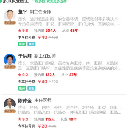
多点执业医生
会“北京市结直肠肛门病学术交流会暨卢克捷学术思想研讨会”，
一医多院 就医更多选择
并举办全国中西医结合肛肠疾病诊疗技术研修班，先后接收全
董平
副主任医师
国近800名进修生，覆盖19个省市。
擅长：运用低温射频、吻合器环切、腔镜微创等多项技术，
多点执业
专治各类痔疮、肛裂、肛周脓肿、肛门损伤、直肠脱垂。精
于高位复杂肛瘘、直肠阴道瘘等疑难手术，拥有万例微创痔
9.8
预约量
504人
从业
48年
瘘手术经验，以创伤小、恢复快为核心优势，尤其擅长复发
￥40
专享挂号费
￥100
痔、嵌顿痔等高难度微创修复。（只接诊18-70周岁患者，
孕妇、产妇不接诊）
医保
西医
于洪顺
副主任医师
擅长：大肠肛门肿瘤、高位复杂肛瘘、痔、肛裂、直肠脱
多点执业
垂，直肠肛门狭窄、炎症性肠道疾病等疑难复杂疾病的外科
治疗，婴幼儿肛门疾病的诊断及治疗，高位复杂肛瘘减低术
9.2
预约量
132人
从业
47年
后复发率及肛门功能损伤等。
￥40
专享挂号费
￥100
医保
西医
陈仲金
主任医师
擅长：痔疮、内痔、外痔、混合痔。对痔疮，肛裂，脱肛 ，
多点执业
结肠癌，结肠息肉，结肠炎，便秘及肛门局部肿瘤，肛肠外
科的疑难杂症 ，在直肠类癌的诊断治疗有独特的见解和治
9.3
预约量
115人
从业
49年
疗。
￥20
专享挂号费
￥60