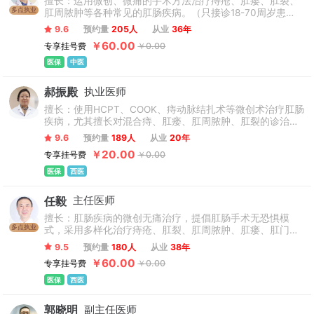
擅长：运用微创、微痛的手术方法治疗痔疮、肛瘘、肛裂、
多点执业
肛周脓肿等各种常见的肛肠疾病。（只接诊18-70周岁患
者，孕妇、产妇不接诊）
9.6
预约量
205人
从业
36年
￥60.00
专享挂号费
￥0.00
医保
中医
郝振殿
执业医师
擅长：使用HCPT、COOK、痔动脉结扎术等微创术治疗肛肠
疾病，尤其擅长对混合痔、肛瘘、肛周脓肿、肛裂的诊治和
治疗。（只接诊18-70周岁患者，孕妇、产妇不接诊）
9.6
预约量
189人
从业
20年
￥20.00
专享挂号费
￥0.00
医保
西医
任毅
主任医师
擅长：肛肠疾病的微创无痛治疗，提倡肛肠手术无恐惧模
多点执业
式，采用多样化治疗痔疮、肛裂、肛周脓肿、肛瘘、肛门瘙
痒、大便出血、直肠脱垂、肛门异物、肛门狭窄、肛周疼痛
9.5
预约量
180人
从业
38年
等疾病。（只接诊15-74周岁患者，孕妇、产妇不接诊）
￥60.00
专享挂号费
￥0.00
医保
西医
郭晓明
副主任医师