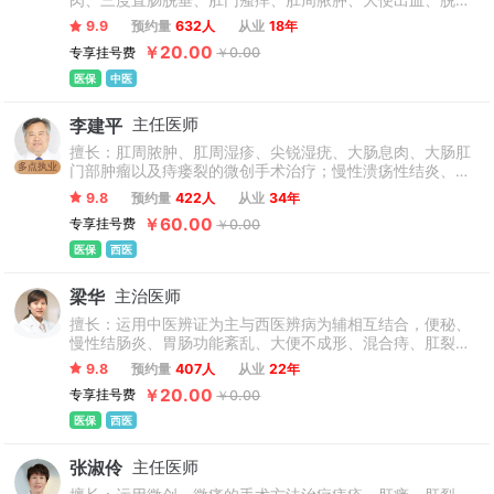
肉、三度直肠脱垂、肛门瘙痒、肛周脓肿、大便出血、脱
儿脱肛门诊”“肛肠疾病涉外门诊”等肛肠疑难疾病诊疗中心，实
肛、肛门异物、肛周疼痛；慢性萎缩性胃炎、功能性消化不
行男女分诊，门诊手术制，确保患者当天治疗，当天就可离
9.9
预约量
632人
从业
18年
良、肠易激综合症、溃疡性结肠炎、便秘等。 （只接诊18-
院，北京东大肛肠医院15年来，“不忘初心、牢记使命” 永远跟
￥20.00
专享挂号费
￥0.00
70周岁患者，孕妇、产妇不接诊）
随党的步伐，继续前进为祖国的肛肠健康事业添砖加瓦。
医保
中医
李建平
主任医师
擅长：肛周脓肿、肛周湿疹、尖锐湿疣、大肠息肉、大肠肛
多点执业
门部肿瘤以及痔瘘裂的微创手术治疗；慢性溃疡性结炎、克
隆氏病、肠易激综合征、便秘及大肠肛门部肿瘤的中西医结
9.8
预约量
422人
从业
34年
合治疗。（只接诊18-70周岁患者，孕妇、产妇不接诊）
￥60.00
专享挂号费
￥0.00
医保
西医
梁华
主治医师
擅长：运用中医辨证为主与西医辨病为辅相互结合，便秘、
慢性结肠炎、胃肠功能紊乱、大便不成形、混合痔、肛裂、
复杂性肛瘘等疾病有着较高的治疗效果。（只接诊18-70周
9.8
预约量
407人
从业
22年
岁患者，孕妇、产妇不接诊）
￥20.00
专享挂号费
￥0.00
医保
西医
张淑伶
主任医师