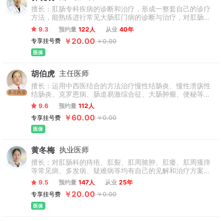
擅长：肛肠专科疾病的诊断和治疗，形成一整套自己的诊疗
方法，能熟练进行常见大肠肛门病的诊断与治疗，对肛肠科
的疑难疾病,如各种大肠炎性疾病、便秘以及各种大肠肿瘤的
9.3
预约量
122人
从业
40年
诊治具有自己的见解。（只接诊18-70周岁患者，孕妇、产
￥20.00
专享挂号费
￥0.00
妇不接诊）
医保
胡伯虎
主任医师
擅长：运用中西医结合的方法治疗慢性结肠炎、慢性溃疡性
多点执业
结肠炎、克罗恩病、肠道易激综合征、大肠肿瘤、便秘等疑
难疾病，擅长痔疮、肛瘘、肛裂、肛周脓肿、便秘等炎症性
9.6
预约量
112人
肠道疾病，采用非手术疗法治疗肛肠疾病，无痛、无后遗
￥60.00
专享挂号费
￥0.00
症，深受国内外患者欢迎，在临床、科研与教学中取得了诸
多成果。（只接诊18-70周岁患者，孕妇、产妇不接诊）
医保
黄冬梅
执业医师
擅长：对肛肠科的痔疮、肛裂、肛周脓肿、肛瘘、肛周瘙痒
等常见病、多发病、疑难病等均有自己的见解和治疗方案。
尤其擅长运用微创术治疗肛肠疾病。（只接诊18-70周岁患
9.5
预约量
147人
从业
25年
者，孕妇、产妇不接诊）
￥20.00
专享挂号费
￥0.00
医保