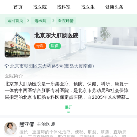
首页
找医院
找科室
找医生
健康头条
返回首页
选医院
医院详情
北京东大肛肠医院
专科
医保
北京市朝阳区东大桥路5号(蓝岛大厦南侧)
医院简介
北京东大肛肠医院是一所集医疗、预防、保健、科研、康复于
一体的中西医结合肛肠专科医院，是北京市劳动局和社会保障
局指定的北京市肛肠专科医保定点医院，自2005年以来荣获公
众信赖医院等诸多荣誉称号。医院汇集国内顶级肛肠学科专
展开
家，“肛肠病无痛减痛疗法”创始人荣文舟教授，“苁蓉通便口服
液”发明人胡伯虎教授等肛肠专家。北京东大肛肠医院始终站在
熊亚倩
主治医师
诊疗技术前沿，将微创理念成功引入肛肠疾病的诊疗,应朝阳区
卫生局政策成立了“肛肠病女子诊疗中心”，“老年便秘门诊”“小
擅长：重度痔的个体化治疗、便秘、肛裂、肛瘘、直肠息