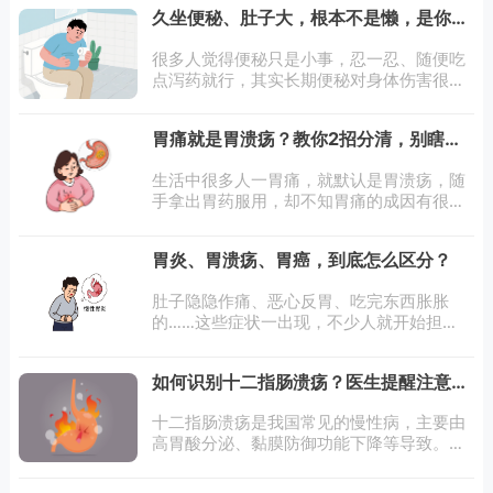
久坐便秘、肚子大，根本不是懒，是你这
些错误行为毁掉了自己的排便本能
很多人觉得便秘只是小事，忍一忍、随便吃
点泻药就行，其实长期便秘对身体伤害很
大。到底什么才算真正的便秘？不是必须每
天排便才叫正常，医学上判断便秘主要看这
胃痛就是胃溃疡？教你2招分清，别瞎吃
几点：每周排便少于3次；大便干
药耽误治疗
生活中很多人一胃痛，就默认是胃溃疡，随
手拿出胃药服用，却不知胃痛的成因有很
多。盲目用药不仅可能无效，还会掩盖真实
病情，甚至加重胃部损伤。其实，普通胃痛
胃炎、胃溃疡、胃癌，到底怎么区分？
与胃溃疡的疼痛特点、伴随症状有明显区别
肚子隐隐作痛、恶心反胃、吃完东西胀胀
的……这些症状一出现，不少人就开始担
心：到底是胃炎、胃溃疡，还是更严重的胃
癌？别慌，一起掰开揉碎了聊聊怎么区分。
如何识别十二指肠溃疡？医生提醒注意这
先看症状。胃炎就像胃在“闹脾气”，吃不对
5点
东西
十二指肠溃疡是我国常见的慢性病，主要由
高胃酸分泌、黏膜防御功能下降等导致。胃
酸与胃蛋白酶侵袭与黏膜防御失衡、幽门螺
杆菌感染、长期服非甾体抗炎药等均为风险