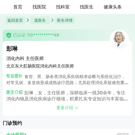
首页
找医院
找科室
找医生
健康头条
返回首页
选医生
医生详情
已认证 110**********48
彭琳
消化内科 主任医师
北京东大肛肠医院消化内科主任医师
食管、胃、肠各类消化系疾病精准诊断与系统化治疗，
对常见病、多发病形成成熟诊疗思路；尤其处理消化系疑难危重
症，能结合患者病情制定个性化、高效的诊疗策略，精准把控诊
彭琳，女，主任医师，深耕临床一线30余年，专注
疗关键环节，为诊疗效果与患者康复提供专业保障。可独立开展
消化内镜及消化疾病诊疗领域，积累扎实专业知识与丰富临床
消化道息肉镜下治疗、食道静脉曲张出血硬化/套扎/粘堵治疗、食
经验；2次赴北京友谊医院进修消化疾病及内镜诊疗专业，紧
道狭窄支架置入、梗阻性黄疸ERCP及胰胆管支架置入等内镜操
更多介绍
跟行业前沿技术，持续精进诊疗水平，为行业诊疗研究提供有
作。
价值参考，助力消化内镜领域技术创新与学科发展。
门诊预约