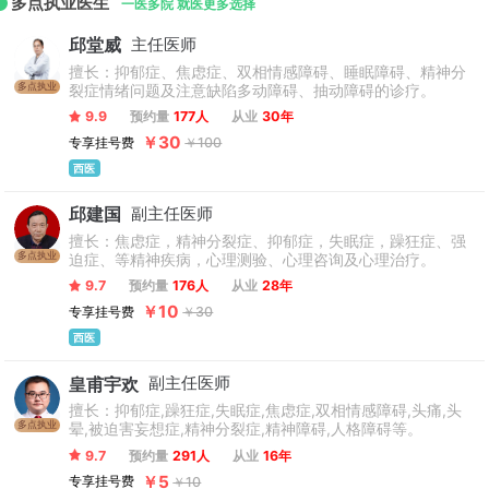
多点执业医生
一医多院 就医更多选择
邱堂威
主任医师
擅长：抑郁症、焦虑症、双相情感障碍、睡眠障碍、精神分
多点执业
裂症情绪问题及注意缺陷多动障碍、抽动障碍的诊疗。
9.9
预约量
177人
从业
30年
￥30
专享挂号费
￥100
西医
邱建国
副主任医师
擅长：焦虑症，精神分裂症、抑郁症，失眠症，躁狂症、强
多点执业
迫症、等精神疾病，心理测验、心理咨询及心理治疗。
9.7
预约量
176人
从业
28年
￥10
专享挂号费
￥30
西医
皇甫宇欢
副主任医师
擅长：抑郁症,躁狂症,失眠症,焦虑症,双相情感障碍,头痛,头
多点执业
晕,被迫害妄想症,精神分裂症,精神障碍,人格障碍等。
9.7
预约量
291人
从业
16年
￥5
专享挂号费
￥10