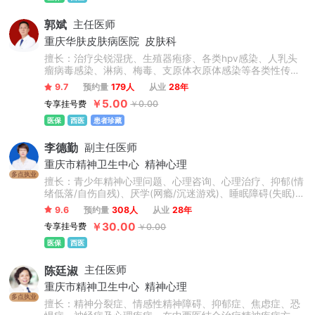
郭斌
主任医师
重庆华肤皮肤病医院
皮肤科
擅长：治疗尖锐湿疣、生殖器疱疹、各类hpv感染、人乳头
瘤病毒感染、淋病、梅毒、支原体衣原体感染等各类性传播
疾病。
9.7
预约量
179人
从业
28年
￥5.00
专享挂号费
￥0.00
医保
西医
患者珍藏
李德勤
副主任医师
重庆市精神卫生中心
精神心理
多点执业
擅长：青少年精神心理问题、心理咨询、心理治疗、抑郁(情
绪低落/自伤自残)、厌学(网瘾/沉迷游戏)、睡眠障碍(失眠)、
精神分裂(精神障碍)、焦虑、强迫症，焦虑、恐惧、强迫、
9.6
预约量
308人
从业
28年
头疼、头晕、幻听、酒精依赖、妄想、癔症、更年期、神经
￥30.00
专享挂号费
￥0.00
官能症、植物神经紊乱、拖延症、厌食症、双相情感障碍、
癔症、疑病症、胸闷、心慌、睡眠障碍、神经官能症、躯体
医保
西医
形式障碍、气短、多梦、洁癖。
陈廷淑
主任医师
重庆市精神卫生中心
精神心理
多点执业
擅长：精神分裂症、情感性精神障碍、抑郁症、焦虑症、恐