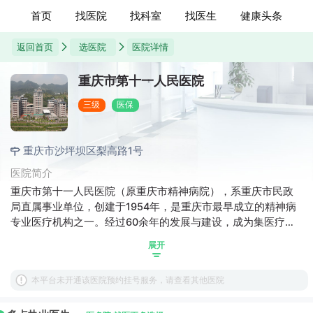
首页
找医院
找科室
找医生
健康头条
返回首页
选医院
医院详情
重庆市第十一人民医院
三级
医保
重庆市沙坪坝区梨高路1号
医院简介
重庆市第十一人民医院（原重庆市精神病院），系重庆市民政
局直属事业单位，创建于1954年，是重庆市最早成立的精神病
专业医疗机构之一。经过60余年的发展与建设，成为集医疗、
科研、教学、精神康复、疾病鉴定为一体的三级精神病专科医
展开
院。开展了对各类急、慢性精神病、神经症、心理障碍患者的
医疗救治、健康体检、早期心理危机干预、精神评残鉴定、医
本平台未开通该医院预约挂号服务，请查看其他医院
保及合医特病鉴定、卫生知识普及宣传和教育等多项工作。