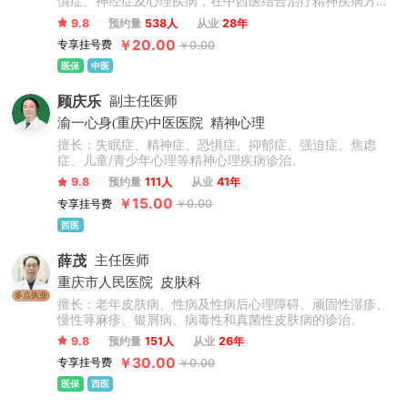
惧症、神经症及心理疾病，在中西医结合治疗精神疾病方面
积累了丰富的经验。
9.8
预约量
538人
从业
28年
￥20.00
专享挂号费
￥0.00
医保
中医
顾庆乐
副主任医师
渝一心身(重庆)中医医院
精神心理
擅长：失眠症、精神症、恐惧症、抑郁症、强迫症、焦虑
症、儿童/青少年心理等精神心理疾病诊治。
9.8
预约量
111人
从业
41年
￥15.00
专享挂号费
￥0.00
西医
薛茂
主任医师
重庆市人民医院
皮肤科
多点执业
擅长：老年皮肤病、性病及性病后心理障碍、顽固性湿疹、
慢性荨麻疹、银屑病、病毒性和真菌性皮肤病的诊治。
9.8
预约量
151人
从业
26年
￥30.00
专享挂号费
￥0.00
医保
西医