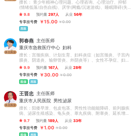
擅长： 青少年精神心理问题、心理咨询、心理治疗、抑郁
(情绪低落/自伤自残)、厌学(网瘾/沉迷游戏)、睡眠障碍(失
眠)、精神分裂(精神障碍)、强迫症等，焦虑症、老年期精神
9.8
预约量
297人
从业
56年
病、精神药物的合理使用、戒酒/酒精依赖、神经衰弱、植物
￥15.00
专享挂号费
￥0.00
神经紊乱、恐惧症、强迫症、躁狂症、双向情感障碍、儿童
多动症、抽动症、孤独症、自闭症等。
西医
郭春燕
主任医师
重庆市急救医疗中心
妇科
多点执业
擅长：宫颈疾病、计划生育、妇科炎症（如宫颈炎、子宫内
膜炎、阴道炎、输卵管炎、外阴炎等）、女性不孕症、妇科
良恶性肿瘤等妇科常见病、多发病及疑难病诊治，宫腔镜、
9.9
预约量
167人
从业
28年
腹腔镜技术应用娴熟。
￥30.00
专享挂号费
￥0.00
医保
西医
王晋忠
主任医师
重庆市人民医院
男性泌尿
多点执业
擅长：阳痿早泄、包皮包茎、男性性功能能障碍、前列腺疾
病、泌尿生殖感染、龟头炎、睾丸疾病、附睾炎、延长增
粗、hpv、梅毒、不孕不育等男性疾病
9.7
预约量
189人
从业
33年
￥1.00
专享挂号费
￥0.00
医保
西医