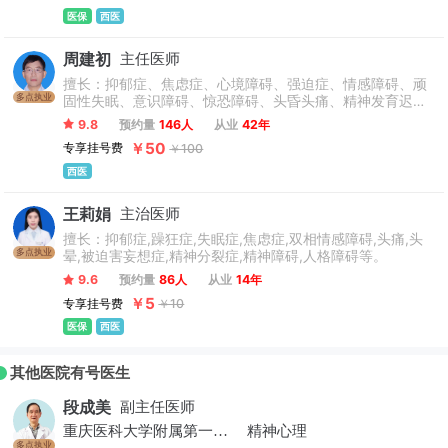
医保
西医
周建初
主任医师
擅长：抑郁症、焦虑症、心境障碍、强迫症、情感障碍、顽
多点执业
固性失眠、意识障碍、惊恐障碍、头昏头痛、精神发育迟
滞、神经衰弱、成瘾疾病、妄想症、精神分裂症、神经症、
9.8
预约量
146人
从业
42年
精神障碍等疾病的治疗以及精神药物临床研究。
￥50
专享挂号费
￥100
西医
王莉娟
主治医师
擅长：抑郁症,躁狂症,失眠症,焦虑症,双相情感障碍,头痛,头
多点执业
晕,被迫害妄想症,精神分裂症,精神障碍,人格障碍等。
9.6
预约量
86人
从业
14年
￥5
专享挂号费
￥10
医保
西医
其他医院有号医生
段成美
副主任医师
重庆医科大学附属第一医院
精神心理
多点执业