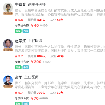
牛京育
副主任医师
擅长：运用中西医结合治疗的方式诊治成人及儿童心理问题及
多点执业
碍、慢性疲劳综合征、心血管神经症等精神心理类疾病，特别
9.6
预约量
531人
从业
46年
￥40
专享挂号费
￥100
医保
西医
赵宗江
主任医师
擅长：运用中西医结合方法治疗急、慢性肾炎，隐匿性肾炎，
多点执业
原发和继发性肾脏疾病。同时对慢性胃炎，胃溃疡和十二指肠
效果。
9.7
预约量
684人
从业
42年
￥200
专享挂号费
￥400
医保
中医
余学
主任医师
擅长：精神分裂症、抑郁症、焦虑症、强迫症、失眠症、神经
多点执业
家庭心理咨询，儿童青少年心理行为问题的心理咨询与治疗，
9.7
预约量
799人
从业
30年
￥70
专享挂号费
￥200
医保
西医