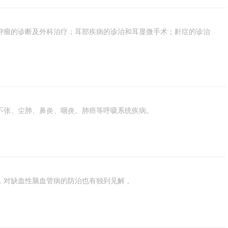
肿瘤的诊断及外科治疗；耳部疾病的诊治和耳显微手术；鼾症的诊治
不张、尘肺、鼻炎、咽炎、肺癌等呼吸系统疾病。
，对缺血性脑血管病的防治也有独到见解 。