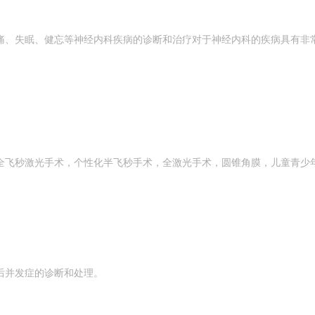
痛、失眠、健忘等神经内科疾病的诊断和治疗对于神经内科的疾病具有非
全飞秒激光手术，个性化半飞秒手术，全激光手术，圆锥角膜，儿童青少
后并发症的诊断和处理。