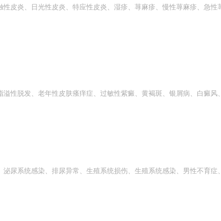
触性皮炎、日光性皮炎、特应性皮炎、湿疹、荨麻疹、慢性荨麻疹、急性
脂溢性脱发、老年性皮肤瘙痒症、过敏性紫癜、黄褐斑、银屑病、白癜风
、泌尿系统感染、排尿异常、生殖系统损伤、生殖系统感染、男性不育症