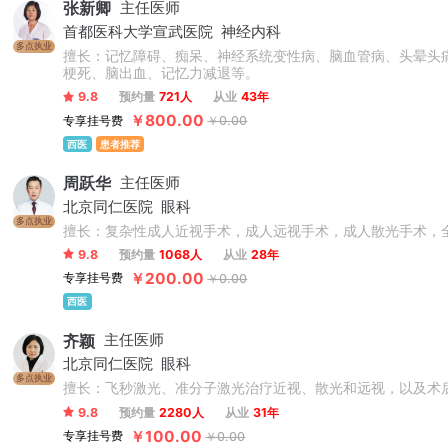
张新卿
主任医师
首都医科大学宣武医院
神经内科
多点执业
擅长：记忆障碍、痴呆、神经系统变性病、脑血管病、头晕头
梗死、脑出血、记忆力减退等。
9.8
预约量
721人
从业
43年
￥800.00
专享挂号费
￥0.00
西医
患者推荐
周跃华
主任医师
北京同仁医院
眼科
多点执业
擅长：复杂性成人近视手术，成人远视手术，成人散光手术，
9.8
预约量
1068人
从业
28年
￥200.00
专享挂号费
￥0.00
西医
齐颖
主任医师
北京同仁医院
眼科
多点执业
擅长：飞秒激光、准分子激光治疗近视、散光和远视，以及术
9.8
预约量
2280人
从业
31年
￥100.00
专享挂号费
￥0.00