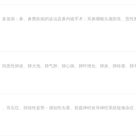
、多发病；鼻、鼻窦疾病的诊治及鼻内镜手术；耳鼻咽喉头颈部良、恶性
、间质性肺炎、肺大泡、肺气肿、肺心病、肺纤维化、肺炎、肺栓塞、肺
、耳石症、持续性姿势 - 感知性头晕、前庭神经炎等神经系统疑难杂症