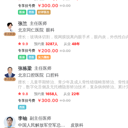
￥300.00
专享挂号费
￥0.00
医保
西医
好评医生
张兰
主任医师
北京同仁医院
眼科
多点执业
擅长：玻璃体切割，视网膜脱离内眼手术，眼内炎，外伤性白
9.9
预约量
3287人
从业
48年
￥200.00
专享挂号费
￥0.00
医保
西医
实力圈粉
张栋梁
主任医师
北京口腔医院
口腔科
多点执业
擅长：儿童早期矫治、青少年及成人骨性错颌畸形矫治、骨性
疗，数字化舌侧及无托槽隐形矫治技术，复杂病例矫治。累计
9.8
预约量
1658人
从业
22年
￥300.00
专享挂号费
￥0.00
西医
李铀
副主任医师
中国人民解放军空军总医院
皮肤科