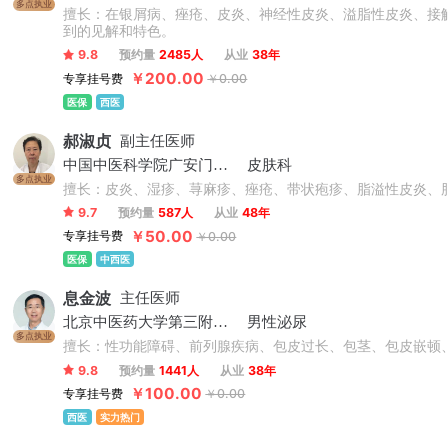
多点执业
擅长：在银屑病、痤疮、皮炎、神经性皮炎、溢脂性皮炎、接
到的见解和特色。
9.8
预约量
2485人
从业
38年
￥200.00
专享挂号费
￥0.00
医保
西医
郝淑贞
副主任医师
中国中医科学院广安门医院
皮肤科
多点执业
擅长：皮炎、湿疹、荨麻疹、痤疮、带状疱疹、脂溢性皮炎、
9.7
预约量
587人
从业
48年
￥50.00
专享挂号费
￥0.00
医保
中西医
息金波
主任医师
北京中医药大学第三附属医院
男性泌尿
多点执业
擅长：性功能障碍、前列腺疾病、包皮过长、包茎、包皮嵌顿
9.8
预约量
1441人
从业
38年
￥100.00
专享挂号费
￥0.00
西医
实力热门