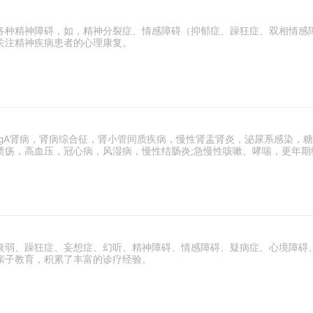
各种精神障碍，如，精神分裂症、情感障碍（抑郁症、躁狂症、双相情感
关注精神疾病患者的心理康复。
IgA肾病，肾病综合征，肾小管间质疾病，慢性肾盂肾炎，泌尿系感染，
溃疡，高血压，冠心病，风湿病，慢性结肠炎;急慢性咳嗽、哮喘，更年
衰弱、躁狂症、妄想症、幻听、精神障碍、情感障碍、疑病症、心境障碍
亲子教育，积累了丰富的诊疗经验。