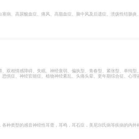
白塞病、高尿酸血症、痛风、高脂血症、脑中风及后遗症、溃疡性结肠炎
碍、双相情感障碍、失眠、神经衰弱、偏执型、青春型、紧张型、单纯型
、恐惧症、神经官能症、植物神经紊乱、头痛头晕、更年期综合征、心理
，各种类型的感音神经性耳聋，耳鸣，耳石症，美尼尔氏病等疾病的内外