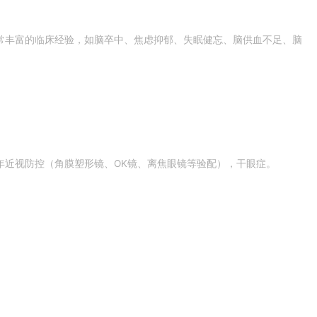
常丰富的临床经验，如脑卒中、焦虑抑郁、失眠健忘、脑供血不足、脑
年近视防控（角膜塑形镜、OK镜、离焦眼镜等验配），干眼症。