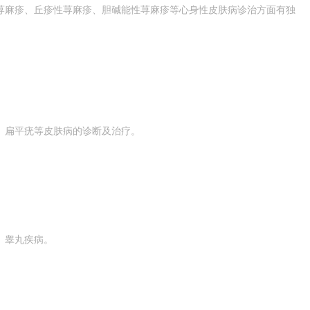
荨麻疹、丘疹性荨麻疹、胆碱能性荨麻疹等心身性皮肤病诊治方面有独
、扁平疣等皮肤病的诊断及治疗。
、睾丸疾病。