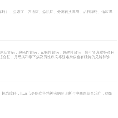
障碍）、焦虑症、强迫症、恐惧症、分离转换障碍、品行障碍、适应障
糖尿病肾病，狼疮性肾病，紫癜性肾病，尿酸性肾病，慢性肾衰竭等多种
期综合征、月经病和带下病及男性疾病等疑难杂病也有独特的见解和诊疗
、惊恐障碍，以及心身疾病等精神疾病的诊断与中西医结合治疗，婚姻