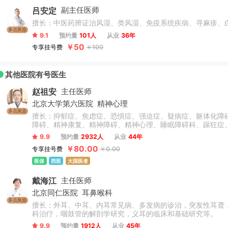
吕安定
副主任医师
擅长：中医药辨证治风湿、类风湿、免疫系统疾病、寻麻疹、
多点执业
9.1
预约量
101人
从业
36年
￥50
专享挂号费
￥100
其他医院有号医生
赵祖安
主任医师
北京大学第六医院
精神心理
多点执业
擅长：抑郁症、焦虑症、恐惧症、强迫症、疑病症、躯体化障
障碍、精神康复、精神障碍、精神心理、睡眠障碍科、躁狂症
9.9
预约量
2932人
从业
44年
￥80.00
专享挂号费
￥0.00
医保
西医
大国医者
戴海江
主任医师
北京同仁医院
耳鼻喉科
多点执业
擅长：外耳、中耳、内耳常见病、多发病的诊治，突发性耳聋
科治疗，咽鼓管的解剖学研究，义耳的临床和基础研究等。
9.9
预约量
1912人
从业
45年