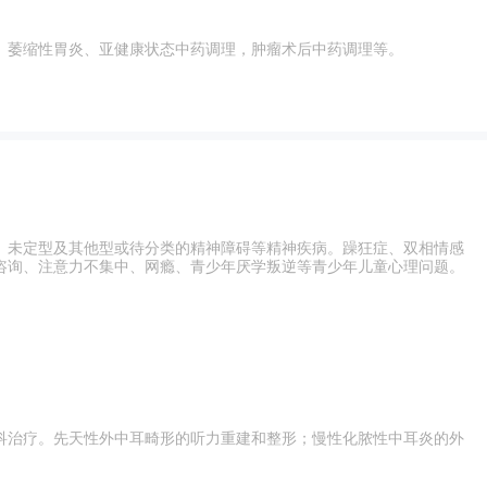
、萎缩性胃炎、亚健康状态中药调理，肿瘤术后中药调理等。
、未定型及其他型或待分类的精神障碍等精神疾病。躁狂症、双相情感
咨询、注意力不集中、网瘾、青少年厌学叛逆等青少年儿童心理问题。
科治疗。先天性外中耳畸形的听力重建和整形；慢性化脓性中耳炎的外