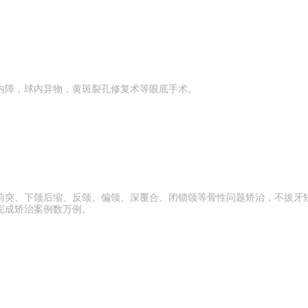
内障，球内异物，黄斑裂孔修复术等眼底手术。
前突、下颌后缩、反颌、偏颌、深覆合、闭锁颌等骨性问题矫治，不拔牙矫
完成矫治案例数万例。