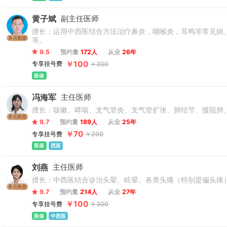
黄子斌
副主任医师
擅长：运用中西医结合方法治疗鼻炎，咽喉炎，耳鸣等常见病
多点执业
等。
9.5
预约量
172人
从业
26年
￥100
专享挂号费
￥300
医保
冯海军
主任医师
擅长：咳嗽、哮喘、支气管炎、支气管扩张、肺结节、慢阻肺
多点执业
9.7
预约量
189人
从业
25年
￥70
专享挂号费
￥200
医保
西医
刘燕
主任医师
擅长：中西医结合诊治头晕、眩晕、各类头痛（特别是偏头痛）
多点执业
9.7
预约量
214人
从业
27年
￥100
专享挂号费
￥300
医保
中西医