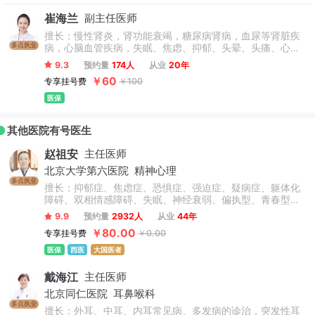
崔海兰
副主任医师
擅长：慢性肾炎，肾功能衰竭，糖尿病肾病，血尿等肾脏疾
多点执业
病，心脑血管疾病，失眠、焦虑、抑郁、头晕、头痛、心
悸、胸闷、咳嗽、胃胀胃痛、便秘等内科疾病，月经不调、
9.3
预约量
174人
从业
20年
痛经、更年期综合征等妇科疾病，儿科疾病，男性疾病。
￥60
专享挂号费
￥100
医保
其他医院有号医生
赵祖安
主任医师
北京大学第六医院
精神心理
多点执业
擅长：抑郁症、焦虑症、恐惧症、强迫症、疑病症、躯体化
障碍、双相情感障碍、失眠、神经衰弱、偏执型、青春型、
紧张型、单纯型、未定型及其他型或待分类的精神障碍等精
9.9
预约量
2932人
从业
44年
神疾病。躁狂症、双相情感障碍、精神康复、精神障碍、精
￥80.00
专享挂号费
￥0.00
神心理、睡眠障碍科、躁狂症、恐惧症、神经官能症、植物
神经紊乱、头痛头晕、更年期综合征、心理咨询、注意力不
医保
西医
大国医者
集中、网瘾、青少年厌学叛逆等青少年儿童心理问题。
戴海江
主任医师
北京同仁医院
耳鼻喉科
多点执业
擅长：外耳、中耳、内耳常见病、多发病的诊治，突发性耳