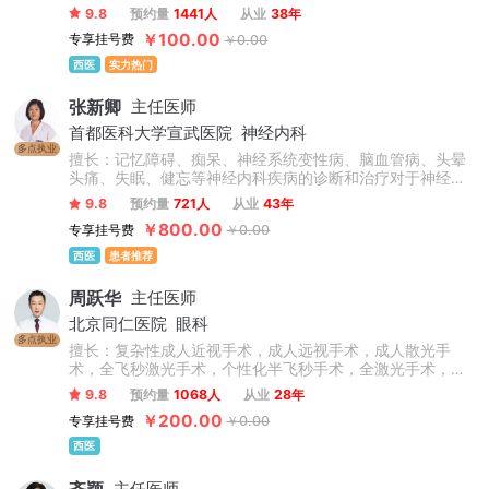
染、男性不育症、睾丸疾病。
9.8
预约量
1441人
从业
38年
￥100.00
专享挂号费
￥0.00
西医
实力热门
张新卿
主任医师
首都医科大学宣武医院
神经内科
多点执业
擅长：记忆障碍、痴呆、神经系统变性病、脑血管病、头晕
头痛、失眠、健忘等神经内科疾病的诊断和治疗对于神经内
科的疾病具有非常丰富的临床经验，如脑卒中、焦虑抑郁、
9.8
预约量
721人
从业
43年
失眠健忘、脑供血不足、脑梗死、脑出血、记忆力减退等。
￥800.00
专享挂号费
￥0.00
西医
患者推荐
周跃华
主任医师
北京同仁医院
眼科
多点执业
擅长：复杂性成人近视手术，成人远视手术，成人散光手
术，全飞秒激光手术，个性化半飞秒手术，全激光手术，圆
锥角膜，儿童青少年近视防控（角膜塑形镜、OK镜、离焦眼
9.8
预约量
1068人
从业
28年
镜等验配），干眼症。
￥200.00
专享挂号费
￥0.00
西医
齐颖
主任医师