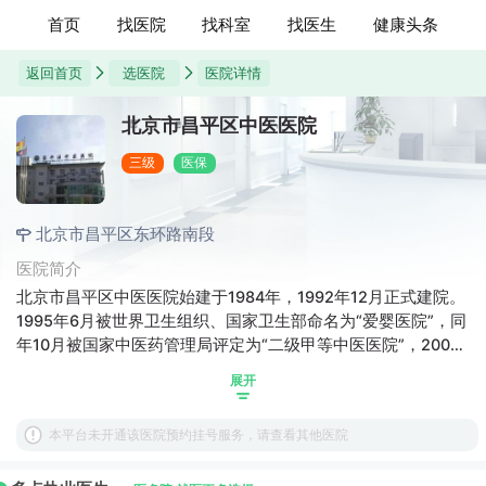
首页
找医院
找科室
找医生
健康头条
返回首页
选医院
医院详情
北京市昌平区中医医院
三级
医保
北京市昌平区东环路南段
医院简介
北京市昌平区中医医院始建于1984年，1992年12月正式建院。
1995年6月被世界卫生组织、国家卫生部命名为“爱婴医院”，同
年10月被国家中医药管理局评定为“二级甲等中医医院”，2009
年2月成为“北京中医药大学昌平临床教学医院”，2012年9月顺
展开
利通过国家中医药管理局三级甲等中医医院的评审验收，于
2012年12月以租赁方式开辟医院南院区(5000㎡)，打造以健康
本平台未开通该医院预约挂号服务，请查看其他医院
体检、中医体质辨识、治未病、针灸按摩、内病外治等中医诊
疗技术为主的中医综合诊疗区和健康管理中心，同时建立北京