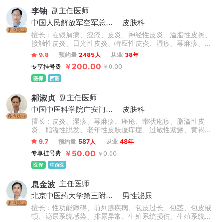
李铀
副主任医师
中国人民解放军空军总医院
皮肤科
多点执业
擅长：在银屑病、痤疮、皮炎、神经性皮炎、溢脂性皮炎、
接触性皮炎、日光性皮炎、特应性皮炎、湿疹、荨麻疹、慢
性荨麻疹、急性荨麻疹、丘疹性荨麻疹、胆碱能性荨麻疹等
9.8
预约量
2485人
从业
38年
心身性皮肤病诊治方面有独到的见解和特色。
￥200.00
专享挂号费
￥0.00
医保
西医
郝淑贞
副主任医师
中国中医科学院广安门医院
皮肤科
多点执业
擅长：皮炎、湿疹、荨麻疹、痤疮、带状疱疹、脂溢性皮
炎、脂溢性脱发、老年性皮肤瘙痒症、过敏性紫癜、黄褐
斑、银屑病、白癜风、扁平疣等皮肤病的诊断及治疗。
9.7
预约量
587人
从业
48年
￥50.00
专享挂号费
￥0.00
医保
中西医
息金波
主任医师
北京中医药大学第三附属医院
男性泌尿
多点执业
擅长：性功能障碍、前列腺疾病、包皮过长、包茎、包皮嵌
顿、泌尿系统感染、排尿异常、生殖系统损伤、生殖系统感