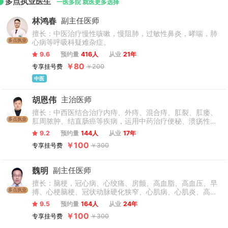
多点执业医生
中医药大学临床教学基地。
一医多院 就医更多选择
林鸿春
副主任医师
擅长：中医治疗慢性咳嗽，慢阻肺，过敏性鼻炎，哮喘，肺
多点执业
心病等呼吸科疑难杂症。
9.6
预约量
416人
从业
21年
￥80
专享挂号费
￥200
中医
胡恩伟
主治医师
擅长：中西医结合治疗内痔、外痔、混合痔、肛裂、肛瘘、
多点执业
肛周脓肿、结直肠癌等疾病，运用中药治疗便秘、溃疡性结
肠炎、调理体质有自己的方法，擅长痔上黏膜环形切除术、
9.2
预约量
144人
从业
17年
弹力线套扎术、铜离电子化学治疗术、消痔灵注射术、复杂
￥100
专享挂号费
￥300
高位肛周脓肿一期根治术、复杂肛瘘切开挂线术等。
魏明
副主任医师
擅长：脑梗，冠心病、心绞痛、房颤、高血脂、高血压、早
多点执业
搏、心梗脑梗、冠状动脉硬化狭窄、心肌病、心肌炎、高脂
血症、心律失常、前列腺疾病等疾病。
9.5
预约量
164人
从业
24年
￥100
专享挂号费
￥300