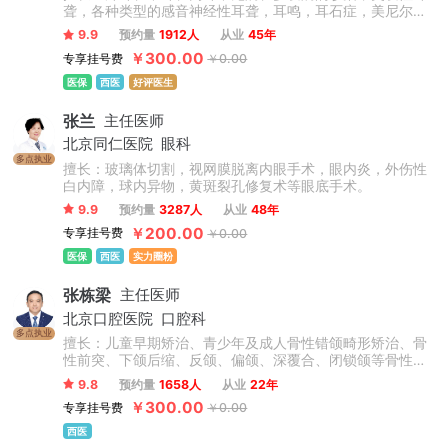
聋，各种类型的感音神经性耳聋，耳鸣，耳石症，美尼尔氏
病等疾病的内外科治疗。先天性外中耳畸形的听力重建和整
9.9
预约量
1912人
从业
45年
形；慢性化脓性中耳炎的外科治疗，咽鼓管的解剖学研究，
￥300.00
专享挂号费
￥0.00
义耳的临床和基础研究等。
医保
西医
好评医生
张兰
主任医师
北京同仁医院
眼科
多点执业
擅长：玻璃体切割，视网膜脱离内眼手术，眼内炎，外伤性
白内障，球内异物，黄斑裂孔修复术等眼底手术。
9.9
预约量
3287人
从业
48年
￥200.00
专享挂号费
￥0.00
医保
西医
实力圈粉
张栋梁
主任医师
北京口腔医院
口腔科
多点执业
擅长：儿童早期矫治、青少年及成人骨性错颌畸形矫治、骨
性前突、下颌后缩、反颌、偏颌、深覆合、闭锁颌等骨性问
题矫治，不拔牙矫治技术，微种植支抗技术，正畸-正颌联合
9.8
预约量
1658人
从业
22年
治疗，牙周-正畸联合治疗，数字化舌侧及无托槽隐形矫治技
￥300.00
专享挂号费
￥0.00
术，复杂病例矫治。累计完成矫治案例数万例。
西医