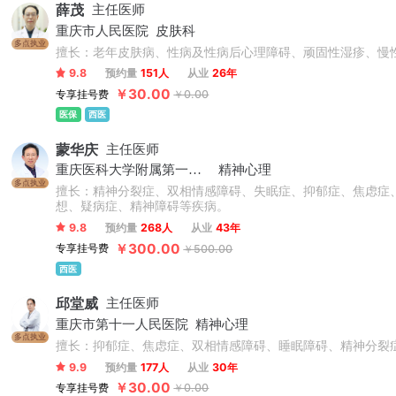
薛茂
主任医师
重庆市人民医院
皮肤科
多点执业
擅长：老年皮肤病、性病及性病后心理障碍、顽固性湿疹、慢
9.8
预约量
151人
从业
26年
￥30.00
专享挂号费
￥0.00
医保
西医
蒙华庆
主任医师
重庆医科大学附属第一医院
精神心理
多点执业
擅长：精神分裂症、双相情感障碍、失眠症、抑郁症、焦虑症
想、疑病症、精神障碍等疾病。
9.8
预约量
268人
从业
43年
￥300.00
专享挂号费
￥500.00
西医
邱堂威
主任医师
重庆市第十一人民医院
精神心理
多点执业
擅长：抑郁症、焦虑症、双相情感障碍、睡眠障碍、精神分裂
9.9
预约量
177人
从业
30年
￥30.00
专享挂号费
￥0.00