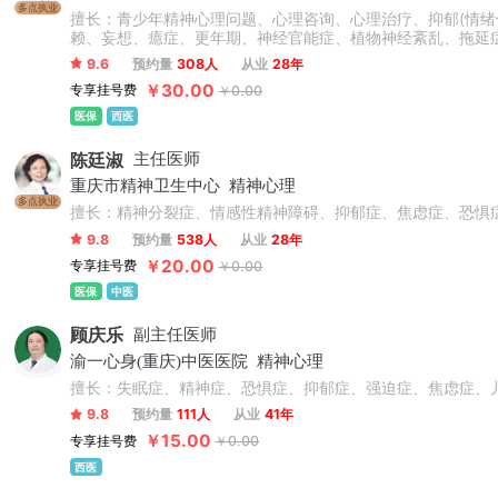
多点执业
擅长：青少年精神心理问题、心理咨询、心理治疗、抑郁(情绪低
赖、妄想、癔症、更年期、神经官能症、植物神经紊乱、拖延
9.6
预约量
308人
从业
28年
￥30.00
专享挂号费
￥0.00
医保
西医
陈廷淑
主任医师
重庆市精神卫生中心
精神心理
多点执业
擅长：精神分裂症、情感性精神障碍、抑郁症、焦虑症、恐惧
9.8
预约量
538人
从业
28年
￥20.00
专享挂号费
￥0.00
医保
中医
顾庆乐
副主任医师
渝一心身(重庆)中医医院
精神心理
擅长：失眠症、精神症、恐惧症、抑郁症、强迫症、焦虑症、
9.8
预约量
111人
从业
41年
￥15.00
专享挂号费
￥0.00
西医