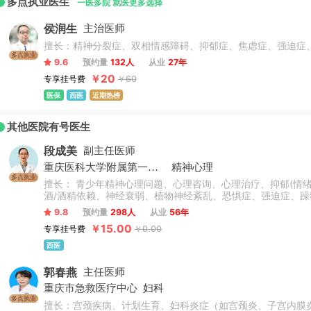
多点执业医生
一医多院 就医更多选择
侯润生
主治医师
多点执业
9.6
预约量
132人
从业
27年
￥20
专享挂号费
￥60
医保
西医
近期热榜
其他医院有号医生
段成美
副主任医师
重庆医科大学附属第一医院
精神心理
多点执业
擅长： 青少年精神心理问题、心理咨询、心理治疗、抑郁(情绪
酒/酒精依赖、神经衰弱、植物神经紊乱、恐惧症、强迫症、
9.8
预约量
298人
从业
56年
￥15.00
专享挂号费
￥0.00
西医
郭春燕
主任医师
重庆市急救医疗中心
妇科
多点执业
擅长：宫颈疾病、计划生育、妇科炎症（如宫颈炎、子宫内膜