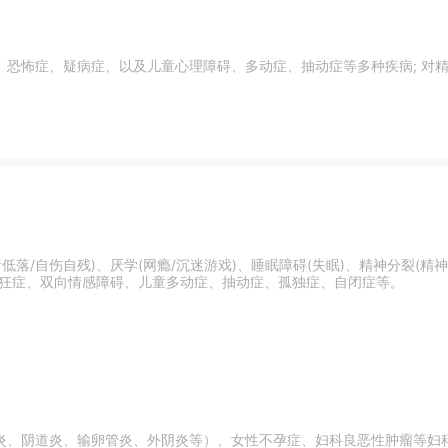
擅长：精神分裂
低落/自伤自残)、厌学(网瘾/沉迷游戏)、睡眠障碍(失眠)、精神分裂(
躁狂症、双向情感障碍、儿童多动症、抽动症、孤独症、自闭症等。
炎、阴道炎、输卵管炎、外阴炎等）、女性不孕症、妇科良恶性肿瘤等妇