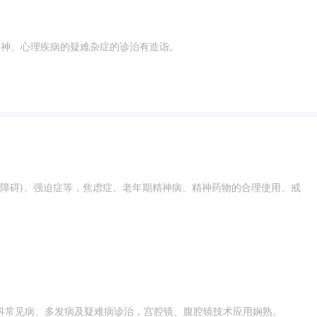
症、双相情感障碍、抑郁症、焦虑症、强迫症、恐怖症、疑病症、以及儿童心理障碍、多动症、抽动症等多种疾病; 对精神、心理疾病的疑难杂症的诊治有造诣。
精神障碍)、强迫症等，焦虑症、老年期精神病、精神药物的合理使用、戒
科常见病、多发病及疑难病诊治，宫腔镜、腹腔镜技术应用娴熟。