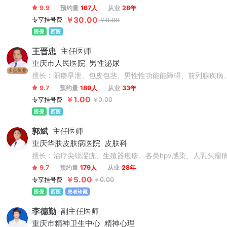
9.9
预约量
167人
从业
28年
￥30.00
专享挂号费
￥0.00
医保
西医
王晋忠
主任医师
重庆市人民医院
男性泌尿
多点执业
擅长：阳痿早泄、包皮包茎、男性性功能能障碍、前列腺疾病、
9.7
预约量
189人
从业
33年
￥1.00
专享挂号费
￥0.00
医保
西医
郭斌
主任医师
重庆华肤皮肤病医院
皮肤科
擅长：治疗尖锐湿疣、生殖器疱疹、各类hpv感染、人乳头瘤
9.7
预约量
179人
从业
28年
￥5.00
专享挂号费
￥0.00
医保
西医
患者珍藏
李德勤
副主任医师
重庆市精神卫生中心
精神心理