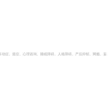
多动症、癔症、心理咨询、睡眠障碍、人格障碍、产后抑郁、网瘾、妄