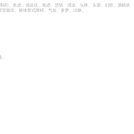
精神障碍)、焦虑、强迫症，焦虑、恐惧、强迫、头疼、头晕、幻听、酒精依
经官能症、躯体形式障碍、气短、多梦、洁癖。
验。