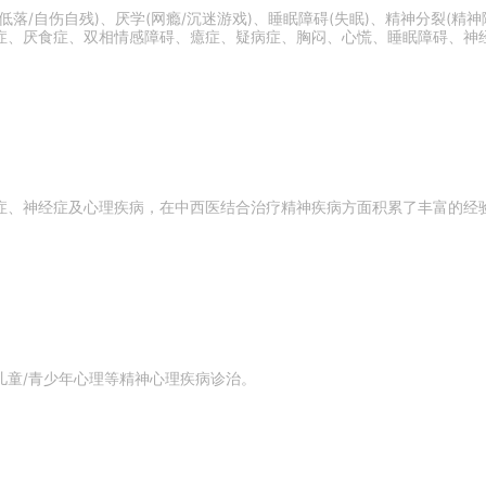
落/自伤自残)、厌学(网瘾/沉迷游戏)、睡眠障碍(失眠)、精神分裂(
症、厌食症、双相情感障碍、癔症、疑病症、胸闷、心慌、睡眠障碍、神
症、神经症及心理疾病，在中西医结合治疗精神疾病方面积累了丰富的经
儿童/青少年心理等精神心理疾病诊治。