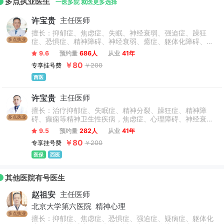
多点执业医生
院全体职工始终秉承着“仁爱、精术、奉献、进取”的办院精神，
一医多院 就医更多选择
积极打造国内知名，市内领先，技术精湛，服务一流的二级甲
许宝贵
主任医师
等精神专科医院，为推动我区的精神卫生事业健康可持续发
擅长：抑郁症、焦虑症、失眠、神经衰弱、强迫症、躁狂
展，保障“世园会”和“冬奥会”顺利建设和筹办，维护社会和谐稳
多点执业
症、恐惧症、精神障碍、神经衰弱、癔症、躯体化障碍、幻
定和人民的精神健康保驾护航。
听幻觉、植物神经系乱、神经官能症、头晕头痛、青少年儿
9.6
预约量
686人
从业
41年
童心理咨询、自闭症、儿童焦虑症、青少年叛逆、学习障
￥80
专享挂号费
￥200
碍、自残、青少年厌学、小儿抽动症、注意缺陷多动障碍、
发育迟缓、智力低下、创伤后应激障碍、疑病症、妄想症、
西医
被害妄想症等。精神分裂症、双相障碍、器质性精神障碍等
重性疾病的诊断及治疗。
许宝贵
主任医师
擅长：治疗抑郁症、失眠症、精神分裂、躁狂症、精神障
多点执业
碍、癫痫等精神卫生性疾病，焦虑症、心理障碍、神经衰弱
强迫症等。
9.5
预约量
282人
从业
41年
￥80
专享挂号费
￥200
医保
西医
其他医院有号医生
赵祖安
主任医师
北京大学第六医院
精神心理
多点执业
擅长：抑郁症、焦虑症、恐惧症、强迫症、疑病症、躯体化