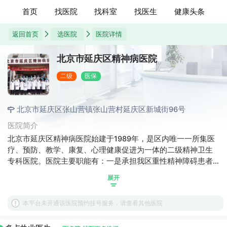
首页
找医院
找科室
找医生
健康头条
返回首页
选医院
医院详情
北京市延庆区精神病医院
二级
医保
北京市延庆区张山营镇张山营村延庆区新城街96号
医院简介
北京市延庆区精神病医院始建于1989年，是区内唯一一所集医
疗、预防、教学、康复、心理健康促进为一体的二级精神卫生
专科医院。医院主要职能有：一是承担我区重性精神障碍患者
的预防、诊断、治疗等相关工作；二是承担区级精防机构管理
展开
职能，负责全区社区重性精神病精神疾病访视、评估、康复等
工作，保障社会和谐稳定；三是承担社区严重精神障碍患者应
本平台未开通该医院预约挂号服务，请查看其他医院
急突发事件医疗处置；四是承担我区社会心理健康服务体系建
设和心理健康促进任务；五是承担全区精神残疾鉴定工作。 医