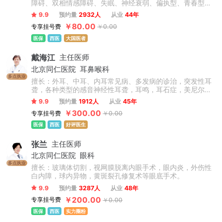
障碍、双相情感障碍、失眠、神经衰弱、偏执型、青春型、
紧张型、单纯型、未定型及其他型或待分类的精神障碍等精
9.9
预约量
2932人
从业
44年
神疾病。躁狂症、双相情感障碍、精神康复、精神障碍、精
￥80.00
专享挂号费
￥0.00
神心理、睡眠障碍科、躁狂症、恐惧症、神经官能症、植物
神经紊乱、头痛头晕、更年期综合征、心理咨询、注意力不
医保
西医
大国医者
集中、网瘾、青少年厌学叛逆等青少年儿童心理问题。
戴海江
主任医师
北京同仁医院
耳鼻喉科
多点执业
擅长：外耳、中耳、内耳常见病、多发病的诊治，突发性耳
聋，各种类型的感音神经性耳聋，耳鸣，耳石症，美尼尔氏
病等疾病的内外科治疗。先天性外中耳畸形的听力重建和整
9.9
预约量
1912人
从业
45年
形；慢性化脓性中耳炎的外科治疗，咽鼓管的解剖学研究，
￥300.00
专享挂号费
￥0.00
义耳的临床和基础研究等。
医保
西医
好评医生
张兰
主任医师
北京同仁医院
眼科
多点执业
擅长：玻璃体切割，视网膜脱离内眼手术，眼内炎，外伤性
白内障，球内异物，黄斑裂孔修复术等眼底手术。
9.9
预约量
3287人
从业
48年
￥200.00
专享挂号费
￥0.00
医保
西医
实力圈粉