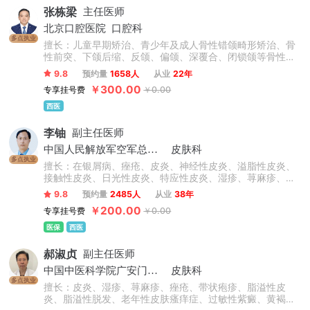
张栋梁
主任医师
北京口腔医院
口腔科
多点执业
擅长：儿童早期矫治、青少年及成人骨性错颌畸形矫治、骨
性前突、下颌后缩、反颌、偏颌、深覆合、闭锁颌等骨性问
题矫治，不拔牙矫治技术，微种植支抗技术，正畸-正颌联合
9.8
预约量
1658人
从业
22年
治疗，牙周-正畸联合治疗，数字化舌侧及无托槽隐形矫治技
￥300.00
专享挂号费
￥0.00
术，复杂病例矫治。累计完成矫治案例数万例。
西医
李铀
副主任医师
中国人民解放军空军总医院
皮肤科
多点执业
擅长：在银屑病、痤疮、皮炎、神经性皮炎、溢脂性皮炎、
接触性皮炎、日光性皮炎、特应性皮炎、湿疹、荨麻疹、慢
性荨麻疹、急性荨麻疹、丘疹性荨麻疹、胆碱能性荨麻疹等
9.8
预约量
2485人
从业
38年
心身性皮肤病诊治方面有独到的见解和特色。
￥200.00
专享挂号费
￥0.00
医保
西医
郝淑贞
副主任医师
中国中医科学院广安门医院
皮肤科
多点执业
擅长：皮炎、湿疹、荨麻疹、痤疮、带状疱疹、脂溢性皮
炎、脂溢性脱发、老年性皮肤瘙痒症、过敏性紫癜、黄褐