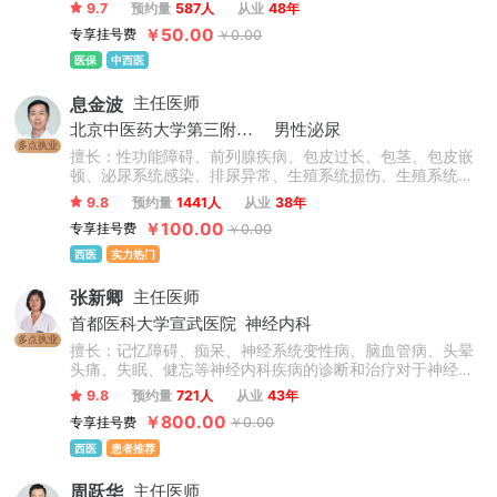
斑、银屑病、白癜风、扁平疣等皮肤病的诊断及治疗。
9.7
预约量
587人
从业
48年
￥50.00
专享挂号费
￥0.00
医保
中西医
息金波
主任医师
北京中医药大学第三附属医院
男性泌尿
多点执业
擅长：性功能障碍、前列腺疾病、包皮过长、包茎、包皮嵌
顿、泌尿系统感染、排尿异常、生殖系统损伤、生殖系统感
染、男性不育症、睾丸疾病。
9.8
预约量
1441人
从业
38年
￥100.00
专享挂号费
￥0.00
西医
实力热门
张新卿
主任医师
首都医科大学宣武医院
神经内科
多点执业
擅长：记忆障碍、痴呆、神经系统变性病、脑血管病、头晕
头痛、失眠、健忘等神经内科疾病的诊断和治疗对于神经内
科的疾病具有非常丰富的临床经验，如脑卒中、焦虑抑郁、
9.8
预约量
721人
从业
43年
失眠健忘、脑供血不足、脑梗死、脑出血、记忆力减退等。
￥800.00
专享挂号费
￥0.00
西医
患者推荐
周跃华
主任医师