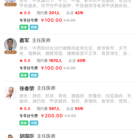
擅长：甲状腺结节、甲亢、甲减、桥本氏甲状腺炎、亚急性
多点执业
甲状腺炎、结节性甲状腺肿、甲状腺癌等各类甲状腺疾病，
乳腺增生、乳腺囊肿、乳腺肿块、乳腺结节等乳腺疾病。
9.8
预约量
201人
从业
42年
￥100.00
专享挂号费
￥0.00
医保
西医
蔡军
主任医师
擅长：中西医结合治疗腰椎间盘突出症、椎管狭窄、关节
多点执业
炎、颈椎病、腰椎滑脱、腰椎曲度不正常、骨质增生、肩周
炎、腰椎峡部裂、坐骨神经痛、网球肘、肩袖损伤、软组织
9.8
预约量
1670人
从业
43年
损伤、关节痛等疾病，应用小针刀技术治疗颈椎病、胸椎
￥100.00
专享挂号费
￥0.00
病、腰椎病，包括臀部的一些疾病，梨状肌综合征、臀上皮
神经卡压以及腰3横突综合征等沿着脊柱的病以及膝关节的
医保
西医
骨性关节炎、髋关节周围韧带的慢性炎症、骨肌肉接头部位
的炎症如股四头肌肌腱炎，手部的腱鞘炎、足跟痛等。
张春荣
主任医师
擅长：肺癌、肝癌、胃癌、胰腺癌、胆囊癌、结直肠癌、乳
腺癌、淋巴癌、甲状腺癌、骨癌、鼻咽癌、食管癌、肾癌、
宫颈癌、子宫癌、贲门癌、卵巢癌、口腔癌、脑胶质瘤、子
9.8
预约量
597人
从业
55年
宫肌瘤、甲状腺结节、乳腺增生等癌症、肿瘤疾病。
￥200.00
专享挂号费
￥0.00
医保
中医
胡国臣
主任医师