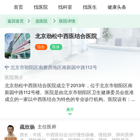
首页
找医院
找科室
找医生
健康头条
返回首页
选医院
医院详情
北京劲松中西医结合医院
综合
医保
北京市朝阳区南磨房地区南新园中路112号
医院简介
北京劲松中西医结合医院成立于2013年，位于北京市朝阳区南
新园中路112号楼。医院是由北京市朝阳区卫生健康委员会批准
成立的一家以中西医结合为特色的专业诊疗机构。医院设有：
内科、外科、中医科、中西医结合科、儿科、精神科、预防保
展开
健科等临床科室。
疏欣杨
主任医师
擅长：中医、中西医结合治疗慢性咳嗽、慢阻肺、肺间质肺
多点执业