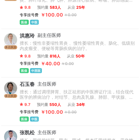
炎、肺纤维化、肺气肿、肺源性心脏病、哮喘、肺部感染、
支气管扩张、肺栓塞，各种发热性疾病及过敏性疾病、肺癌
9.8
预约量
583人
从业
25年
等呼吸系统疾病。
￥100.00
专享挂号费
￥0.00
医保
中医
洪惠玲
副主任医师
擅长：慢性非萎缩性胃炎 、慢性萎缩性胃炎、肠化、低级别
多点执业
内皮瘤变、便秘等胃肠疾病的治疗。
9.8
预约量
816人
从业
50年
￥40.00
专享挂号费
￥0.00
医保
中西医
石玉春
主任医师
擅长：通过调理脾胃、扶正祛邪的中医辨证疗法，结合现代
多点执业
医学的辨病治疗，对结节、息肉及乳腺、肺部、甲状腺、胃
肠、肝、食管、宫颈、卵巢、子宫内膜等部位良恶性肿瘤相
9.7
预约量
550人
从业
34年
关病症具有丰富诊疗经验。针对不同阶段肿瘤患者，在规范
￥100.00
专享挂号费
￥0.00
治疗基础上运用中医药辅助调理，助力减少肿瘤复发转移风
险，配合放化疗可起到减毒增效、改善患者体质的作用。在
医保
中医
减轻中晚期肿瘤患者不适、改善生活质量方面具有丰富临床
经验。同时，在糖尿病及并发症、失眠乏力、多囊卵巢综合
张凯松
主任医师
征、月经不调、痛经闭经、白带异常等疑难病症方面，也有
丰富的临床经验。深受无数患者的一致好评。