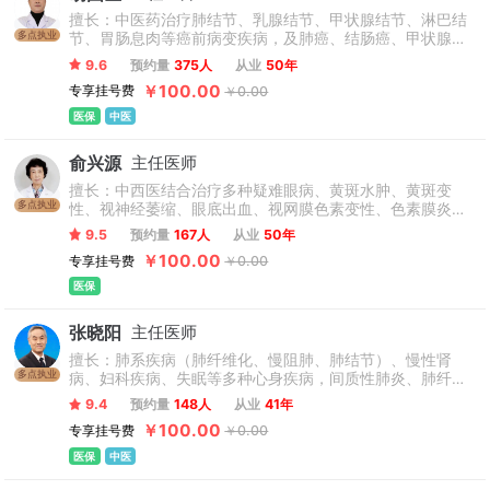
擅长：中医药治疗肺结节、乳腺结节、甲状腺结节、淋巴结
多点执业
节、胃肠息肉等癌前病变疾病，及肺癌、结肠癌、甲状腺肿
瘤、乳腺癌、食道癌、胃癌、淋巴瘤、肝癌等肿瘤疾病。针
9.6
预约量
375人
从业
50年
对中晚期肿瘤病人经中医扶正祛邪、软坚散结等治疗后，缓
￥100.00
专享挂号费
￥0.00
解了病人的痛苦，提高了机体的免疫力，延长了生存期。
医保
中医
俞兴源
主任医师
擅长：中西医结合治疗多种疑难眼病、黄斑水肿、黄斑变
多点执业
性、视神经萎缩、眼底出血、视网膜色素变性、色素膜炎、
视网膜静脉阻塞、糖尿病视网膜病变、青光眼、动眼神经麻
9.5
预约量
167人
从业
50年
痹、视疲劳、干眼症、玻璃体混浊等经验丰富。
￥100.00
专享挂号费
￥0.00
医保
张晓阳
主任医师
擅长：肺系疾病（肺纤维化、慢阻肺、肺结节）、慢性肾
多点执业
病、妇科疾病、失眠等多种心身疾病，间质性肺炎、肺纤维
化、慢阻肺、肺结节以及肺部肿瘤的中医联合诊治。特别是
9.4
预约量
148人
从业
41年
对一动就喘、咳嗽咳痰、血氧饱和度低等肺部病症有丰富的
￥100.00
专享挂号费
￥0.00
临床经验。
医保
中医