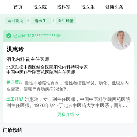
首页
找医院
找科室
找医生
健康头条
返回首页
选医生
医生详情
已认证 142**********49
洪惠玲
消化内科 副主任医师
北京劲松中西医结合医院消化内科特聘专家
中国中医科学院西苑医院副主任医师
慢性非萎缩性胃炎 、慢性萎缩性胃炎、肠化、低级别内
皮瘤变、便秘等胃肠疾病的治疗。
洪惠玲，女，副主任医师，中国中医科学院西苑医院
副主任医师。1976年毕业于北京中医药大学中医系，同年分
配到中国中医科学院西苑医院从事临床工作至今。从医四十余
更多介绍
年来，积累了丰富的临床经验，对于萎缩和肠化的逆转、低级
别内皮瘤变等治疗有自己独到的见解，同时在治疗中也取得了
门诊预约
比较满意的效果。