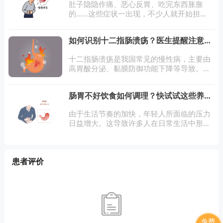
肚子隐隐作痛、恶心反胃、吃完东西胀胀
的……这些症状一出现，不少人就开始担
心：到底是胃炎、胃溃疡，还是更严重的胃
癌？别慌，一起掰开揉碎了聊聊怎么区分。
如何识别十二指肠溃疡？医生提醒注意这
先看症状。胃炎就像胃在“闹脾气”，吃不对
5点
东西
十二指肠溃疡是我国常见的慢性病，主要由
高胃酸分泌、黏膜防御功能下降等导致。胃
酸与胃蛋白酶侵袭与黏膜防御失衡、幽门螺
杆菌感染、长期服非甾体抗炎药等均为风险
肠胃不好饮食如何调理？快试试这些养胃
因素。此病各年龄段均可发病，部分患者有
的食物
家族史
由于生活节奏的加快，年轻人所面临的压力
日益增大。这导致许多人在日常生活中形成
了不良的饮食和作息模式。不规律的生活方
式让众多人的胃部都变得比较虚弱，甚至患
上肠胃炎、胃溃疡等胃肠疾病。面对这一现
患者评价
状，养
免费