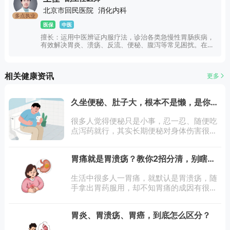
北京市回民医院
消化内科
多点执业
医保
中医
擅长：运用中医辨证内服疗法，诊治各类急慢性胃肠疾病，
有效解决胃炎、溃疡、反流、便秘、腹泻等常见困扰。在脾
胃病、肿瘤的中西医结合诊疗上经验丰厚，同时擅长运用中
医药调理失眠、月经病、更年期综合征与心脑血管相关问
题，多领域开展综合诊疗。（只接诊18-70周岁患者，孕
相关健康资讯
更多
妇、产妇不接诊）
久坐便秘、肚子大，根本不是懒，是你这
些错误行为毁掉了自己的排便本能
很多人觉得便秘只是小事，忍一忍、随便吃
点泻药就行，其实长期便秘对身体伤害很
大。到底什么才算真正的便秘？不是必须每
天排便才叫正常，医学上判断便秘主要看这
胃痛就是胃溃疡？教你2招分清，别瞎吃
几点：每周排便少于3次；大便干
药耽误治疗
生活中很多人一胃痛，就默认是胃溃疡，随
手拿出胃药服用，却不知胃痛的成因有很
多。盲目用药不仅可能无效，还会掩盖真实
病情，甚至加重胃部损伤。其实，普通胃痛
胃炎、胃溃疡、胃癌，到底怎么区分？
与胃溃疡的疼痛特点、伴随症状有明显区别