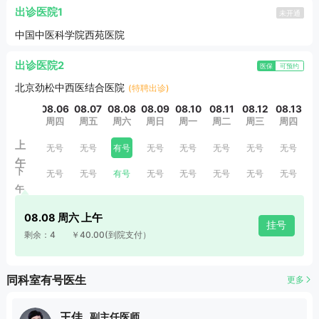
出诊医院1
未开通
中国中医科学院西苑医院
出诊医院2
医保
可预约
北京劲松中西医结合医院
(特聘出诊)
08.06
08.07
08.08
08.09
08.10
08.11
08.12
08.13
0
周四
周五
周六
周日
周一
周二
周三
周四
上
无号
无号
有号
无号
无号
无号
无号
无号
午
下
无号
无号
有号
无号
无号
无号
无号
无号
午
08.08 周六 上午
挂号
剩余：4
￥40.00
(到院支付）
同科室有号医生
更多
王佳
副主任医师