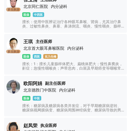
北京同仁医院
内分泌科
多点执业
医保
中西医
擅长：使用中医辨证治疗各种眼耳鼻喉、肾病，尤其治疗鼻
炎、过敏性鼻炎、鼻塞、鼻涕倒流、咽炎、慢性咽炎、腺样
体肥大、扁桃体肥大、耳聋、耳鸣、听力下降、眩晕、重
影、飞蚊症、干眼症、糖尿病视网膜病变、眼睑、甲亢、甲
减、甲结节、甲状腺炎等疾病。
王琪
主任医师
北京首大眼耳鼻喉医院
内分泌科
多点执业
医保
西医
实力先锋
擅长：1：擅长儿童腺样体肥大、扁桃体肥大；慢性鼻窦炎，
鼾症；急慢性咽喉炎；声带息肉，白斑及早期癌变等咽喉常
见疾病； 2：在喉癌、下咽癌、鼻咽癌、口咽癌、鼻腔鼻窦
癌、甲状腺癌等头颈肿瘤的诊治方面积累了丰富的经验； 3：
利用鼻内镜和支撑喉镜下CO2激光等先进技术开展了大量手
欧阳阿娟
副主任医师
术。
北京德胜门中医院
内分泌科
医保
中医
擅长：糖尿病及糖尿病各类并发症，对于早期糖尿病逆转、
糖尿病视网膜病变、糖尿病周围神经病变、糖尿病导致的男
性性功能障碍及妇科炎症、干眼症、玻璃体混浊等并发症的
诊断和治疗有较丰富的经验；另对呼吸内科常见病及多发病
也有着丰富的临床经验。
赵凤荣
执业医师