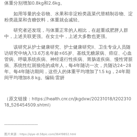
体重分别增加0.8kg和2.6kg。
如用等量的全谷物、水果和非淀粉类蔬菜代替精制谷物、淀
粉类蔬菜和含糖饮料，体重就会减轻。
研究者还发现，与体重正常的人相比，在超重或肥胖人群
中，上述关联更强。在女士中，上述大多数也更强。
该研究从护士健康研究、护士健康研究Ⅱ、卫生专业人员随
访研究中纳入13.6万名年龄≤65岁、基线无糖尿病、癌症、心血
管病、呼吸系统疾病、神经退行性疾病、胃肠道疾病、慢性肾脏
病、系统性红斑狼疮的成年人，每4年随访一次，共随访24~28
年。每4年随访期间，这些人的体重平均增加了1.5 kg，24年期
间平均增加8.8 kg。编辑:雷妍
（原文链接：https://health.cnr.cn/jkgdxw/20231018/t202310
18_526454509.shtml）
──────────
图片来源：https://qiye-dl.58pic.com/36419852.html