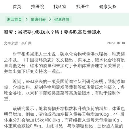
首页
找医院
找科室
找医生
健康头条
返回首页
健康列表
健康详情
研究：减肥要少吃碳水？错！要多吃高质量碳水
文字来源：央广网
2023-10-18
对于很多减肥人士来说，碳水化合物就像洪水猛兽，唯恐避
之不及。《中国循环杂志》发文指出，实际上，碳水化合物有质
量高低之分，碳水的质量和来源对于长期体重管理才至关重要，
并给出如下研究支持这一观点。
近期，BMJ发表的一项美国前瞻性队列研究表明，限制添加
糖、含糖饮料、精制谷物和淀粉类蔬菜等低质量碳水的摄入，多
吃全谷物、水果和非淀粉类蔬菜等高质量碳水，有助于控制体
重。
该研究显示，随着食物升糖指数和升糖负荷的增加，体重也
明显增加。例如，淀粉或添加糖摄入量每天每增加100g，4年后
体重分别会增加1.5kg和0.9kg，而纤维摄入量每天每增加10g，
体重就会减轻0.8kg。由此可见，与添加糖相比，淀粉摄入量的