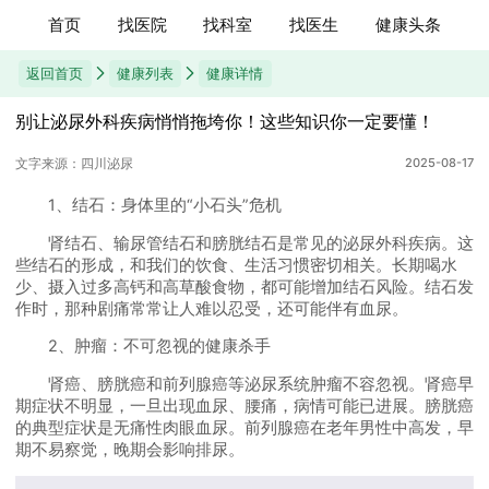
首页
找医院
找科室
找医生
健康头条
返回首页
健康列表
健康详情
别让泌尿外科疾病悄悄拖垮你！这些知识你一定要懂！
文字来源：四川泌尿
2025-08-17
1、结石：身体里的“小石头”危机
肾结石、输尿管结石和膀胱结石是常见的泌尿外科疾病。这
些结石的形成，和我们的饮食、生活习惯密切相关。长期喝水
少、摄入过多高钙和高草酸食物，都可能增加结石风险。结石发
作时，那种剧痛常常让人难以忍受，还可能伴有血尿。
2、肿瘤：不可忽视的健康杀手
肾癌、膀胱癌和前列腺癌等泌尿系统肿瘤不容忽视。肾癌早
期症状不明显，一旦出现血尿、腰痛，病情可能已进展。膀胱癌
的典型症状是无痛性肉眼血尿。前列腺癌在老年男性中高发，早
期不易察觉，晚期会影响排尿。