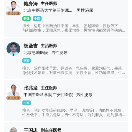
鲍身涛
主任医师
北京中医药大学第三附属医院
男性泌尿
多点执业
医保
中医
擅长：运用中医药治疗阳痿，早泄，勃起障碍，性欲低下，
前列腺增生，尿频尿急，夜尿增多，男性性功能障碍等疾病
疗效显著！
杨圣吉
主治医师
北京惠城医院
男性泌尿
西医
擅长：治疗阳痿早泄、尿道炎、龟头炎、腹股沟疝气，生殖
微创技术娴熟，对前列腺疾病、男性不育、性功能障碍、生
殖感染等疾病诊疗实践经验丰富。
张兆发
主任医师
中国中医科学院广安门医院
男性泌尿
多点执业
中医
擅长：勃起功能障碍(阳痿、早泄、遗精等)，功能性不射精，
性欲低下，手淫后遗症，男性不育症，前列腺炎，前列腺增
生，阴茎硬结症等男性杂病及泌尿科疑难疾病。
王国忠
副主任医师