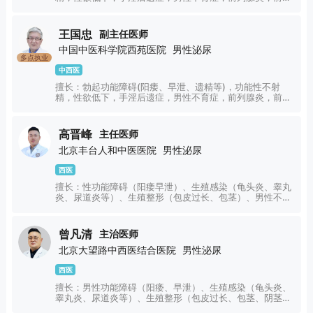
腺增生，阴茎硬结症等男性杂病及泌尿科疑难疾病。
王国忠
副主任医师
中国中医科学院西苑医院
男性泌尿
多点执业
中西医
擅长：勃起功能障碍(阳痿、早泄、遗精等)，功能性不射
精，性欲低下，手淫后遗症，男性不育症，前列腺炎，前列
腺增生，阴茎硬结症等男性杂病及泌尿科疑难疾病。
高晋峰
主任医师
北京丰台人和中医医院
男性泌尿
西医
擅长：性功能障碍（阳痿早泄）、生殖感染（龟头炎、睾丸
炎、尿道炎等）、生殖整形（包皮过长、包茎）、男性不
育、前列腺炎的诊疗，具备丰富的临床经验。
曾凡清
主治医师
北京大望路中西医结合医院
男性泌尿
西医
擅长：男性功能障碍（阳痿、早泄）、生殖感染（龟头炎、
睾丸炎、尿道炎等）、生殖整形（包皮过长、包茎、阴茎延
长增粗、阴茎畸形矫正等）、前列腺疾病（前列腺炎、前列