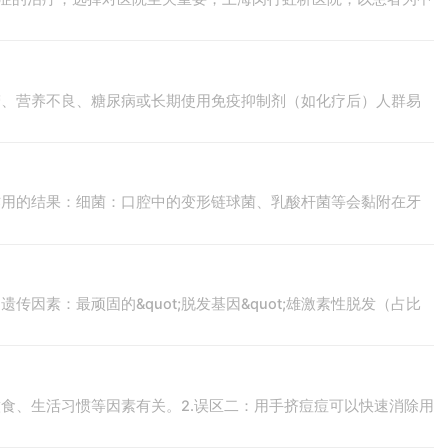
劳、营养不良、糖尿病或长期使用免疫抑制剂（如化疗后）人群易
共同作用的结果：细菌：口腔中的变形链球菌、乳酸杆菌等会黏附在牙
素：最顽固的&quot;脱发基因&quot;雄激素性脱发（占比
食、生活习惯等因素有关。2.误区二：用手挤痘痘可以快速消除用