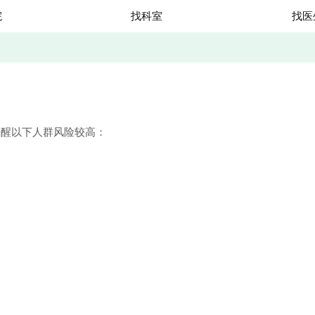
院
找科室
找医
醒以下人群风险较高：