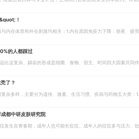
uot;！​
与内在体质和外在刺激均相关：1.内在原因免疫力下降：熬夜、疲
0%的人都踩过
;，但真相远比这复杂。龋齿的形成是细菌、食物、宿主、时间四大因素
就秃了？
杂多样，主要分为遗传、激素、生活习惯、疾病与药物五大类：1.遗传因
荐成都中研皮肤研究院
不仅发生在青春期，成年人也可能长痘痘。成年人的痘痘多与压力、饮