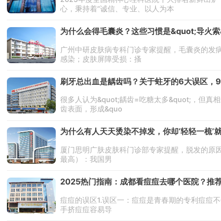
心，秉持着“诚信、专业、以人为本
为什么会得毛囊炎？这些习惯是&quot;导火索&q
广州中研皮肤病专科门诊专家提醒，毛囊炎的发病
感染；皮肤屏障受损：搔
刷牙总出血是龋齿吗？关于蛀牙的6大误区，9
很多人认为&quot;龋齿=吃糖太多&quot
齿表面，形成&quo
为什么有人天天烫染不掉发，你却‘轻轻一梳’
厦门思明广肤皮肤科门诊部专家提醒，脱发的原因复
最高）：我国男
2025热门指南：成都看痘痘去哪个医院？推
痘痘的误区1.误区一：痘痘是青春期的专利痘痘
手挤痘痘容易导