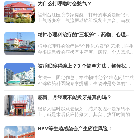
骨性关节炎，而类风湿关节炎是一种自身免疫
为什么打呼噜时会憋气？
性疾病，二者的症状、危害、应对方
福州台江医院专家提醒：打鼾的本质是睡眠时
上气道变窄，气流振动软组织发出声音。当狭
窄发展为完全堵塞时，就会发生呼吸暂停。睡
眠中：咽喉部肌肉放松，舌根后坠，加上肥胖
精神心理科治疗的“三板斧”：药物、心理、
等因素导致颈部脂肪堆积，气道更容
物理，怎么选？
精神心理科的治疗是“个性化方案”的艺术，医生
会根据患者的症状严重程度、病程、个人需求
等综合判断，常见的干预手段包括：1.药物治
疗：快速稳定情绪的“基础工具”适用于中重度抑
被睡眠障碍缠上？3 个简单方法，帮你找回
郁/焦虑、双相情感
整夜好眠
方法一：固定作息，给生物钟定个“准点闹钟”成
都锦欣脑科医院专家提醒：生物钟是身体的“睡
眠指挥中心”，它的规律与否，直接决定你能不
能快速入睡、睡够整觉。被睡眠障碍缠上的
感冒、月经期不能拔牙是真的吗？
人，大多有熬夜、赖床、午睡
很多人临时起意去拔牙，结果发现不是预约不
上，就是术后反应特别大。其实，拔牙时间的
选择非常关键：避免月经期：女性在月经期间
凝血功能下降，拔牙后容易出血不止，还可能
HPV等生殖感染会产生癌症风险！
增加感染风险。避开感冒、发烧