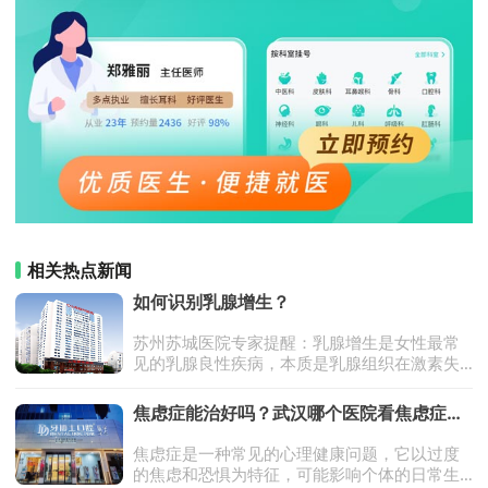
相关热点新闻
如何识别乳腺增生？​
苏州苏城医院专家提醒：乳腺增生是女性最常
见的乳腺良性疾病，本质是乳腺组织在激素失
衡下的异常增生与复旧不全。全球约70%-80%
的育龄女性（25-45岁）受其困扰。它既非肿
​​焦虑症能治好吗？武汉哪个医院看焦虑症
瘤也非炎症，但症状可能反复
好？
焦虑症是一种常见的心理健康问题，它以过度
的焦虑和恐惧为特征，可能影响个体的日常生