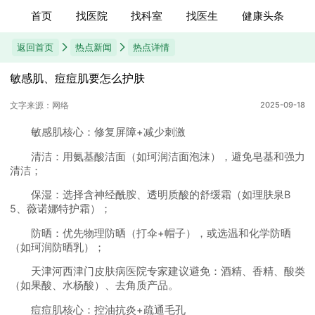
首页
找医院
找科室
找医生
健康头条
返回首页
热点新闻
热点详情
敏感肌、痘痘肌要怎么护肤
文字来源：网络
2025-09-18
敏感肌核心：修复屏障+减少刺激
清洁：用氨基酸洁面（如珂润洁面泡沫），避免皂基和强力
清洁；
保湿：选择含神经酰胺、透明质酸的舒缓霜（如理肤泉B
5、薇诺娜特护霜）；
防晒：优先物理防晒（打伞+帽子），或选温和化学防晒
（如珂润防晒乳）；
天津河西津门皮肤病医院专家建议避免：酒精、香精、酸类
（如果酸、水杨酸）、去角质产品。
痘痘肌核心：控油抗炎+疏通毛孔