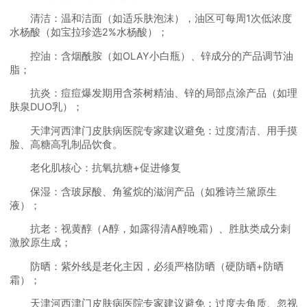
清洁：温和洁面（如适乐肤泡沫），油区可每周1次低浓度
水杨酸（如宝拉珍选2%水杨酸）；
控油：含烟酰胺（如OLAY小白瓶）、锌成分的产品调节油
脂；
抗炎：痘痘爆发期用含茶树精油、锌的局部点涂产品（如理
肤泉DUO乳）；
天津河西津门皮肤病医院专家建议避免：过度清洁、用手摸
脸、高糖高乳制品饮食。
老化肌核心：抗氧抗糖+促进修复
保湿：含玻尿酸、角鲨烷的滋润产品（如雅诗兰黛原生
液）；
抗老：视黄醇（A醇，如露得清A醇晚霜）、胜肽类成分刺
激胶原生成；
防晒：紫外线是老化主因，必须严格防晒（硬防晒+防晒
霜）；
天津河西津门皮肤病医院专家建议避免：过度去角质、忽视